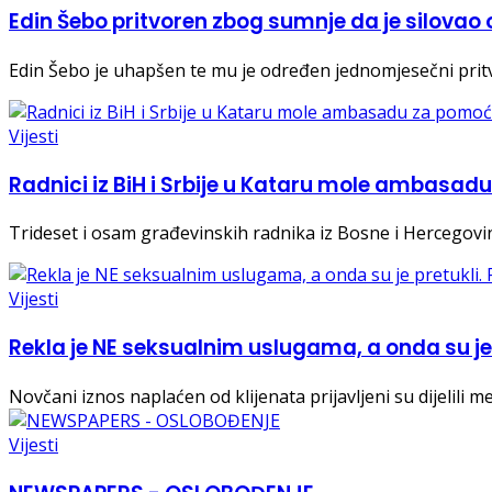
Edin Šebo pritvoren zbog sumnje da je silova
Edin Šebo je uhapšen te mu je određen jednomjesečni prit
Vijesti
Radnici iz BiH i Srbije u Kataru mole ambasa
Trideset i osam građevinskih radnika iz Bosne i Hercegovine
Vijesti
Rekla je NE seksualnim uslugama, a onda su je p
Novčani iznos naplaćen od klijenata prijavljeni su dijelili
Vijesti