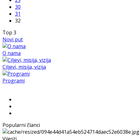
30
31
32
Top
3
Novi put
O nama
Ciljevi, misija, vizija
Programi
Popularni članci
Vijesti