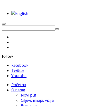
follow
Facebook
Twitter
Youtube
Početna
O nama
Novi put
Ciljevi, misija, vizija
Program