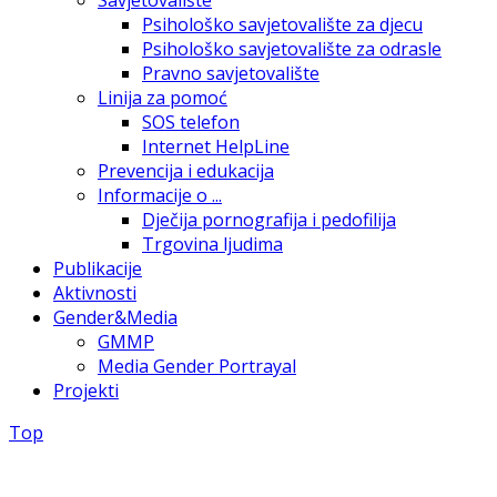
Savjetovalište
Psihološko savjetovalište za djecu
Psihološko savjetovalište za odrasle
Pravno savjetovalište
Linija za pomoć
SOS telefon
Internet HelpLine
Prevencija i edukacija
Informacije o ...
Dječija pornografija i pedofilija
Trgovina ljudima
Publikacije
Aktivnosti
Gender&Media
GMMP
Media Gender Portrayal
Projekti
Top