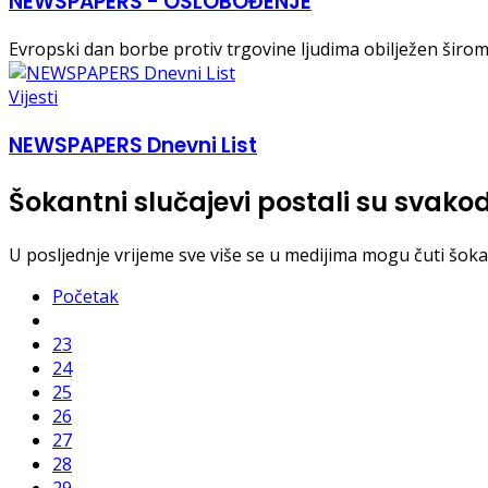
NEWSPAPERS - OSLOBOĐENJE
Evropski dan borbe protiv trgovine ljudima obilježen širom 
Vijesti
NEWSPAPERS Dnevni List
Šokantni slučajevi postali su svak
U posljednje vrijeme sve više se u medijima mogu čuti šokan
Početak
23
24
25
26
27
28
29