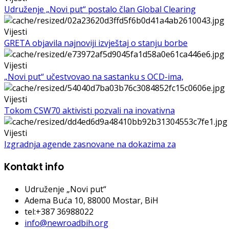
Udruženje „Novi put“ postalo član Global Clearing
Vijesti
GRETA objavila najnoviji izvještaj o stanju borbe
Vijesti
„Novi put“ učestvovao na sastanku s OCD-ima,
Vijesti
Tokom CSW70 aktivisti pozvali na inovativna
Vijesti
Izgradnja agende zasnovane na dokazima za
Kontakt info
Udruženje „Novi put“
Adema Buća 10
, 88000 Mostar, BiH
tel:+387 36988022
info@newroadbih.org