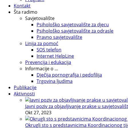
Kontakt
Šta radimo
Savjetovalište
Psihološko savjetovalište za djecu
Psihološko savjetovalište za odrasle
Pravno savjetovalište
Linija za pomoć
SOS telefon
Internet HelpLine
Prevencija i edukacija
Informacije o ...
Dječija pornografija i pedofilija
Trgovina ljudima
Publikacije
Aktivnosti
Javni poziv za objavljivanje prakse u savjetovališ
Okt 27, 2023
Okrugli sto s predstavnicima Koordinacionog tije