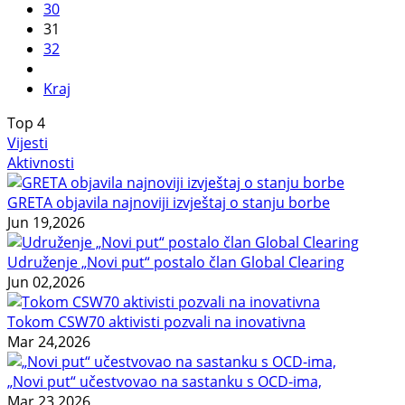
30
31
32
Kraj
Top
4
Vijesti
Aktivnosti
GRETA objavila najnoviji izvještaj o stanju borbe
Jun 19,2026
Udruženje „Novi put“ postalo član Global Clearing
Jun 02,2026
Tokom CSW70 aktivisti pozvali na inovativna
Mar 24,2026
„Novi put“ učestvovao na sastanku s OCD-ima,
Mar 23,2026