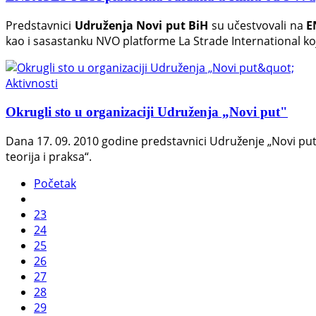
Predstavnici
Udruženja Novi put BiH
su učestvovali na
E
kao i sasastanku NVO platforme La Strade International koj
Aktivnosti
Okrugli sto u organizaciji Udruženja „Novi put"
Dana 17. 09. 2010 godine predstavnici Udruženje „Novi put" o
teorija i praksa“.
Početak
23
24
25
26
27
28
29