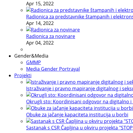
Apr 15, 2022
Radionica za predstavnike štampanih i elektron
Apr 14, 2022
Radionica za novinare
Apr 04, 2022
Gender&Media
GMMP
Media Gender Portrayal
Projekti
Istraživanje i pravno mapiranje digitalnog i sek
Okrugli sto: Koordinisani odgovor na digitalno i
Obuke za jačanje kapaciteta institucija u borbi
Sastanak s CSR Čapljina u okviru projekta "STOP