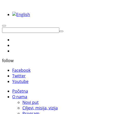
follow
Facebook
Twitter
Youtube
Početna
O nama
Novi put
Ciljevi, misija, vizija
Program