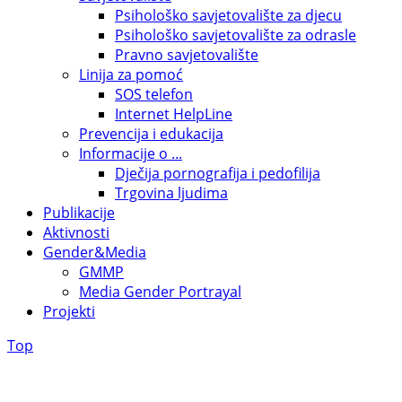
Psihološko savjetovalište za djecu
Psihološko savjetovalište za odrasle
Pravno savjetovalište
Linija za pomoć
SOS telefon
Internet HelpLine
Prevencija i edukacija
Informacije o ...
Dječija pornografija i pedofilija
Trgovina ljudima
Publikacije
Aktivnosti
Gender&Media
GMMP
Media Gender Portrayal
Projekti
Top