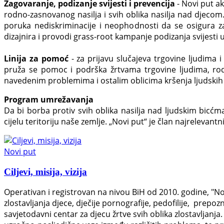
Zagovaranje, podizanje svijesti i prevencija
- Novi put ak
rodno-zasnovanog nasilja i svih oblika nasilja nad djec
poruka nediskriminacije i neophodnosti da se osigura za
dizajnira i provodi grass-root kampanje podizanja svijesti 
Linija za pomoć
- za prijavu slučajeva trgovine ljudima 
pruža se pomoc i podrška žrtvama trgovine ljudima, ro
navedenim problemima i ostalim oblicima kršenja ljudskih
Program umrežavanja
Da bi borba protiv svih oblika nasilja nad ljudskim bicćma 
cijelu teritoriju naše zemlje. „Novi put“ je član najrelevan
Novi put
Ciljevi, misija, vizija
Operativan i registrovan na nivou BiH od 2010. godine, "No
zlostavljanja djece, dječije pornografije, pedofilije, prep
savjetodavni centar za djecu žrtve svih oblika zlostavljanja. 