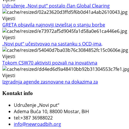
Udruženje „Novi put“ postalo član Global Clearing
Vijesti
GRETA objavila najnoviji izvještaj o stanju borbe
Vijesti
„Novi put“ učestvovao na sastanku s OCD-ima,
Vijesti
Tokom CSW70 aktivisti pozvali na inovativna
Vijesti
Izgradnja agende zasnovane na dokazima za
Kontakt info
Udruženje „Novi put“
Adema Buća 10
, 88000 Mostar, BiH
tel:+387 36988022
info@newroadbih.org