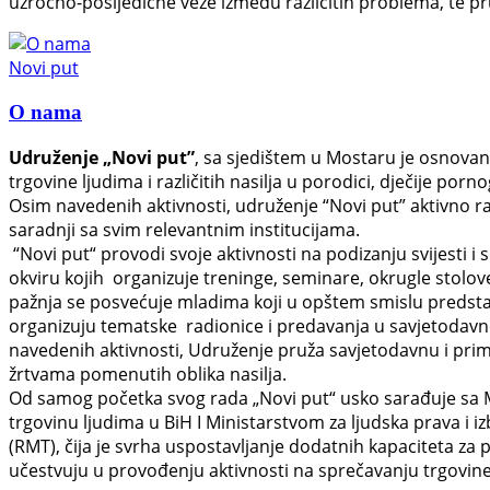
uzročno-posljedične veze između različitih problema, te pruž
Novi put
O nama
Udruženje „Novi put”
, sa sjedištem u Mostaru je osnovano
trgovine ljudima i različitih nasilja u porodici, dječije por
Osim navedenih aktivnosti, udruženje “Novi put” aktivno radi
saradnji sa svim relevantnim institucijama.
“Novi put“ provodi svoje aktivnosti na podizanju svijesti i
okviru kojih organizuje treninge, seminare, okrugle stolove
pažnja se posvećuje mladima koji u opštem smislu predstavlj
organizuju tematske radionice i predavanja u savjetodavno
navedenih aktivnosti, Udruženje pruža savjetodavnu i prim
žrtvama pomenutih oblika nasilja.
Od samog početka svog rada „Novi put“ usko sarađuje sa M
trgovinu ljudima u BiH I Ministarstvom za ljudska prava i 
(RMT), čija je svrha uspostavljanje dodatnih kapaciteta za 
učestvuju u provođenju aktivnosti na sprečavanju trgovine