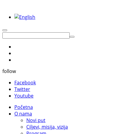
follow
Facebook
Twitter
Youtube
Početna
O nama
Novi put
Ciljevi, misija, vizija
Program