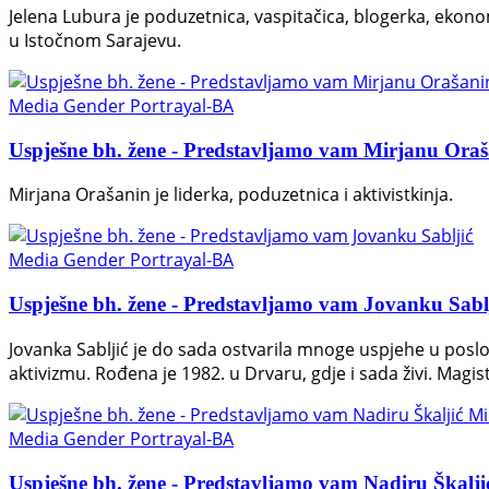
Jelena Lubura je poduzetnica, vaspitačica, blogerka, ekonom
u Istočnom Sarajevu.
Media Gender Portrayal-BA
Uspješne bh. žene - Predstavljamo vam Mirjanu Ora
Mirjana Orašanin je liderka, poduzetnica i aktivistkinja.
Media Gender Portrayal-BA
Uspješne bh. žene - Predstavljamo vam Jovanku Sabl
Jovanka Sabljić je do sada ostvarila mnoge uspjehe u poslov
aktivizmu. Rođena je 1982. u Drvaru, gdje i sada živi. Magi
Media Gender Portrayal-BA
Uspješne bh. žene - Predstavljamo vam Nadiru Škalj