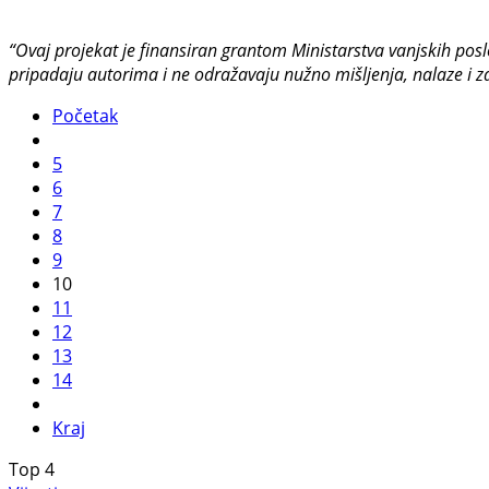
“Ovaj projekat je finansiran grantom Ministarstva vanjskih posl
pripadaju autorima i ne odražavaju nužno mišljenja, nalaze i z
Početak
5
6
7
8
9
10
11
12
13
14
Kraj
Top
4