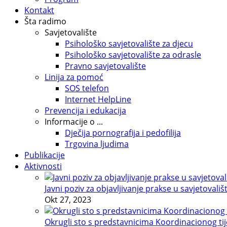
Kontakt
Šta radimo
Savjetovalište
Psihološko savjetovalište za djecu
Psihološko savjetovalište za odrasle
Pravno savjetovalište
Linija za pomoć
SOS telefon
Internet HelpLine
Prevencija i edukacija
Informacije o ...
Dječija pornografija i pedofilija
Trgovina ljudima
Publikacije
Aktivnosti
Javni poziv za objavljivanje prakse u savjetovališ
Okt 27, 2023
Okrugli sto s predstavnicima Koordinacionog tije