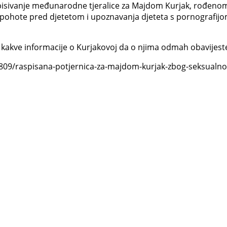
isivanje međunarodne tjeralice za Majdom Kurjak, rođenom 2
 pohote pred djetetom i upoznavanja djeteta s pornografijom
o kakve informacije o Kurjakovoj da o njima odmah obavijeste 
3809/raspisana-potjernica-za-majdom-kurjak-zbog-seksualnog