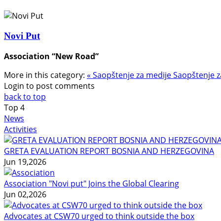
Novi Put
Association “New Road”
More in this category:
« Saopštenje za medije
Saopštenje z
Login to post comments
back to top
Top
4
News
Activities
GRETA EVALUATION REPORT BOSNIA AND HERZEGOVINA
Jun 19,2026
Association "Novi put" Joins the Global Clearing
Jun 02,2026
Advocates at CSW70 urged to think outside the box