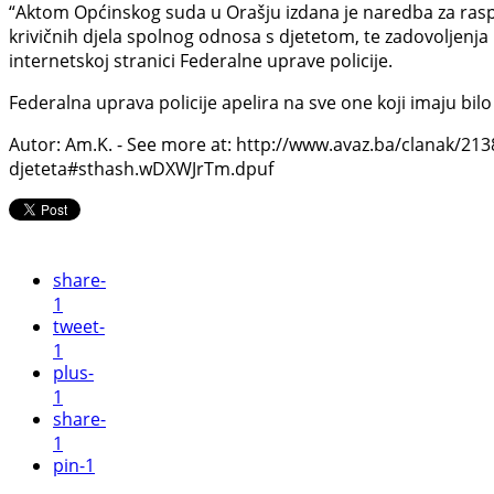
“Aktom Općinskog suda u Orašju izdana je naredba za rasp
krivičnih djela spolnog odnosa s djetetom, te zadovoljenja
internetskoj stranici Federalne uprave policije.
Federalna uprava policije apelira na sve one koji imaju bil
Autor: Am.K. - See more at: http://www.avaz.ba/clanak/21
djeteta#sthash.wDXWJrTm.dpuf
share
-
1
tweet
-
1
plus
-
1
share
-
1
pin
-1