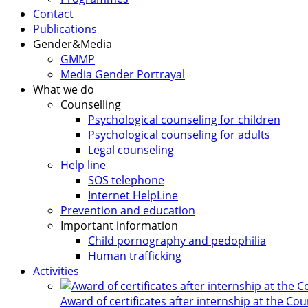
Contact
Publications
Gender&Media
GMMP
Media Gender Portrayal
What we do
Counselling
Psychological counseling for children
Psychological counseling for adults
Legal counseling
Help line
SOS telephone
Internet HelpLine
Prevention and education
Important information
Child pornography and pedophilia
Human trafficking
Activities
Award of certificates after internship at the Co