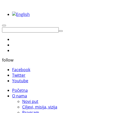
follow
Facebook
Twitter
Youtube
Početna
O nama
Novi put
Ciljevi, misija, vizija
Program