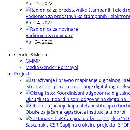
Apr 15, 2022
Radionica za predstavnike štampanih i elektron
Apr 14, 2022
Radionica za novinare
Apr 04, 2022
Gender&Media
GMMP
Media Gender Portrayal
Projekti
Istraživanje i pravno mapiranje digitalnog i sek
Okrugli sto: Koordinisani odgovor na digitalno i
Obuke za jačanje kapaciteta institucija u borbi
Sastanak s CSR Čapljina u okviru projekta "STOP