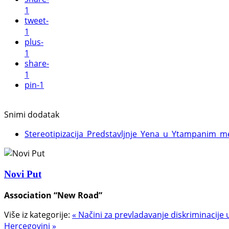
1
tweet
-
1
plus
-
1
share
-
1
pin
-1
Snimi dodatak
Stereotipizacija_Predstavljnje_Yena_u_Ytampanim_me
Novi Put
Association “New Road”
Više iz kategorije:
« Načini za prevladavanje diskriminacij
Hercegovini »