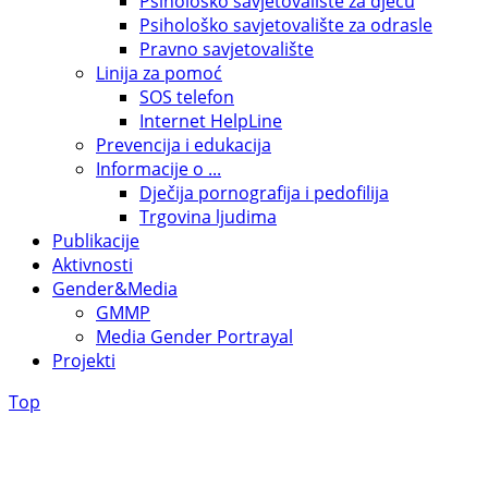
Psihološko savjetovalište za djecu
Psihološko savjetovalište za odrasle
Pravno savjetovalište
Linija za pomoć
SOS telefon
Internet HelpLine
Prevencija i edukacija
Informacije o ...
Dječija pornografija i pedofilija
Trgovina ljudima
Publikacije
Aktivnosti
Gender&Media
GMMP
Media Gender Portrayal
Projekti
Top