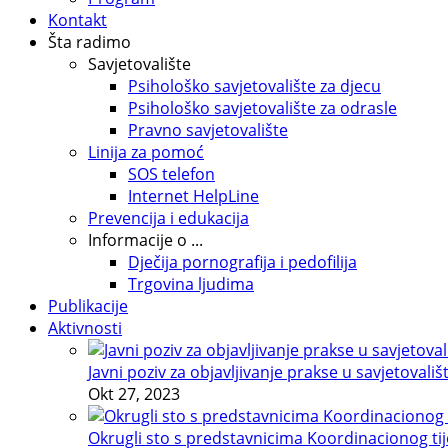
Kontakt
Šta radimo
Savjetovalište
Psihološko savjetovalište za djecu
Psihološko savjetovalište za odrasle
Pravno savjetovalište
Linija za pomoć
SOS telefon
Internet HelpLine
Prevencija i edukacija
Informacije o ...
Dječija pornografija i pedofilija
Trgovina ljudima
Publikacije
Aktivnosti
Javni poziv za objavljivanje prakse u savjetovališ
Okt 27, 2023
Okrugli sto s predstavnicima Koordinacionog tije