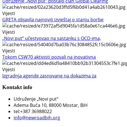
Udruženje „Novi put“ postalo član Global Clearing
Vijesti
GRETA objavila najnoviji izvještaj o stanju borbe
Vijesti
„Novi put“ učestvovao na sastanku s OCD-ima,
Vijesti
Tokom CSW70 aktivisti pozvali na inovativna
Vijesti
Izgradnja agende zasnovane na dokazima za
Kontakt info
Udruženje „Novi put“
Adema Buća 10
, 88000 Mostar, BiH
tel:+387 36988022
info@newroadbih.org