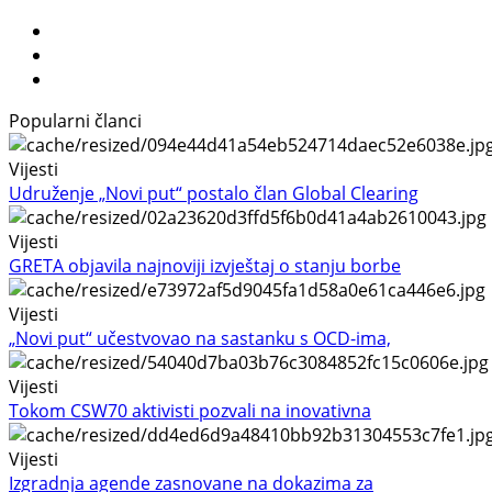
Popularni članci
Vijesti
Udruženje „Novi put“ postalo član Global Clearing
Vijesti
GRETA objavila najnoviji izvještaj o stanju borbe
Vijesti
„Novi put“ učestvovao na sastanku s OCD-ima,
Vijesti
Tokom CSW70 aktivisti pozvali na inovativna
Vijesti
Izgradnja agende zasnovane na dokazima za