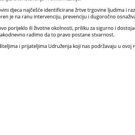
ini djeca najčešće identificirane žrtve trgovine ljudima i raz
en je na ranu intervenciju, prevenciju i dugoročno osnaživ
ovo porijeklo ili životne okolnosti, priliku za sigurno i dost
i svakodnevno radimo da to pravo postane stvarnost.
eljima i prijateljima Udruženja koji nas podržavaju u ovoj 