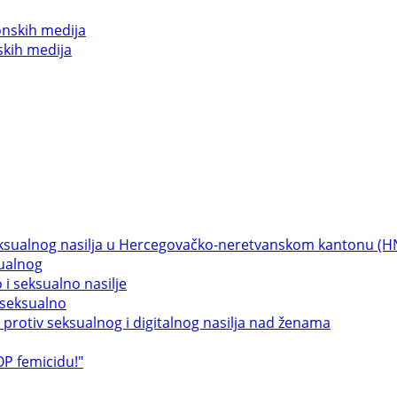
skih medija
sualnog
 seksualno