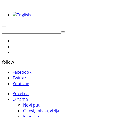
follow
Facebook
Twitter
Youtube
Početna
O nama
Novi put
Ciljevi, misija, vizija
Program