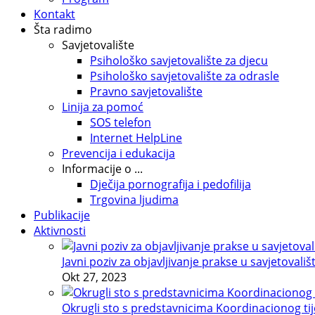
Kontakt
Šta radimo
Savjetovalište
Psihološko savjetovalište za djecu
Psihološko savjetovalište za odrasle
Pravno savjetovalište
Linija za pomoć
SOS telefon
Internet HelpLine
Prevencija i edukacija
Informacije o ...
Dječija pornografija i pedofilija
Trgovina ljudima
Publikacije
Aktivnosti
Javni poziv za objavljivanje prakse u savjetovališ
Okt 27, 2023
Okrugli sto s predstavnicima Koordinacionog tije