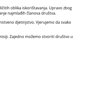
ličitih oblika iskorištavanja. Upravo zbog
anje najmlađih članova društva.
ojanstveno djetinjstvo. Vjerujemo da svako
misiji. Zajedno možemo stvoriti društvo u