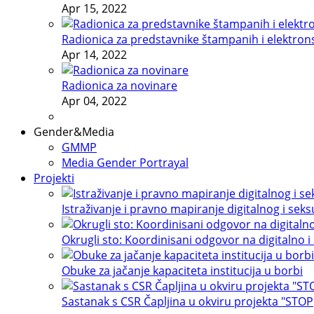
Apr 15, 2022
Radionica za predstavnike štampanih i elektron
Apr 14, 2022
Radionica za novinare
Apr 04, 2022
Gender&Media
GMMP
Media Gender Portrayal
Projekti
Istraživanje i pravno mapiranje digitalnog i sek
Okrugli sto: Koordinisani odgovor na digitalno i
Obuke za jačanje kapaciteta institucija u borbi
Sastanak s CSR Čapljina u okviru projekta "STOP