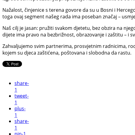
Nažalost, činjenice s terena govore da su u Bosni i Hercegov
toga ovaj segment našeg rada ima poseban značaj – usmjer
Naš cilj je jasan: pružiti svakom djetetu, bez obzira na njeg
dijete ima pravo na bezbrižnost, obrazovanje i zaštitu – 
Zahvaljujemo svim partnerima, prosvjetnim radnicima, rodit
kojem su djeca zaštićena, poštovana i slobodna da rastu.
share
-
1
tweet
-
1
plus
-
1
share
-
1
pin
-1