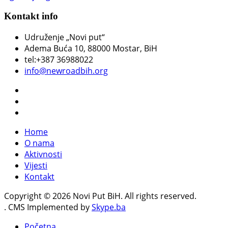
Kontakt info
Udruženje „Novi put“
Adema Buća 10
, 88000 Mostar, BiH
tel:+387 36988022
info@newroadbih.org
Home
O nama
Aktivnosti
Vijesti
Kontakt
Copyright © 2026 Novi Put BiH. All rights reserved.
. CMS Implemented by
Skype.ba
Početna