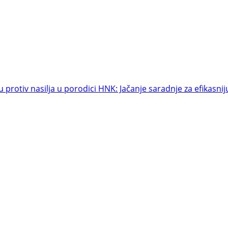
rotiv nasilja u porodici HNK: Jačanje saradnje za efikasnij