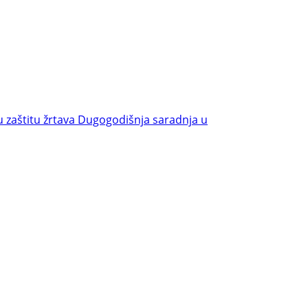
u zaštitu žrtava
Dugogodišnja saradnja u