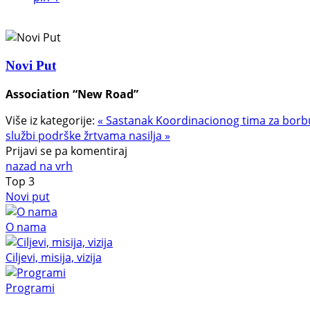
Novi Put
Association “New Road”
Više iz kategorije:
« Sastanak Koordinacionog tima za borbu p
službi podrške žrtvama nasilja »
Prijavi se pa komentiraj
nazad na vrh
Top
3
Novi put
O nama
Ciljevi, misija, vizija
Programi