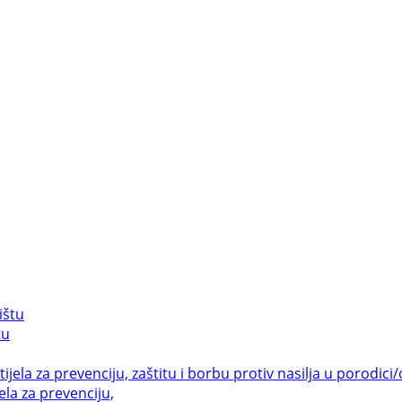
tu
la za prevenciju,