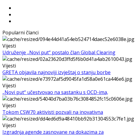
Popularni članci
Vijesti
Udruženje „Novi put“ postalo član Global Clearing
Vijesti
GRETA objavila najnoviji izvještaj o stanju borbe
Vijesti
„Novi put“ učestvovao na sastanku s OCD-ima,
Vijesti
Tokom CSW70 aktivisti pozvali na inovativna
Vijesti
Izgradnja agende zasnovane na dokazima za