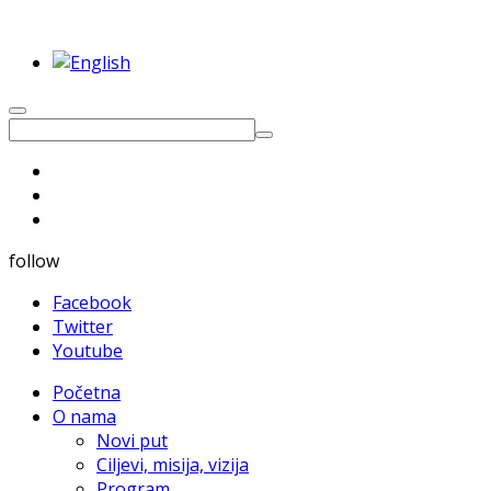
follow
Facebook
Twitter
Youtube
Početna
O nama
Novi put
Ciljevi, misija, vizija
Program