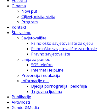
Početna
O nama
Novi put
Ciljevi, misija, vizija
Program
Kontakt
Šta radimo
Savjetovalište
Psihološko savjetovalište za djecu
Psihološko savjetovalište za odrasle
Pravno savjetovalište
Linija za pomoć
SOS telefon
Internet HelpLine
Prevencija i edukacija
Informacije o ...
Dječija pornografija i pedofilija
Trgovina ljudima
Publikacije
Aktivnosti
Gender&Media