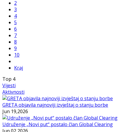
2
3
4
5
6
7
8
9
10
Kraj
Top
4
Vijesti
Aktivnosti
GRETA objavila najnoviji izvještaj o stanju borbe
Jun 19,2026
Udruženje „Novi put“ postalo član Global Clearing
Jun 02,2026