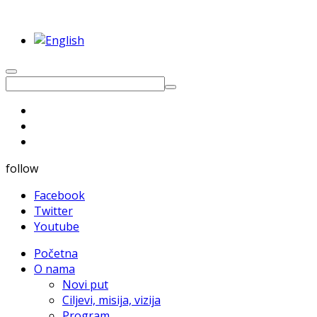
follow
Facebook
Twitter
Youtube
Početna
O nama
Novi put
Ciljevi, misija, vizija
Program