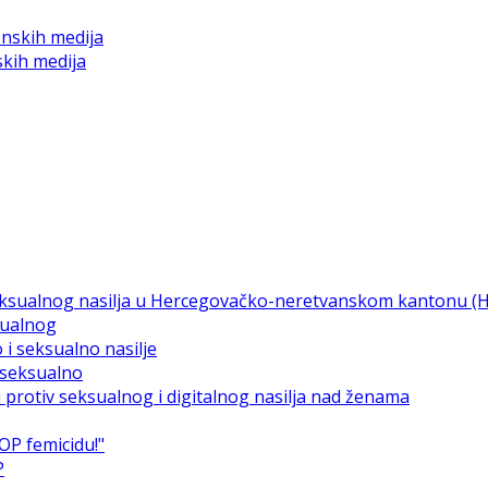
skih medija
sualnog
i seksualno
P