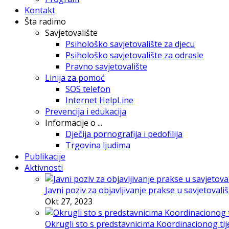
Kontakt
Šta radimo
Savjetovalište
Psihološko savjetovalište za djecu
Psihološko savjetovalište za odrasle
Pravno savjetovalište
Linija za pomoć
SOS telefon
Internet HelpLine
Prevencija i edukacija
Informacije o ...
Dječija pornografija i pedofilija
Trgovina ljudima
Publikacije
Aktivnosti
Javni poziv za objavljivanje prakse u savjetovali
Okt 27, 2023
Okrugli sto s predstavnicima Koordinacionog tije