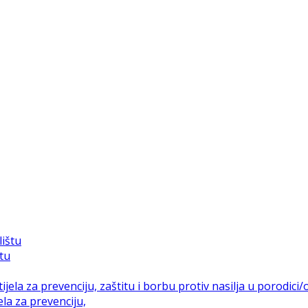
štu
la za prevenciju,