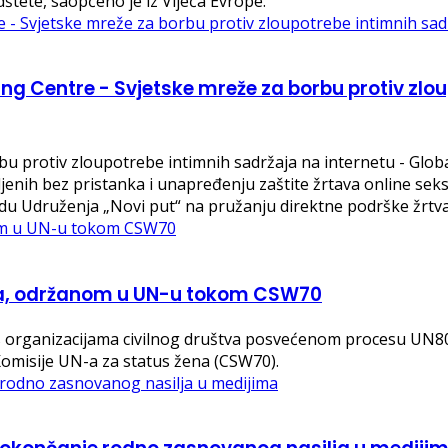
dštete, saopćeno je iz Vijeća Evrope.
ing Centre - Svjetske mreže za borbu protiv zlo
bu protiv zloupotrebe intimnih sadržaja na internetu - Glob
jenih bez pristanka i unapređenju zaštite žrtava online sek
u Udruženja „Novi put“ na pružanju direktne podrške žrtvama
ma, održanom u UN-u tokom CSW70
 s organizacijama civilnog društva posvećenom procesu UN8
Komisije UN-a za status žena (CSW70).