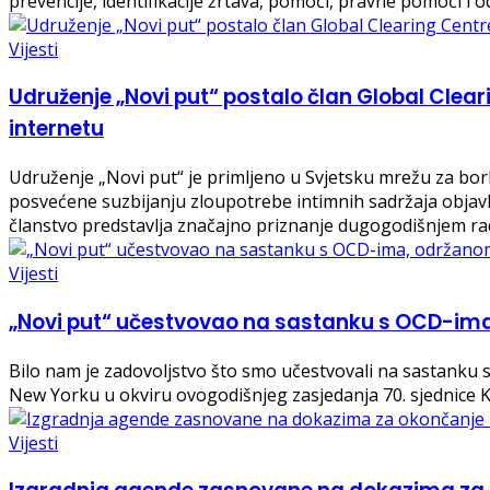
prevencije, identifikacije žrtava, pomoći, pravne pomoći i o
Vijesti
Udruženje „Novi put“ postalo član Global Clear
internetu
Udruženje „Novi put“ je primljeno u Svjetsku mrežu za bor
posvećene suzbijanju zloupotrebe intimnih sadržaja objavl
članstvo predstavlja značajno priznanje dugogodišnjem rad
Vijesti
„Novi put“ učestvovao na sastanku s OCD-i
Bilo nam je zadovoljstvo što smo učestvovali na sastanku
New Yorku u okviru ovogodišnjeg zasjedanja 70. sjednice 
Vijesti