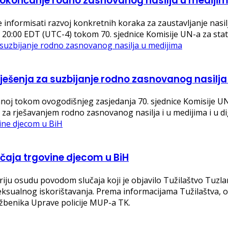
okončanje rodno zasnovanog nasilja u mediji
informisati razvoj konkretnih koraka za zaustavljanje nasil
o 20:00 EDT (UTC-4) tokom 70. sjednice Komisije UN-a za sta
rješenja za suzbijanje rodno zasnovanog nasilj
žanoj tokom ovogodišnjeg zasjedanja 70. sjednice Komisije U
u za rješavanjem rodno zasnovanog nasilja i u medijima i u d
čaja trgovine djecom u BiH
riju osudu povodom slučaja koji je objavilo Tužilaštvo Tuzl
eksualnog iskorištavanja. Prema informacijama Tužilaštva, 
lužbenika Uprave policije MUP-a TK.