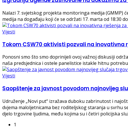
Izgradnja agende zasnovane na dokazima za 
Nalazi 7. svjetskog projekta monitoringa medija (GMMP) će 
medija na događaju koji će se održati 17. marta od 18:30 d
Vijesti
Tokom CSW70 aktivisti pozvali na inovativna 
Ponosni smo što smo doprinijeli ovoj važnoj diskusiji odr
naša predsjednica i ostele panelistice istakle hitnu potreb
Vijesti
Saopštenje za javnost povodom najnovijeg slu
Udruženje „Novi put“ izražava duboku zabrinutost i najošt
dvjema maloljetnicama bez roditeljskog staranja u svrhu s
djelo trgovine ljudima, među kojima su i četiri policijska s
1