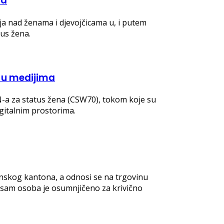
ma
ja nad ženama i djevojčicama u, i putem
tus žena.
a u medijima
N-a za status žena (CSW70), tokom koje su
igitalnim prostorima.
anskog kantona, a odnosi se na trgovinu
osam osoba je osumnjičeno za krivično