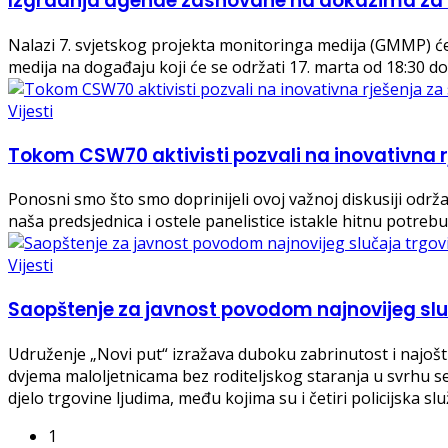
Izgradnja agende zasnovane na dokazima za 
Nalazi 7. svjetskog projekta monitoringa medija (GMMP) će 
medija na događaju koji će se održati 17. marta od 18:30 d
Vijesti
Tokom CSW70 aktivisti pozvali na inovativna 
Ponosni smo što smo doprinijeli ovoj važnoj diskusiji odr
naša predsjednica i ostele panelistice istakle hitnu potreb
Vijesti
Saopštenje za javnost povodom najnovijeg slu
Udruženje „Novi put“ izražava duboku zabrinutost i najošt
dvjema maloljetnicama bez roditeljskog staranja u svrhu s
djelo trgovine ljudima, među kojima su i četiri policijska s
1