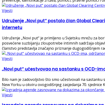
prevencije, identifikacije žrtava, pomoći, pravne pomoći i o
Vijesti
Udruženje „Novi put“ postalo član Global Clear
internetu
Udruženje „Novi put“ je primljeno u Svjetsku mrežu za bor
posvećene suzbijanju zloupotrebe intimnih sadržaja objavl
članstvo predstavlja značajno priznanje dugogodišnjem rad
Vijesti
„Novi put“ učestvovao na sastanku s OCD-i
Bilo nam je zadovoljstvo što smo učestvovali na sastanku
New Yorku u okviru ovogodišnjeg zasjedanja 70. sjednice 
Vijesti