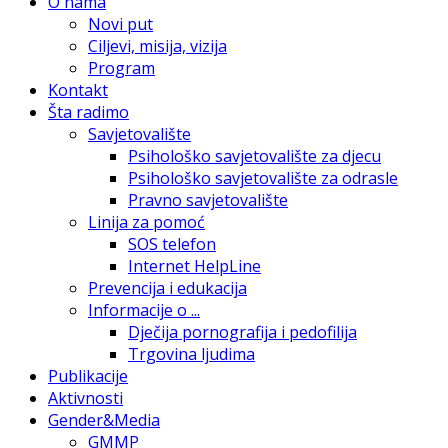
O nama
Novi put
Ciljevi, misija, vizija
Program
Kontakt
Šta radimo
Savjetovalište
Psihološko savjetovalište za djecu
Psihološko savjetovalište za odrasle
Pravno savjetovalište
Linija za pomoć
SOS telefon
Internet HelpLine
Prevencija i edukacija
Informacije o ...
Dječija pornografija i pedofilija
Trgovina ljudima
Publikacije
Aktivnosti
Gender&Media
GMMP