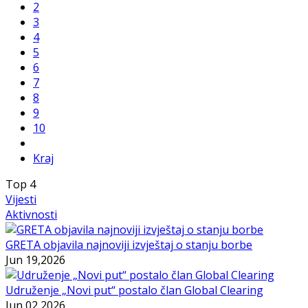
2
3
4
5
6
7
8
9
10
Kraj
Top
4
Vijesti
Aktivnosti
GRETA objavila najnoviji izvještaj o stanju borbe
Jun 19,2026
Udruženje „Novi put“ postalo član Global Clearing
Jun 02,2026