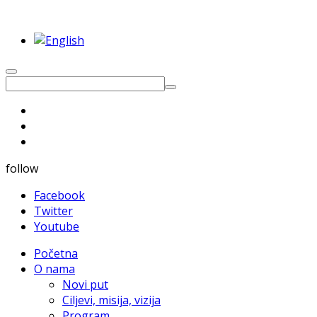
follow
Facebook
Twitter
Youtube
Početna
O nama
Novi put
Ciljevi, misija, vizija
Program