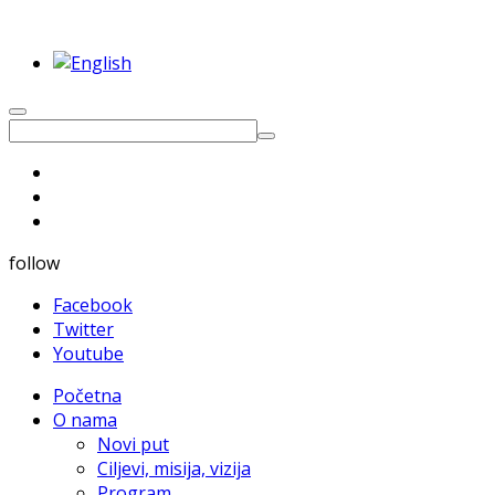
follow
Facebook
Twitter
Youtube
Početna
O nama
Novi put
Ciljevi, misija, vizija
Program