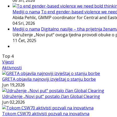
06 Sri, 2026
Mediji o nama
To end gender-based violence we need b
Abida Pehlic, GMMP coordinator for Central and East
04 Sri, 2026
Mediji o nama
Digitalno nasilje – tiha prijetnja ženama
Udruženje „Novi put“ ovoga tjedna provodi obuke o p
11 Čet, 2025
Top
4
Vijesti
Aktivnosti
GRETA objavila najnoviji izvještaj o stanju borbe
Jun 19,2026
Udruženje „Novi put“ postalo član Global Clearing
Jun 02,2026
Tokom CSW70 aktivisti pozvali na inovativna