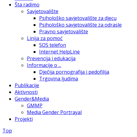
Šta radimo
Savjetovalište
Psihološko savjetovalište za djecu
Psihološko savjetovalište za odrasle
Pravno savjetovalište
Linija za pomoć
SOS telefon
Internet HelpLine
Prevencija i edukacija
Informacije o ...
Dječija pornografija i pedofilija
Trgovina ljudima
Publikacije
Aktivnosti
Gender&Media
GMMP
Media Gender Portrayal
Projekti
Top