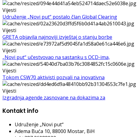
Vijesti
Udruženje „Novi put“ postalo član Global Clearing
Vijesti
GRETA objavila najnoviji izvještaj o stanju borbe
Vijesti
„Novi put“ učestvovao na sastanku s OCD-ima,
Vijesti
Tokom CSW70 aktivisti pozvali na inovativna
Vijesti
Izgradnja agende zasnovane na dokazima za
Kontakt info
Udruženje „Novi put“
Adema Buća 10
, 88000 Mostar, BiH