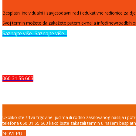
Besplatni individualni i savjetodavni rad i edukativne radionice za djec
Svoj termin možete da zakažete putem e-maila info@newroadbih.org
Saznajte više...
Saznajte više...
ZAŠTITI SE OD EKSPLOATACIJE
Ukoliko želite da se dodatno informišete o trgovini ljudima, da prijav
060 31 55 663
Besplatno savjetovalište za žrtve t
Ukoliko ste žrtva trgovine ljudima ili rodno zasnovanog nasilja i po
telefona 060 31 55 663 kako biste zakazali termin u našem besplatn
NOVI PUT