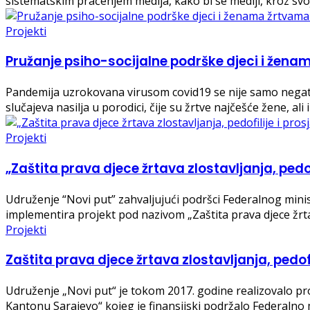
sistematskim praćenjem medija, kako bi se mediji, kroz svo
Projekti
Pružanje psiho-socijalne podrške djeci i žen
Pandemija uzrokovana virusom covid19 se nije samo negativ
slučajeva nasilja u porodici, čije su žrtve najčešće žene, ali 
Projekti
„Zaštita prava djece žrtava zlostavljanja, pedof
Udruženje “Novi put” zahvaljujući podršci Federalnog min
implementira projekt pod nazivom „Zaštita prava djece žrtava
Projekti
Zaštita prava djece žrtava zlostavljanja, pedof
Udruženje „Novi put“ je tokom 2017. godine realizovalo proj
Kantonu Sarajevo“ kojeg je finansijski podržalo Federalno m