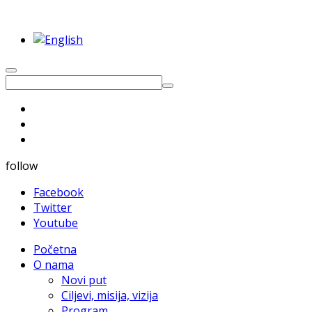
follow
Facebook
Twitter
Youtube
Početna
O nama
Novi put
Ciljevi, misija, vizija
Program