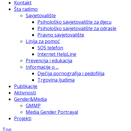
Kontakt
Šta radimo
Savjetovalište
Psihološko savjetovalište za djecu
Psihološko savjetovalište za odrasle
Pravno savjetovalište
Linija za pomoć
SOS telefon
Internet HelpLine
Prevencija i edukacija
Informacije o ...
Dječija pornografija i pedofilija
Trgovina ljudima
Publikacije
Aktivnosti
Gender&Media
GMMP
Media Gender Portrayal
Projekti
Top