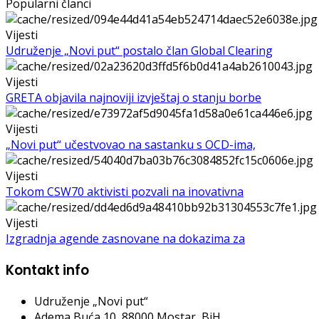
Popularni članci
Vijesti
Udruženje „Novi put“ postalo član Global Clearing
Vijesti
GRETA objavila najnoviji izvještaj o stanju borbe
Vijesti
„Novi put“ učestvovao na sastanku s OCD-ima,
Vijesti
Tokom CSW70 aktivisti pozvali na inovativna
Vijesti
Izgradnja agende zasnovane na dokazima za
Kontakt info
Udruženje „Novi put“
Adema Buća 10
, 88000 Mostar, BiH