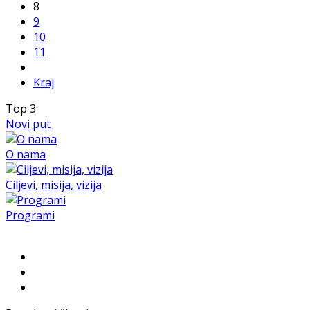
8
9
10
11
Kraj
Top
3
Novi put
O nama
Ciljevi, misija, vizija
Programi