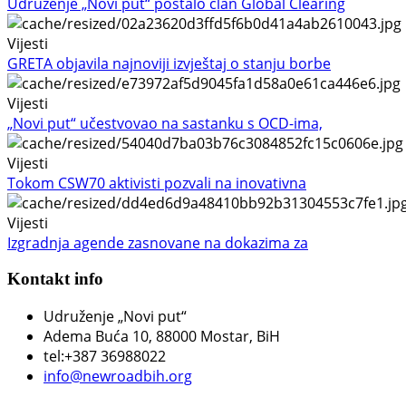
Udruženje „Novi put“ postalo član Global Clearing
Vijesti
GRETA objavila najnoviji izvještaj o stanju borbe
Vijesti
„Novi put“ učestvovao na sastanku s OCD-ima,
Vijesti
Tokom CSW70 aktivisti pozvali na inovativna
Vijesti
Izgradnja agende zasnovane na dokazima za
Kontakt info
Udruženje „Novi put“
Adema Buća 10
, 88000 Mostar, BiH
tel:+387 36988022
info@newroadbih.org