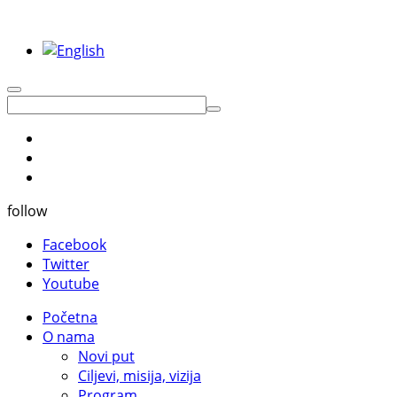
follow
Facebook
Twitter
Youtube
Početna
O nama
Novi put
Ciljevi, misija, vizija
Program