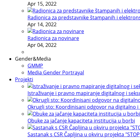
Apr 15, 2022
Radionica za predstavnike štampanih i elektron
Apr 14, 2022
Radionica za novinare
Apr 04, 2022
Gender&Media
GMMP
Media Gender Portrayal
Projekti
Istraživanje i pravno mapiranje digitalnog i sek
Okrugli sto: Koordinisani odgovor na digitalno i
Obuke za jačanje kapaciteta institucija u borbi
Sastanak s CSR Čapljina u okviru projekta "STOP