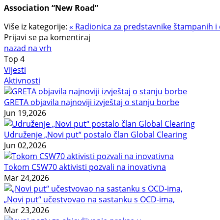
Association “New Road”
Više iz kategorije:
« Radionica za predstavnike štampanih i
Prijavi se pa komentiraj
nazad na vrh
Top
4
Vijesti
Aktivnosti
GRETA objavila najnoviji izvještaj o stanju borbe
Jun 19,2026
Udruženje „Novi put“ postalo član Global Clearing
Jun 02,2026
Tokom CSW70 aktivisti pozvali na inovativna
Mar 24,2026
„Novi put“ učestvovao na sastanku s OCD-ima,
Mar 23,2026