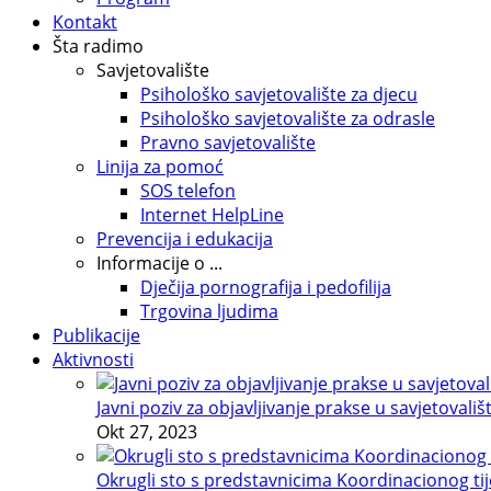
Kontakt
Šta radimo
Savjetovalište
Psihološko savjetovalište za djecu
Psihološko savjetovalište za odrasle
Pravno savjetovalište
Linija za pomoć
SOS telefon
Internet HelpLine
Prevencija i edukacija
Informacije o ...
Dječija pornografija i pedofilija
Trgovina ljudima
Publikacije
Aktivnosti
Javni poziv za objavljivanje prakse u savjetovališ
Okt 27, 2023
Okrugli sto s predstavnicima Koordinacionog tije