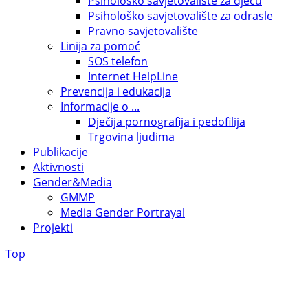
Psihološko savjetovalište za djecu
Psihološko savjetovalište za odrasle
Pravno savjetovalište
Linija za pomoć
SOS telefon
Internet HelpLine
Prevencija i edukacija
Informacije o ...
Dječija pornografija i pedofilija
Trgovina ljudima
Publikacije
Aktivnosti
Gender&Media
GMMP
Media Gender Portrayal
Projekti
Top