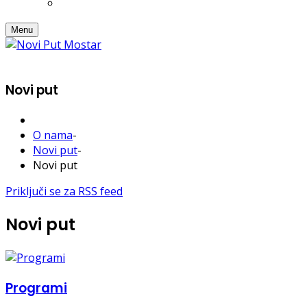
Menu
Novi put
O nama
-
Novi put
-
Novi put
Priključi se za RSS feed
Novi put
Programi