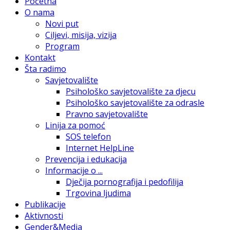
Početna
O nama
Novi put
Ciljevi, misija, vizija
Program
Kontakt
Šta radimo
Savjetovalište
Psihološko savjetovalište za djecu
Psihološko savjetovalište za odrasle
Pravno savjetovalište
Linija za pomoć
SOS telefon
Internet HelpLine
Prevencija i edukacija
Informacije o ...
Dječija pornografija i pedofilija
Trgovina ljudima
Publikacije
Aktivnosti
Gender&Media