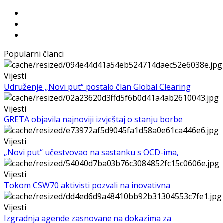
Popularni članci
Vijesti
Udruženje „Novi put“ postalo član Global Clearing
Vijesti
GRETA objavila najnoviji izvještaj o stanju borbe
Vijesti
„Novi put“ učestvovao na sastanku s OCD-ima,
Vijesti
Tokom CSW70 aktivisti pozvali na inovativna
Vijesti
Izgradnja agende zasnovane na dokazima za