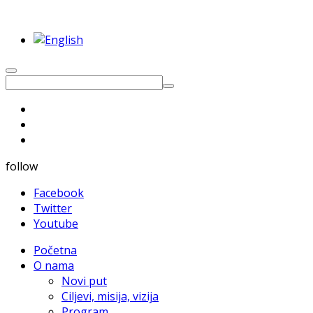
follow
Facebook
Twitter
Youtube
Početna
O nama
Novi put
Ciljevi, misija, vizija
Program