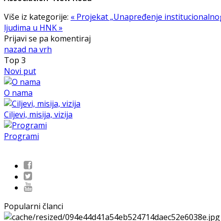
Više iz kategorije:
« Projekat „Unapređenje institucionaln
ljudima u HNK »
Prijavi se pa komentiraj
nazad na vrh
Top
3
Novi put
O nama
Ciljevi, misija, vizija
Programi
Popularni članci