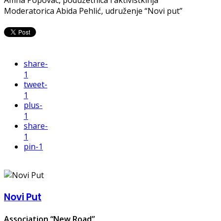
Amna Popovac, poduzetnica i aktivistkinja
Moderatorica Abida Pehlić, udruženje “Novi put”
share
-
1
tweet
-
1
plus
-
1
share
-
1
pin
-1
Novi Put
Association “New Road”