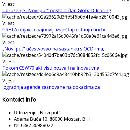
Vijesti
Udruženje „Novi put“ postalo član Global Clearing
Vijesti
GRETA objavila najnoviji izvještaj o stanju borbe
Vijesti
„Novi put“ učestvovao na sastanku s OCD-ima,
Vijesti
Tokom CSW70 aktivisti pozvali na inovativna
Vijesti
Izgradnja agende zasnovane na dokazima za
Kontakt info
Udruženje „Novi put“
Adema Buća 10
, 88000 Mostar, BiH
tel:+387 36988022