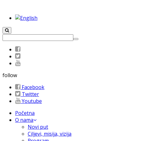
follow
Facebook
Twitter
Youtube
Početna
O nama
Novi put
Ciljevi, misija, vizija
Program