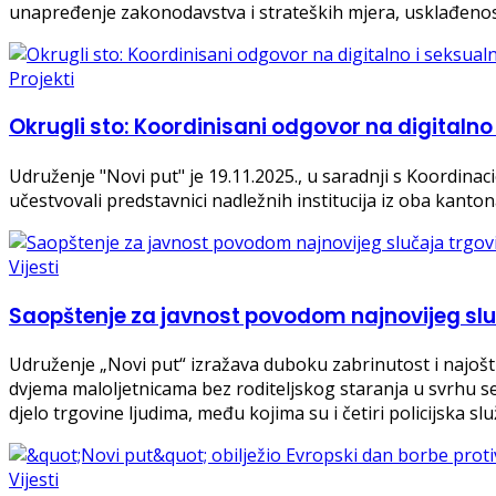
unapređenje zakonodavstva i strateških mjera, usklađenost
Projekti
Okrugli sto: Koordinisani odgovor na digitalno 
Udruženje "Novi put" je 19.11.2025., u saradnji s Koordinac
učestvovali predstavnici nadležnih institucija iz oba kantona
Vijesti
Saopštenje za javnost povodom najnovijeg slu
Udruženje „Novi put“ izražava duboku zabrinutost i najošt
dvjema maloljetnicama bez roditeljskog staranja u svrhu s
djelo trgovine ljudima, među kojima su i četiri policijska s
Vijesti