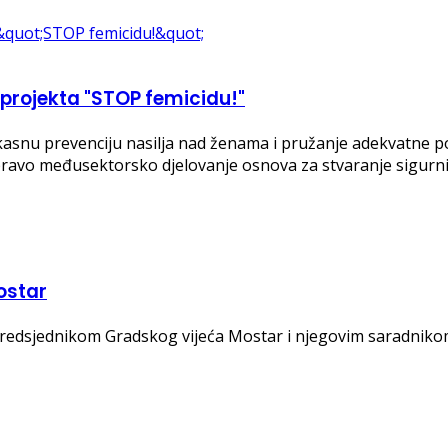
 projekta "STOP femicidu!"
efikasnu prevenciju nasilja nad ženama i pružanje adekvatne
upravo međusektorsko djelovanje osnova za stvaranje sigurn
ostar
predsjednikom Gradskog vijeća Mostar i njegovim saradniko