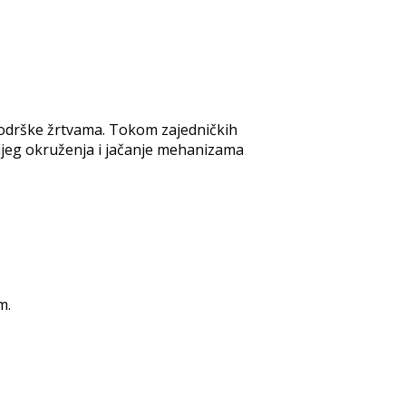
 podrške žrtvama. Tokom zajedničkih
ijeg okruženja i jačanje mehanizama
m.