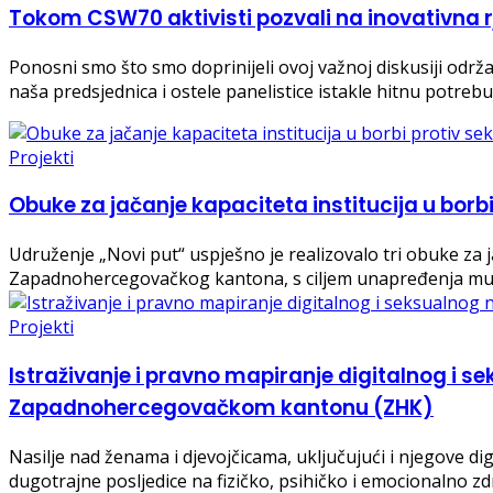
Tokom CSW70 aktivisti pozvali na inovativna 
Ponosni smo što smo doprinijeli ovoj važnoj diskusiji odr
naša predsjednica i ostele panelistice istakle hitnu potreb
Projekti
Obuke za jačanje kapaciteta institucija u borb
Udruženje „Novi put“ uspješno je realizovalo tri obuke za j
Zapadnohercegovačkog kantona, s ciljem unapređenja mult
Projekti
Istraživanje i pravno mapiranje digitalnog i
Zapadnohercegovačkom kantonu (ZHK)
Nasilje nad ženama i djevojčicama, uključujući i njegove dig
dugotrajne posljedice na fizičko, psihičko i emocionalno 