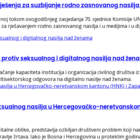
rješenja za suzbijanje rodno zasnovanog nasilj
žanoj tokom ovogodišnjeg zasjedanja 70. sjednice Komisije U
u za rješavanjem rodno zasnovanog nasilja i u medijima i u d
i protiv seksualnog i digitalnog nasilja nad že
ačanje kapaciteta institucija i organizacija civilnog društva
isektorskog odgovora na digitalno nasilje nad ženama.
 seksualnog nasilja u Hercegovačko-neretvansko
italne oblike, predstavlja ozbiljan društveni problem koji na
zdravlje žrtava. Iako je Bosna i Hercegovina u proteklim go