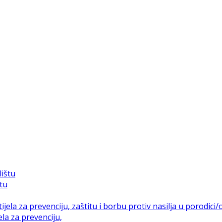
štu
la za prevenciju,