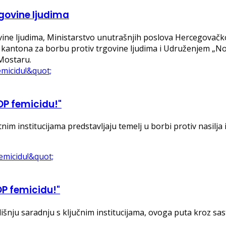
rgovine ljudima
ine ljudima, Ministarstvo unutrašnjih poslova Hercegovačk
antona za borbu protiv trgovine ljudima i Udruženjem „No
Mostaru.
OP femicidu!"
im institucijama predstavljaju temelj u borbi protiv nasilj
OP femicidu!"
šnju saradnju s ključnim institucijama, ovoga puta kroz sa