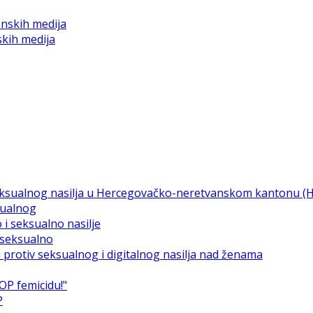
skih medija
sualnog
i seksualno
P