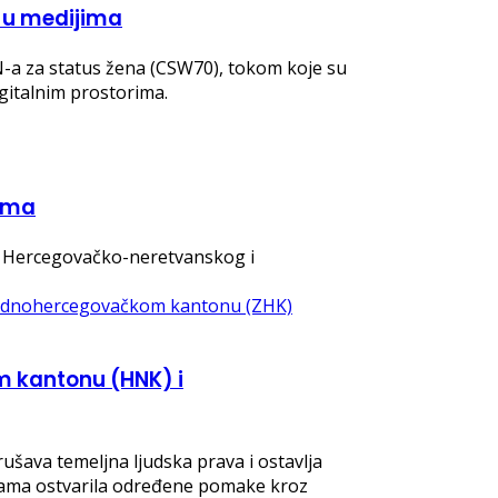
a u medijima
N-a za status žena (CSW70), tokom koje su
igitalnim prostorima.
nama
 iz Hercegovačko-neretvanskog i
m kantonu (HNK) i
rušava temeljna ljudska prava i ostavlja
dinama ostvarila određene pomake kroz