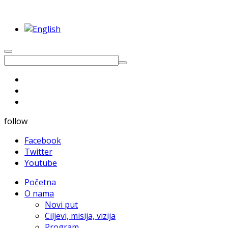
follow
Facebook
Twitter
Youtube
Početna
O nama
Novi put
Ciljevi, misija, vizija
Program