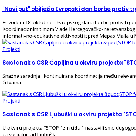
"Novi put" obilježio Evropski dan borbe protiv t
Povodom 18. oktobra – Evropskog dana borbe protiv trgov
Koordinacionim timom Vlade Hercegovačko-neretvanskog k
informativno-edukativne aktivnosti ispred Mepas Malla u 
Projekti
Sastanak s CSR Čapljina u okviru projekta "ST
Snažna saradnja i kontinuirana koordinacija među relevantn
žrtvama.
Projekti
Sastanak s CSR Ljubuški u okviru projekta "ST
U okviru projekta
"STOP femicidu!"
nastavili smo dugogodi
za socijalni rad Ljubuški.