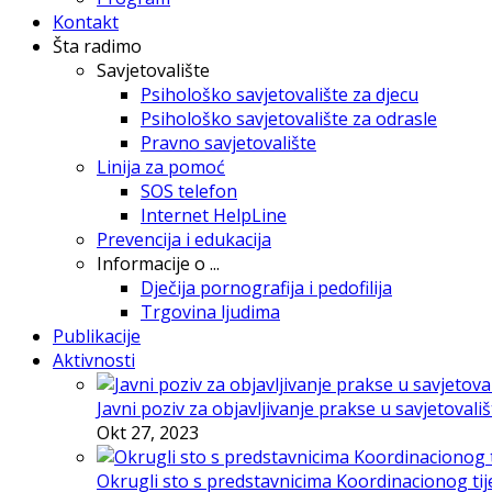
Kontakt
Šta radimo
Savjetovalište
Psihološko savjetovalište za djecu
Psihološko savjetovalište za odrasle
Pravno savjetovalište
Linija za pomoć
SOS telefon
Internet HelpLine
Prevencija i edukacija
Informacije o ...
Dječija pornografija i pedofilija
Trgovina ljudima
Publikacije
Aktivnosti
Javni poziv za objavljivanje prakse u savjetovali
Okt 27, 2023
Okrugli sto s predstavnicima Koordinacionog tije