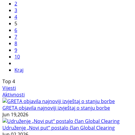
2
3
4
5
6
7
8
9
10
Kraj
Top
4
Vijesti
Aktivnosti
GRETA objavila najnoviji izvještaj o stanju borbe
Jun 19,2026
Udruženje „Novi put“ postalo član Global Clearing
Jun 02,2026