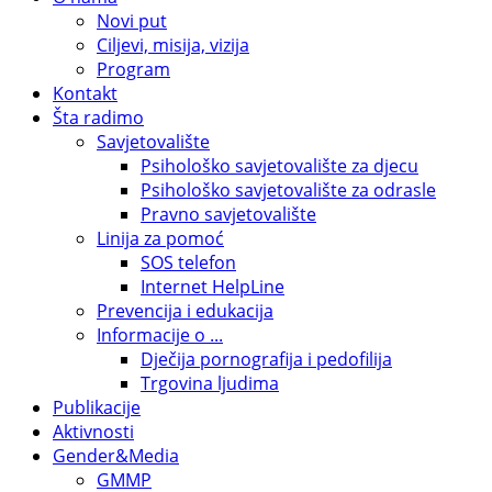
Novi put
Ciljevi, misija, vizija
Program
Kontakt
Šta radimo
Savjetovalište
Psihološko savjetovalište za djecu
Psihološko savjetovalište za odrasle
Pravno savjetovalište
Linija za pomoć
SOS telefon
Internet HelpLine
Prevencija i edukacija
Informacije o ...
Dječija pornografija i pedofilija
Trgovina ljudima
Publikacije
Aktivnosti
Gender&Media
GMMP