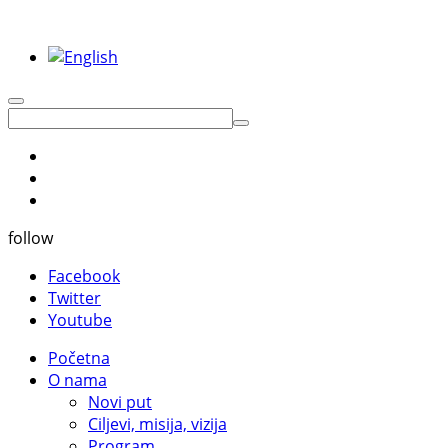
follow
Facebook
Twitter
Youtube
Početna
O nama
Novi put
Ciljevi, misija, vizija
Program