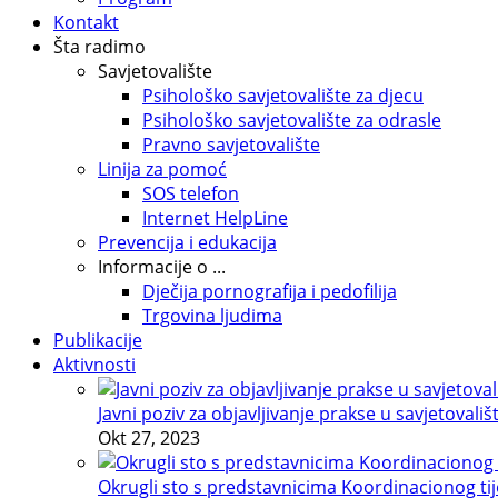
Kontakt
Šta radimo
Savjetovalište
Psihološko savjetovalište za djecu
Psihološko savjetovalište za odrasle
Pravno savjetovalište
Linija za pomoć
SOS telefon
Internet HelpLine
Prevencija i edukacija
Informacije o ...
Dječija pornografija i pedofilija
Trgovina ljudima
Publikacije
Aktivnosti
Javni poziv za objavljivanje prakse u savjetovališ
Okt 27, 2023
Okrugli sto s predstavnicima Koordinacionog tije