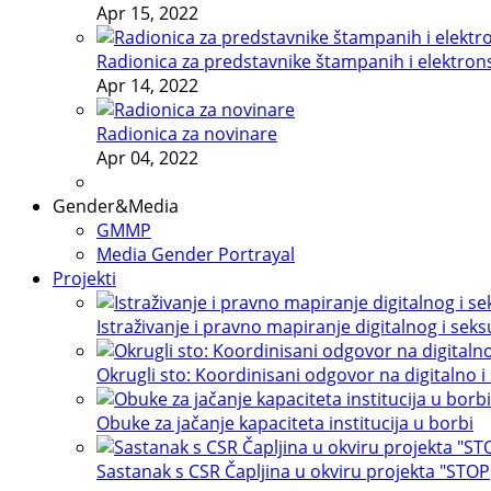
Apr 15, 2022
Radionica za predstavnike štampanih i elektron
Apr 14, 2022
Radionica za novinare
Apr 04, 2022
Gender&Media
GMMP
Media Gender Portrayal
Projekti
Istraživanje i pravno mapiranje digitalnog i sek
Okrugli sto: Koordinisani odgovor na digitalno i
Obuke za jačanje kapaciteta institucija u borbi
Sastanak s CSR Čapljina u okviru projekta "STOP