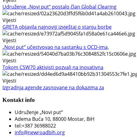
Udruženje „Novi put“ postalo član Global Clearing
Vijesti
GRETA objavila najnoviji izvještaj o stanju borbe
Vijesti
„Novi put“ učestvovao na sastanku s OCD-ima,
Vijesti
Tokom CSW70 aktivisti pozvali na inovativna
Vijesti
Izgradnja agende zasnovane na dokazima za
Kontakt info
Udruženje „Novi put“
Adema Buća 10
, 88000 Mostar, BiH
tel:+387 36988022
info@newroadbih.org