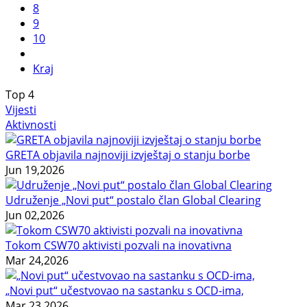
8
9
10
Kraj
Top
4
Vijesti
Aktivnosti
GRETA objavila najnoviji izvještaj o stanju borbe
Jun 19,2026
Udruženje „Novi put“ postalo član Global Clearing
Jun 02,2026
Tokom CSW70 aktivisti pozvali na inovativna
Mar 24,2026
„Novi put“ učestvovao na sastanku s OCD-ima,
Mar 23,2026