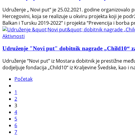
Udruženje „ Novi put“ je 25.02.2021. godine organizovalo 
Hercegovini, koja se realizuje u okviru projekta koji je po
Balkan i Tursku 2019-2022” i projekta “Prevencija i borba p
Aktivnosti
Udruženje "Novi put" dobitnik nagrade „Child10“ z
Udruženje “Novi put” iz Mostara dobitnik je prestižne međ
dodjeljuje fondacija „Child10“ iz Kraljevine Švedske, kao i na
Početak
1
2
3
4
5
6
7