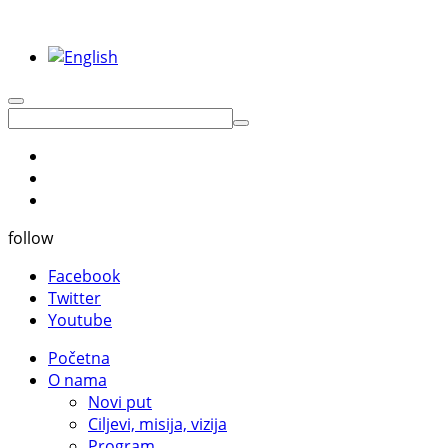
follow
Facebook
Twitter
Youtube
Početna
O nama
Novi put
Ciljevi, misija, vizija
Program