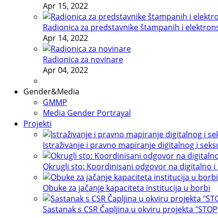
Apr 15, 2022
Radionica za predstavnike štampanih i elektron
Apr 14, 2022
Radionica za novinare
Apr 04, 2022
Gender&Media
GMMP
Media Gender Portrayal
Projekti
Istraživanje i pravno mapiranje digitalnog i sek
Okrugli sto: Koordinisani odgovor na digitalno i
Obuke za jačanje kapaciteta institucija u borbi
Sastanak s CSR Čapljina u okviru projekta "STOP