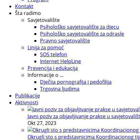
Kontakt
Šta radimo
Savjetovalište
Psihološko savjetovalište za djecu
Psihološko savjetovalište za odrasle
Pravno savjetovalište
Linija za pomoć
SOS telefon
Internet HelpLine
Prevencija i edukacija
Informacije o ...
Dječija pornografija i pedofilija
Trgovina ljudima
Publikacije
Aktivnosti
Javni poziv za objavljivanje prakse u savjetovališ
Okt 27, 2023
Okrugli sto s predstavnicima Koordinacionog tije