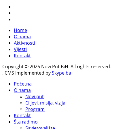
Home
O nama
Aktivnosti
Vijesti
Kontakt
Copyright © 2026 Novi Put BiH. All rights reserved.
. CMS Implemented by
Skype.ba
Početna
O nama
Novi put
Ciljevi, misija, vizija
Program
Kontakt
Šta radimo
Savjetovalište