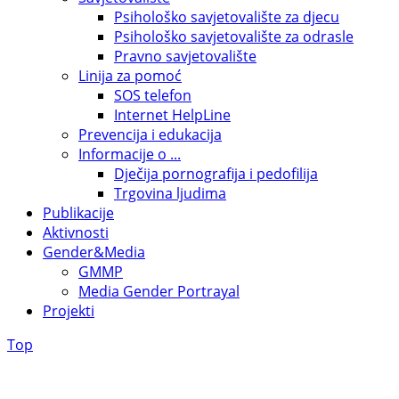
Psihološko savjetovalište za djecu
Psihološko savjetovalište za odrasle
Pravno savjetovalište
Linija za pomoć
SOS telefon
Internet HelpLine
Prevencija i edukacija
Informacije o ...
Dječija pornografija i pedofilija
Trgovina ljudima
Publikacije
Aktivnosti
Gender&Media
GMMP
Media Gender Portrayal
Projekti
Top