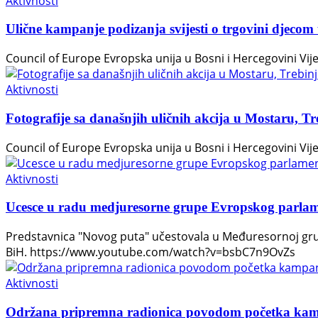
Aktivnosti
Ulične kampanje podizanja svijesti o trgovini djecom u
Council of Europe Evropska unija u Bosni i Hercegovini Vijeć
Aktivnosti
Fotografije sa današnjih uličnih akcija u Mostaru, Tre
Council of Europe Evropska unija u Bosni i Hercegovini Vijeć
Aktivnosti
Ucesce u radu medjuresorne grupe Evropskog parlame
Predstavnica "Novog puta" učestovala u Međuresornoj grupi
BiH. https://www.youtube.com/watch?v=bsbC7n9OvZs
Aktivnosti
Održana pripremna radionica povodom početka kampan