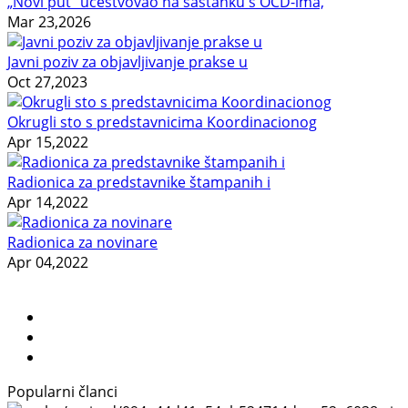
„Novi put“ učestvovao na sastanku s OCD-ima,
Mar 23,2026
Javni poziv za objavljivanje prakse u
Oct 27,2023
Okrugli sto s predstavnicima Koordinacionog
Apr 15,2022
Radionica za predstavnike štampanih i
Apr 14,2022
Radionica za novinare
Apr 04,2022
Popularni članci