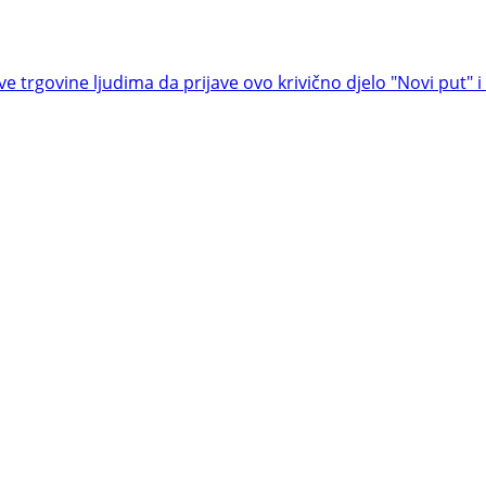
ve trgovine ljudima da prijave ovo krivično djelo
"Novi put" 