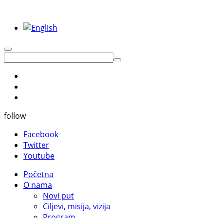
follow
Facebook
Twitter
Youtube
Početna
O nama
Novi put
Ciljevi, misija, vizija
Program