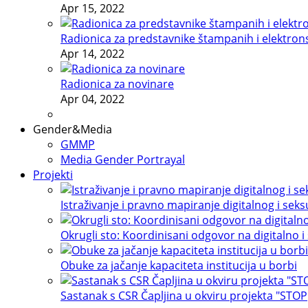
Apr 15, 2022
Radionica za predstavnike štampanih i elektron
Apr 14, 2022
Radionica za novinare
Apr 04, 2022
Gender&Media
GMMP
Media Gender Portrayal
Projekti
Istraživanje i pravno mapiranje digitalnog i sek
Okrugli sto: Koordinisani odgovor na digitalno i
Obuke za jačanje kapaciteta institucija u borbi
Sastanak s CSR Čapljina u okviru projekta "STOP