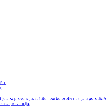
tu
la za prevenciju,