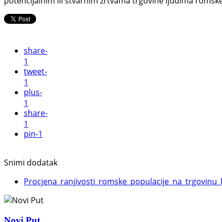
potencijalnim ili stvarnim žrtvama trgovine ljudima romske
share
-
1
tweet
-
1
plus
-
1
share
-
1
pin
-1
Snimi dodatak
Procjena_ranjivosti_romske_populacije_na_trgovinu_
Novi Put