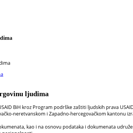
udima
udima
trgovinu ljudima
SAID BiH kroz Program podrške zaštiti ljudskih prava USAID I
govačko-neretvanskom i Zapadno-hercegovačkom kantonu iz
dokumenata, kao i na osnovu podataka i dokumenata udruženj