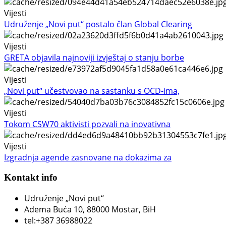
Vijesti
Udruženje „Novi put“ postalo član Global Clearing
Vijesti
GRETA objavila najnoviji izvještaj o stanju borbe
Vijesti
„Novi put“ učestvovao na sastanku s OCD-ima,
Vijesti
Tokom CSW70 aktivisti pozvali na inovativna
Vijesti
Izgradnja agende zasnovane na dokazima za
Kontakt info
Udruženje „Novi put“
Adema Buća 10
, 88000 Mostar, BiH
tel:+387 36988022