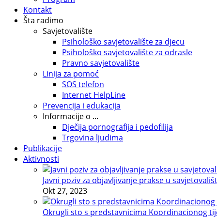
Kontakt
Šta radimo
Savjetovalište
Psihološko savjetovalište za djecu
Psihološko savjetovalište za odrasle
Pravno savjetovalište
Linija za pomoć
SOS telefon
Internet HelpLine
Prevencija i edukacija
Informacije o ...
Dječija pornografija i pedofilija
Trgovina ljudima
Publikacije
Aktivnosti
Javni poziv za objavljivanje prakse u savjetovališ
Okt 27, 2023
Okrugli sto s predstavnicima Koordinacionog tije