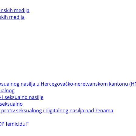
skih medija
sualnog
 seksualno