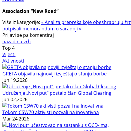
Association “New Road”
Više iz kategorije:
« Analiza prepreka koje obeshrabruju žrt
potpisali memorandum o saradnji »
Prijavi se pa komentiraj
nazad na vrh
Top
4
Vijesti
Aktivnosti
GRETA objavila najnoviji izvještaj o stanju borbe
Jun 19,2026
Udruženje „Novi put“ postalo član Global Clearing
Jun 02,2026
Tokom CSW70 aktivisti pozvali na inovativna
Mar 24,2026