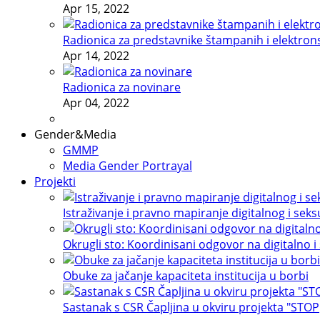
Apr 15, 2022
Radionica za predstavnike štampanih i elektron
Apr 14, 2022
Radionica za novinare
Apr 04, 2022
Gender&Media
GMMP
Media Gender Portrayal
Projekti
Istraživanje i pravno mapiranje digitalnog i sek
Okrugli sto: Koordinisani odgovor na digitalno i
Obuke za jačanje kapaciteta institucija u borbi
Sastanak s CSR Čapljina u okviru projekta "STOP