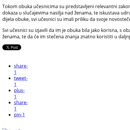
Tokom obuka učesnicima su predstavljeni relevantni zakonsk
dokaza u slučajevima nasilja nad ženama, te iskustava udr
dijela obuke, svi učesnici su imali priliku da svoje novost
Svi učesnici su izjavili da im je obuka bila jako korisna, s
ženama, te da će im stečena znanja znatno koristiti u dalj
share
-
1
tweet
-
1
plus
-
1
share
-
1
pin
-1