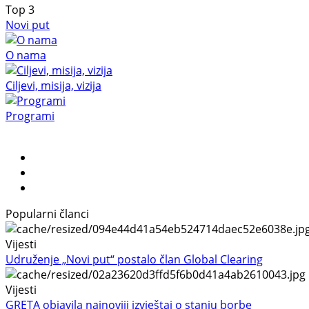
Top
3
Novi put
O nama
Ciljevi, misija, vizija
Programi
Popularni članci
Vijesti
Udruženje „Novi put“ postalo član Global Clearing
Vijesti
GRETA objavila najnoviji izvještaj o stanju borbe