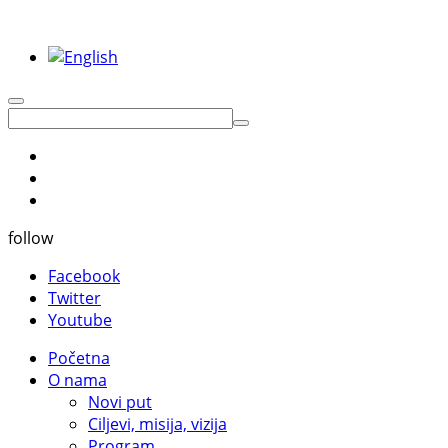
follow
Facebook
Twitter
Youtube
Početna
O nama
Novi put
Ciljevi, misija, vizija
Program