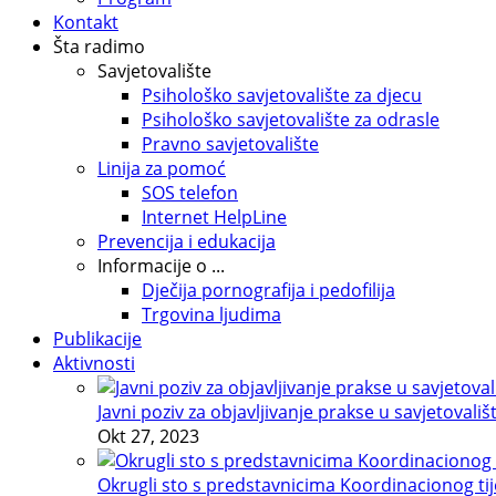
Kontakt
Šta radimo
Savjetovalište
Psihološko savjetovalište za djecu
Psihološko savjetovalište za odrasle
Pravno savjetovalište
Linija za pomoć
SOS telefon
Internet HelpLine
Prevencija i edukacija
Informacije o ...
Dječija pornografija i pedofilija
Trgovina ljudima
Publikacije
Aktivnosti
Javni poziv za objavljivanje prakse u savjetovališ
Okt 27, 2023
Okrugli sto s predstavnicima Koordinacionog tije