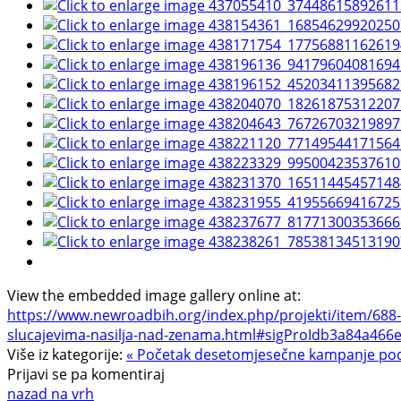
View the embedded image gallery online at:
https://www.newroadbih.org/index.php/projekti/item/688-ob
slucajevima-nasilja-nad-zenama.html#sigProIdb3a84a466
Više iz kategorije:
« Početak desetomjesečne kampanje podiz
Prijavi se pa komentiraj
nazad na vrh