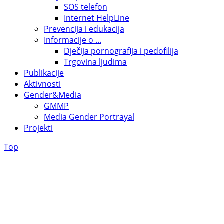
SOS telefon
Internet HelpLine
Prevencija i edukacija
Informacije o ...
Dječija pornografija i pedofilija
Trgovina ljudima
Publikacije
Aktivnosti
Gender&Media
GMMP
Media Gender Portrayal
Projekti
Top