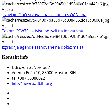
Vijesti
„Novi put“ učestvovao na sastanku s OCD-ima,
Vijesti
Tokom CSW70 aktivisti pozvali na inovativna
Vijesti
Izgradnja agende zasnovane na dokazima za
Kontakt info
Udruženje „Novi put“
Adema Buća 10
, 88000 Mostar, BiH
tel:+387 36988022
info@newroadbih.org