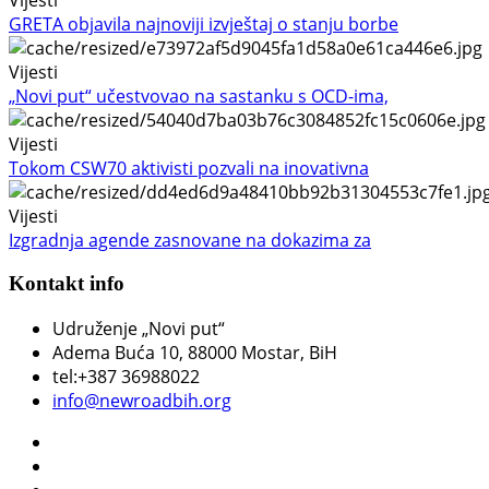
GRETA objavila najnoviji izvještaj o stanju borbe
Vijesti
„Novi put“ učestvovao na sastanku s OCD-ima,
Vijesti
Tokom CSW70 aktivisti pozvali na inovativna
Vijesti
Izgradnja agende zasnovane na dokazima za
Kontakt info
Udruženje „Novi put“
Adema Buća 10
, 88000 Mostar, BiH
tel:+387 36988022
info@newroadbih.org