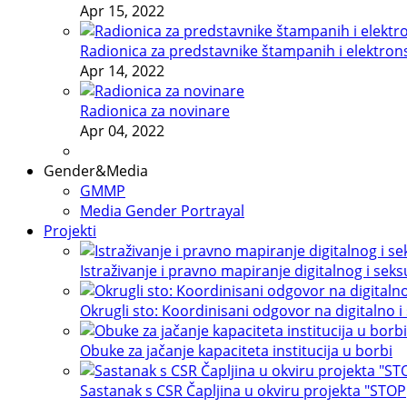
Apr 15, 2022
Radionica za predstavnike štampanih i elektron
Apr 14, 2022
Radionica za novinare
Apr 04, 2022
Gender&Media
GMMP
Media Gender Portrayal
Projekti
Istraživanje i pravno mapiranje digitalnog i sek
Okrugli sto: Koordinisani odgovor na digitalno i
Obuke za jačanje kapaciteta institucija u borbi
Sastanak s CSR Čapljina u okviru projekta "STOP