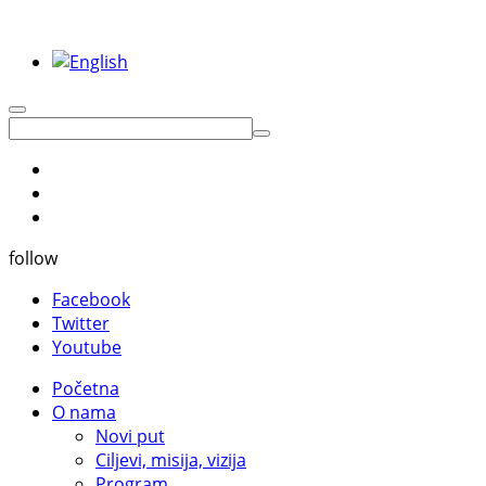
follow
Facebook
Twitter
Youtube
Početna
O nama
Novi put
Ciljevi, misija, vizija
Program