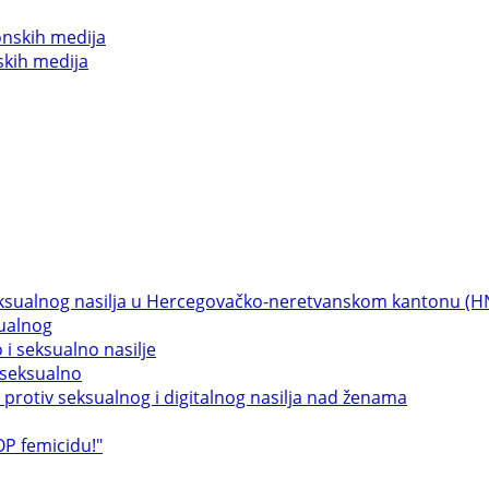
skih medija
sualnog
 seksualno