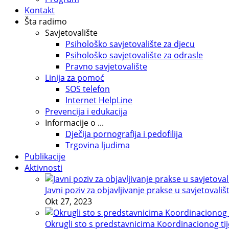
Kontakt
Šta radimo
Savjetovalište
Psihološko savjetovalište za djecu
Psihološko savjetovalište za odrasle
Pravno savjetovalište
Linija za pomoć
SOS telefon
Internet HelpLine
Prevencija i edukacija
Informacije o ...
Dječija pornografija i pedofilija
Trgovina ljudima
Publikacije
Aktivnosti
Javni poziv za objavljivanje prakse u savjetovališ
Okt 27, 2023
Okrugli sto s predstavnicima Koordinacionog tije