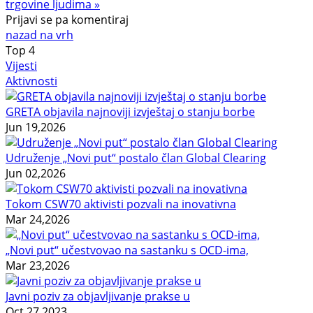
trgovine ljudima »
Prijavi se pa komentiraj
nazad na vrh
Top
4
Vijesti
Aktivnosti
GRETA objavila najnoviji izvještaj o stanju borbe
Jun 19,2026
Udruženje „Novi put“ postalo član Global Clearing
Jun 02,2026
Tokom CSW70 aktivisti pozvali na inovativna
Mar 24,2026
„Novi put“ učestvovao na sastanku s OCD-ima,
Mar 23,2026
Javni poziv za objavljivanje prakse u
Oct 27,2023