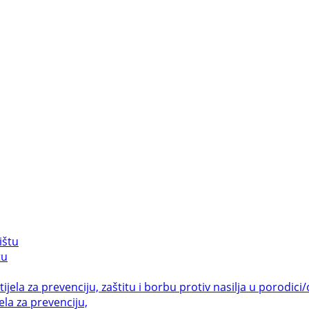
tu
la za prevenciju,