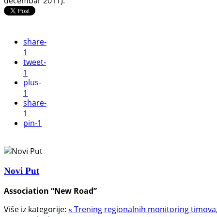
decembar 2011).
share
-
1
tweet
-
1
plus
-
1
share
-
1
pin
-1
Novi Put
Association “New Road”
Više iz kategorije:
« Trening regionalnih monitoring timova