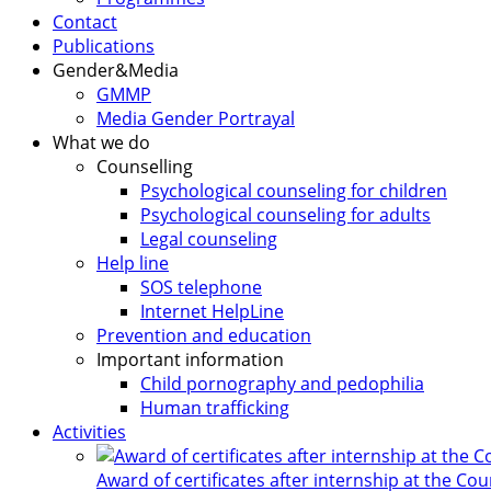
Contact
Publications
Gender&Media
GMMP
Media Gender Portrayal
What we do
Counselling
Psychological counseling for children
Psychological counseling for adults
Legal counseling
Help line
SOS telephone
Internet HelpLine
Prevention and education
Important information
Child pornography and pedophilia
Human trafficking
Activities
Award of certificates after internship at the Co