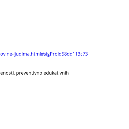
rgovine-ljudima.html#sigProId58dd113c73
venosti, preventivno edukativnih