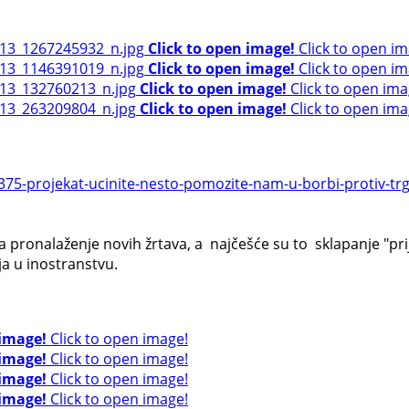
Click to open image!
Click to open im
Click to open image!
Click to open im
Click to open image!
Click to open ima
Click to open image!
Click to open ima
75-projekat-ucinite-nesto-pomozite-nam-u-borbi-protiv-tr
 pronalaženje novih žrtava, a najčešće su to sklapanje "prija
ja u inostranstvu.
 image!
Click to open image!
 image!
Click to open image!
 image!
Click to open image!
 image!
Click to open image!