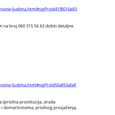
govine-ljudima.html#sigProId41f8016e83
om na broj 060 315 56 63 dobiti detaljne
govine-ljudima.html#sigProId5fa893afa8
(prisilna prostitucija, izrada
 i domaćinstvima, prisilnog prosjačenja,