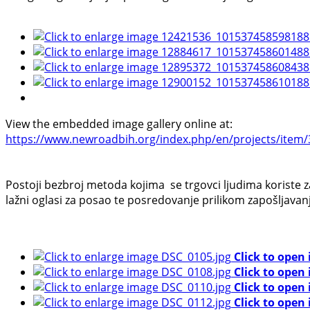
View the embedded image gallery online at:
https://www.newroadbih.org/index.php/en/projects/item/3
Postoji bezbroj metoda kojima se trgovci ljudima koriste za
lažni oglasi za posao te posredovanje prilikom zapošljavan
Click to open
Click to open
Click to open
Click to open