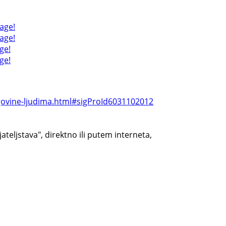
age!
age!
ge!
ge!
govine-ljudima.html#sigProId6031102012
teljstava", direktno ili putem interneta,