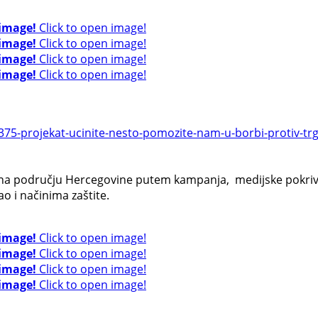
 image!
Click to open image!
 image!
Click to open image!
 image!
Click to open image!
 image!
Click to open image!
375-projekat-ucinite-nesto-pomozite-nam-u-borbi-protiv-t
ima na području Hercegovine putem kampanja, medijske pokri
ao i načinima zaštite.
 image!
Click to open image!
 image!
Click to open image!
 image!
Click to open image!
 image!
Click to open image!