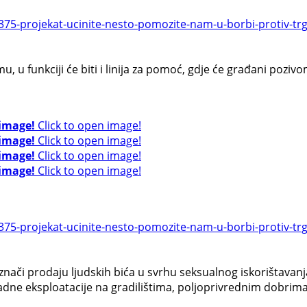
75-projekat-ucinite-nesto-pomozite-nam-u-borbi-protiv-tr
, u funkciji će biti i linija za pomoć, gdje će građani poziv
 image!
Click to open image!
 image!
Click to open image!
 image!
Click to open image!
 image!
Click to open image!
75-projekat-ucinite-nesto-pomozite-nam-u-borbi-protiv-tr
nači prodaju ljudskih bića u svrhu seksualnog iskorištavanja 
dne eksploatacije na gradilištima, poljoprivrednim dobrima