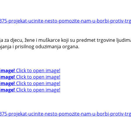
75-projekat-ucinite-nesto-pomozite-nam-u-borbi-protiv-tr
ja za djecu, žene i muškarce koji su predmet trgovine ljudim
ajanja i prisilnog oduzimanja organa.
 image!
Click to open image!
 image!
Click to open image!
 image!
Click to open image!
 image!
Click to open image!
375-projekat-ucinite-nesto-pomozite-nam-u-borbi-protiv-t