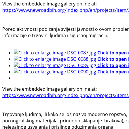
View the embedded image gallery online at:
https://www.newroadbih.org/index.php/en/projects/item/3
Pored aktivnosti podizanja svijesti javnosti o ovom problemu
informacije o trgovini ljudima i sigurnoj migraciji.
Click to open
Click to open
Click to open
Click to open
View the embedded image gallery online at:
https://www.newroadbih.org/index.php/en/projects/item/3
Trgovanje ljudima, ili kako se još naziva moderno ropstvo, z
pornografskog materijala, prinudno sklapanje brakova), ra
nelegalnog usvajanja i prisilnog oduzimanja organa.