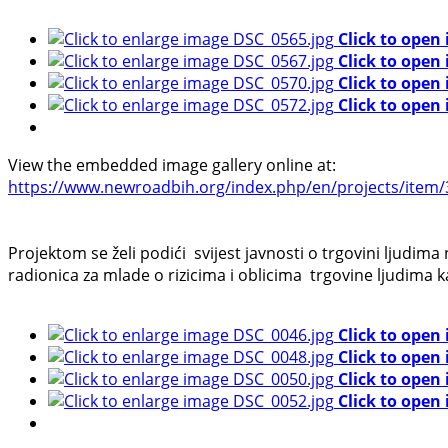
Click to open
Click to open
Click to open
Click to open
View the embedded image gallery online at:
https://www.newroadbih.org/index.php/en/projects/item/
Projektom se želi podići svijest javnosti o trgovini ljud
radionica za mlade o rizicima i oblicima trgovine ljudima k
Click to open
Click to open
Click to open
Click to open