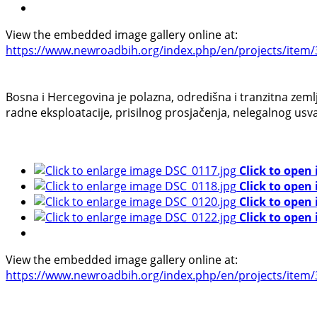
View the embedded image gallery online at:
https://www.newroadbih.org/index.php/en/projects/item/3
Bosna i Hercegovina je polazna, odredišna i tranzitna zeml
radne eksploatacije, prisilnog prosjačenja, nelegalnog usv
Click to open
Click to open
Click to open
Click to open
View the embedded image gallery online at:
https://www.newroadbih.org/index.php/en/projects/item/