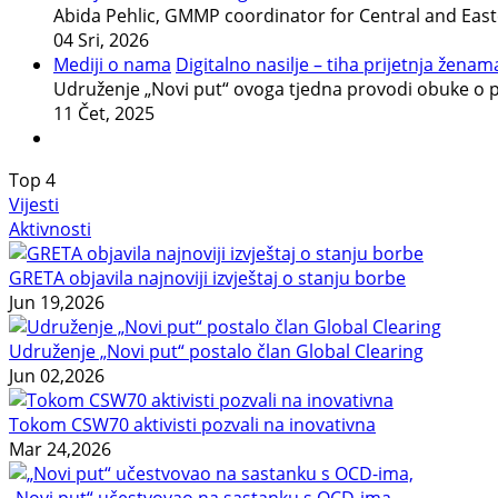
Abida Pehlic, GMMP coordinator for Central and East
04 Sri, 2026
Mediji o nama
Digitalno nasilje – tiha prijetnja ženama
Udruženje „Novi put“ ovoga tjedna provodi obuke o p
11 Čet, 2025
Top
4
Vijesti
Aktivnosti
GRETA objavila najnoviji izvještaj o stanju borbe
Jun 19,2026
Udruženje „Novi put“ postalo član Global Clearing
Jun 02,2026
Tokom CSW70 aktivisti pozvali na inovativna
Mar 24,2026
„Novi put“ učestvovao na sastanku s OCD-ima,