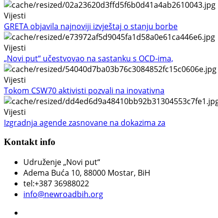
Vijesti
GRETA objavila najnoviji izvještaj o stanju borbe
Vijesti
„Novi put“ učestvovao na sastanku s OCD-ima,
Vijesti
Tokom CSW70 aktivisti pozvali na inovativna
Vijesti
Izgradnja agende zasnovane na dokazima za
Kontakt info
Udruženje „Novi put“
Adema Buća 10
, 88000 Mostar, BiH
tel:+387 36988022
info@newroadbih.org