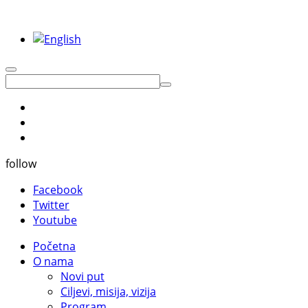
follow
Facebook
Twitter
Youtube
Početna
O nama
Novi put
Ciljevi, misija, vizija
Program