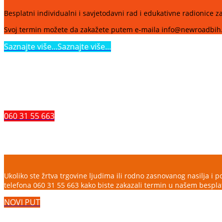
Besplatni individualni i savjetodavni rad i edukativne radionice za 
Svoj termin možete da zakažete putem e-maila info@newroadbih.or
Saznajte više...
Saznajte više...
ZAŠTITI SE OD EKSPLOATACIJE
Ukoliko želite da se dodatno informišete o trgovini ljudima, da prij
060 31 55 663
Besplatno savjetovalište za žrtve trgovine
Ukoliko ste žrtva trgovine ljudima ili rodno zasnovanog nasilja i
telefona 060 31 55 663 kako biste zakazali termin u našem bespla
NOVI PUT