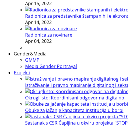
Apr 15, 2022
Radionica za predstavnike štampanih i elektron
Apr 14, 2022
Radionica za novinare
Apr 04, 2022
Gender&Media
GMMP
Media Gender Portrayal
Projekti
Istraživanje i pravno mapiranje digitalnog i sek
Okrugli sto: Koordinisani odgovor na digitalno i
Obuke za jačanje kapaciteta institucija u borbi
Sastanak s CSR Čapljina u okviru projekta "STOP