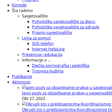
Kontakt
Šta radimo
Savjetovalište
Psihološko savjetovalište za djecu
Psihološko savjetovalište za odrasle
Pravno savjetovalište
Linija za pomoć
SOS telefon
Internet HelpLine
Prevencija i edukacija
Informacije o ...
Dječija pornografija i pedofilija
Trgovina ljudima
Publikacije
Aktivnosti
Javni poziv za objavljivanje prakse u savjetovališ
Okt 27, 2023
Okrugli sto s predstavnicima Koordinacionog tije