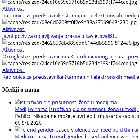
Aktivnosti
Radionica za predstavnike štampanih i elektronskih medij
Aktivnosti
Javni poziv za objavljivanje prakse u savjetovalištu
Aktivnosti
Okrugli sto s predstavnicima Koordinacionog tijela za preven
Aktivnosti
Radionica za predstavnike štampanih i elektronskih medij
Mediji o nama
Mediji o nama
Istraživanje o prisutnosti žena u medi
Pehlić: “Nikada ne možete uvrijediti muškarca kao št
06 Sri, 2026
Mediji o nama
To end gender-based violence we need b