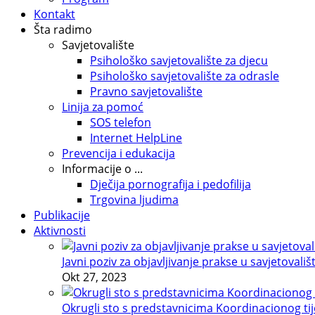
Kontakt
Šta radimo
Savjetovalište
Psihološko savjetovalište za djecu
Psihološko savjetovalište za odrasle
Pravno savjetovalište
Linija za pomoć
SOS telefon
Internet HelpLine
Prevencija i edukacija
Informacije o ...
Dječija pornografija i pedofilija
Trgovina ljudima
Publikacije
Aktivnosti
Javni poziv za objavljivanje prakse u savjetovališ
Okt 27, 2023
Okrugli sto s predstavnicima Koordinacionog tije