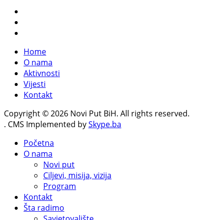
Home
O nama
Aktivnosti
Vijesti
Kontakt
Copyright © 2026 Novi Put BiH. All rights reserved.
. CMS Implemented by
Skype.ba
Početna
O nama
Novi put
Ciljevi, misija, vizija
Program
Kontakt
Šta radimo
Savjetovalište