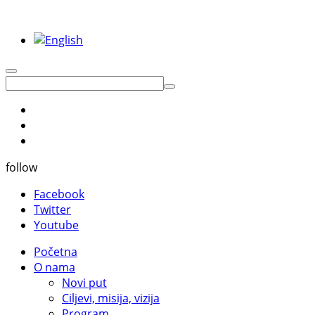
follow
Facebook
Twitter
Youtube
Početna
O nama
Novi put
Ciljevi, misija, vizija
Program