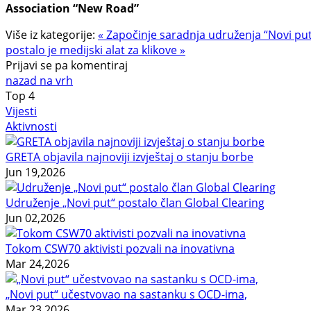
Association “New Road”
Više iz kategorije:
« Započinje saradnja udruženja “Novi put”
postalo je medijski alat za klikove »
Prijavi se pa komentiraj
nazad na vrh
Top
4
Vijesti
Aktivnosti
GRETA objavila najnoviji izvještaj o stanju borbe
Jun 19,2026
Udruženje „Novi put“ postalo član Global Clearing
Jun 02,2026
Tokom CSW70 aktivisti pozvali na inovativna
Mar 24,2026
„Novi put“ učestvovao na sastanku s OCD-ima,
Mar 23,2026