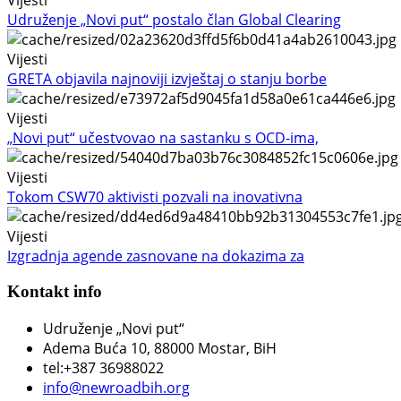
Udruženje „Novi put“ postalo član Global Clearing
Vijesti
GRETA objavila najnoviji izvještaj o stanju borbe
Vijesti
„Novi put“ učestvovao na sastanku s OCD-ima,
Vijesti
Tokom CSW70 aktivisti pozvali na inovativna
Vijesti
Izgradnja agende zasnovane na dokazima za
Kontakt info
Udruženje „Novi put“
Adema Buća 10
, 88000 Mostar, BiH
tel:+387 36988022
info@newroadbih.org