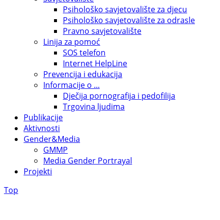
Psihološko savjetovalište za djecu
Psihološko savjetovalište za odrasle
Pravno savjetovalište
Linija za pomoć
SOS telefon
Internet HelpLine
Prevencija i edukacija
Informacije o ...
Dječija pornografija i pedofilija
Trgovina ljudima
Publikacije
Aktivnosti
Gender&Media
GMMP
Media Gender Portrayal
Projekti
Top