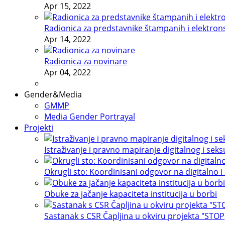
Apr 15, 2022
Radionica za predstavnike štampanih i elektron
Apr 14, 2022
Radionica za novinare
Apr 04, 2022
Gender&Media
GMMP
Media Gender Portrayal
Projekti
Istraživanje i pravno mapiranje digitalnog i sek
Okrugli sto: Koordinisani odgovor na digitalno i
Obuke za jačanje kapaciteta institucija u borbi
Sastanak s CSR Čapljina u okviru projekta "STOP