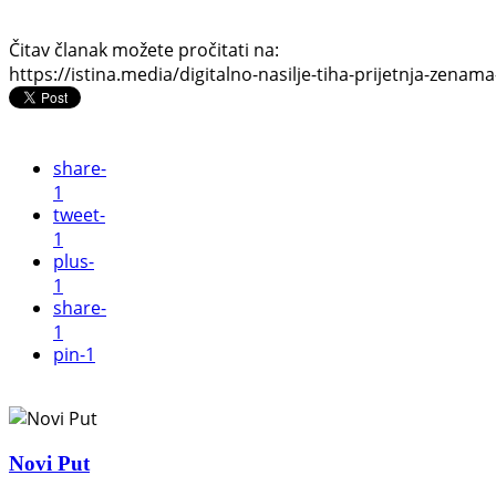
Čitav članak možete pročitati na:
https://istina.media/digitalno-nasilje-tiha-prijetnja-zenama
share
-
1
tweet
-
1
plus
-
1
share
-
1
pin
-1
Novi Put