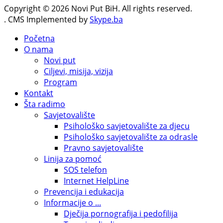
Copyright © 2026 Novi Put BiH. All rights reserved.
. CMS Implemented by
Skype.ba
Početna
O nama
Novi put
Ciljevi, misija, vizija
Program
Kontakt
Šta radimo
Savjetovalište
Psihološko savjetovalište za djecu
Psihološko savjetovalište za odrasle
Pravno savjetovalište
Linija za pomoć
SOS telefon
Internet HelpLine
Prevencija i edukacija
Informacije o ...
Dječija pornografija i pedofilija