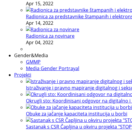
Apr 15, 2022
Radionica za predstavnike štampanih i elektron
Apr 14, 2022
Radionica za novinare
Apr 04, 2022
Gender&Media
GMMP
Media Gender Portrayal
Projekti
Istraživanje i pravno mapiranje digitalnog i sek
Okrugli sto: Koordinisani odgovor na digitalno i
Obuke za jačanje kapaciteta institucija u borbi
Sastanak s CSR Čapljina u okviru projekta "STOP