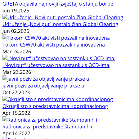
GRETA objavila najnoviji izvještaj o stanju borbe
Jun 19,2026
Udruženje „Novi put“ postalo član Global Clearing
Jun 02,2026
Tokom CSW70 aktivisti pozvali na inovativna
Mar 24,2026
„Novi put“ učestvovao na sastanku s OCD-ima,
Mar 23,2026
Javni poziv za objavljivanje prakse u
Oct 27,2023
Okrugli sto s predstavnicima Koordinacionog
Apr 15,2022
Radionica za predstavnike štampanih i
Apr 14,2022