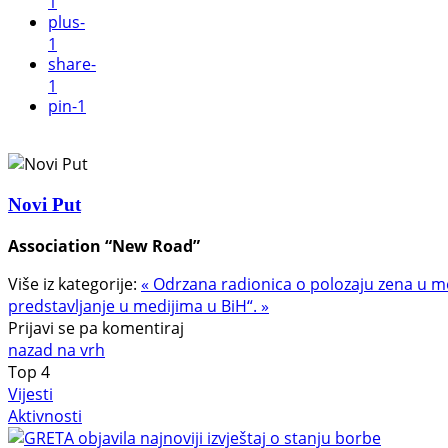
1
plus
-
1
share
-
1
pin
-1
Novi Put
Association “New Road”
Više iz kategorije:
« Odrzana radionica o polozaju zena u 
predstavljanje u medijima u BiH“. »
Prijavi se pa komentiraj
nazad na vrh
Top
4
Vijesti
Aktivnosti