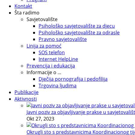
Kontakt
Šta radimo
Savjetovalište
Psihološko savjetovalište za djecu
Psihološko savjetovalište za odrasle
Pravno savjetovalište
Linija za pomoć
SOS telefon
Internet HelpLine
Prevencija i edukacija
Informacije o ...
Dječija pornografija i pedofilija
Trgovina ljudima
Publikacije
Aktivnosti
Javni poziv za objavljivanje prakse u savjetovališ
Okt 27, 2023
Okrugli sto s predstavnicima Koordinacionog tije