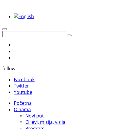
follow
Facebook
Twitter
Youtube
Početna
O nama
Novi put
Ciljevi, misija, vizija
Program