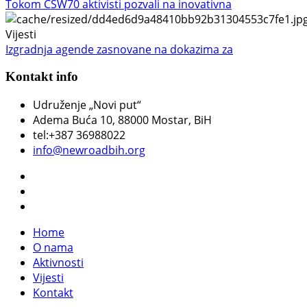
Tokom CSW70 aktivisti pozvali na inovativna
Vijesti
Izgradnja agende zasnovane na dokazima za
Kontakt info
Udruženje „Novi put“
Adema Buća 10
, 88000 Mostar, BiH
tel:+387 36988022
info@newroadbih.org
Home
O nama
Aktivnosti
Vijesti
Kontakt