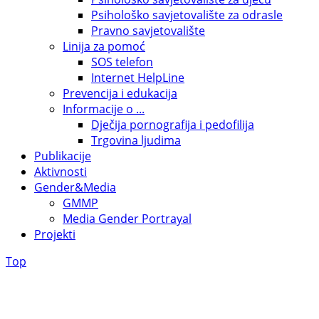
Psihološko savjetovalište za odrasle
Pravno savjetovalište
Linija za pomoć
SOS telefon
Internet HelpLine
Prevencija i edukacija
Informacije o ...
Dječija pornografija i pedofilija
Trgovina ljudima
Publikacije
Aktivnosti
Gender&Media
GMMP
Media Gender Portrayal
Projekti
Top