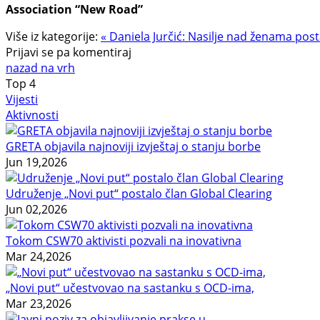
Association “New Road”
Više iz kategorije:
« Daniela Jurčić: Nasilje nad ženama posta
Prijavi se pa komentiraj
nazad na vrh
Top
4
Vijesti
Aktivnosti
GRETA objavila najnoviji izvještaj o stanju borbe
Jun 19,2026
Udruženje „Novi put“ postalo član Global Clearing
Jun 02,2026
Tokom CSW70 aktivisti pozvali na inovativna
Mar 24,2026
„Novi put“ učestvovao na sastanku s OCD-ima,
Mar 23,2026