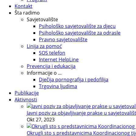
Kontakt
Šta radimo
Savjetovalište
Psihološko savjetovalište za djecu
Psihološko savjetovalište za odrasle
Pravno savjetovalište
Linija za pomoć
SOS telefon
Internet HelpLine
Prevencija i edukacija
Informacije o ...
Dječija pornografija i pedofilija
Trgovina ljudima
Publikacije
Aktivnosti
Javni poziv za objavljivanje prakse u savjetovališ
Okt 27, 2023
Okrugli sto s predstavnicima Koordinacionog tije