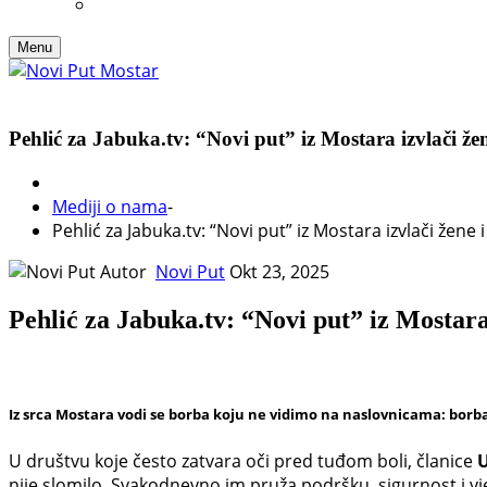
Menu
Pehlić za Jabuka.tv: “Novi put” iz Mostara izvlači žen
Mediji o nama
-
Pehlić za Jabuka.tv: “Novi put” iz Mostara izvlači žene 
Autor
Novi Put
Okt 23, 2025
Pehlić za Jabuka.tv: “Novi put” iz Mostara 
Iz srca Mostara vodi se borba koju ne vidimo na naslovnicama: borba
U društvu koje često zatvara oči pred tuđom boli, članice
U
nije slomilo. Svakodnevno im pruža podršku, sigurnost i v