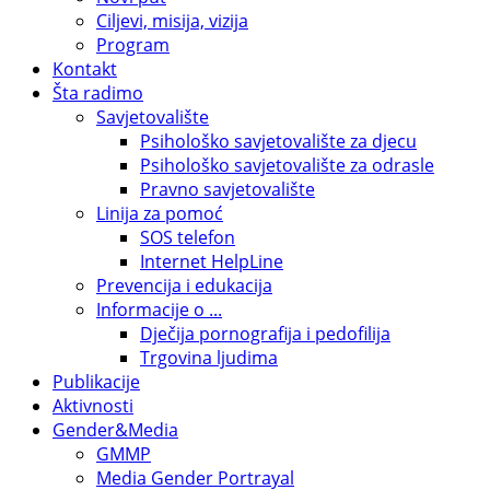
Ciljevi, misija, vizija
Program
Kontakt
Šta radimo
Savjetovalište
Psihološko savjetovalište za djecu
Psihološko savjetovalište za odrasle
Pravno savjetovalište
Linija za pomoć
SOS telefon
Internet HelpLine
Prevencija i edukacija
Informacije o ...
Dječija pornografija i pedofilija
Trgovina ljudima
Publikacije
Aktivnosti
Gender&Media
GMMP
Media Gender Portrayal