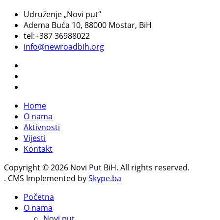
Udruženje „Novi put“
Adema Buća 10
, 88000 Mostar, BiH
tel:+387 36988022
info@newroadbih.org
Home
O nama
Aktivnosti
Vijesti
Kontakt
Copyright © 2026 Novi Put BiH. All rights reserved.
. CMS Implemented by
Skype.ba
Početna
O nama
Novi put