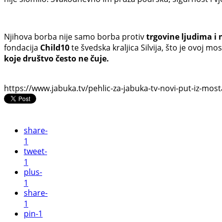
Njihova borba nije samo borba protiv
trgovine ljudima i 
fondacija
Child10
te švedska kraljica Silvija, što je ovoj 
koje društvo često ne čuje.
https://www.jabuka.tv/pehlic-za-jabuka-tv-novi-put-iz-mosta
share
-
1
tweet
-
1
plus
-
1
share
-
1
pin
-1