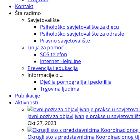
Kontakt
Šta radimo
Savjetovalište
Psihološko savjetovalište za djecu
Psihološko savjetovalište za odrasle
Pravno savjetovalište
Linija za pomoć
SOS telefon
Internet HelpLine
Prevencija i edukacija
Informacije o ...
Dječija pornografija i pedofilija
Trgovina ljudima
Publikacije
Aktivnosti
Javni poziv za objavljivanje prakse u savjetovališ
Okt 27, 2023
Okrugli sto s predstavnicima Koordinacionog tije