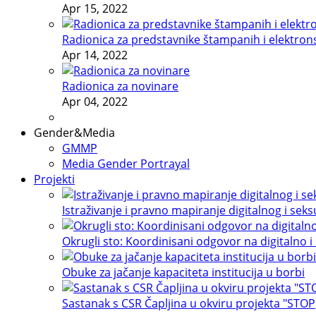
Apr 15, 2022
Radionica za predstavnike štampanih i elektron
Apr 14, 2022
Radionica za novinare
Apr 04, 2022
Gender&Media
GMMP
Media Gender Portrayal
Projekti
Istraživanje i pravno mapiranje digitalnog i sek
Okrugli sto: Koordinisani odgovor na digitalno i
Obuke za jačanje kapaciteta institucija u borbi
Sastanak s CSR Čapljina u okviru projekta "STOP