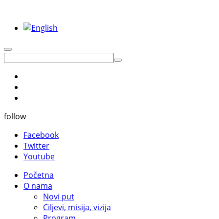
follow
Facebook
Twitter
Youtube
Početna
O nama
Novi put
Ciljevi, misija, vizija
Program