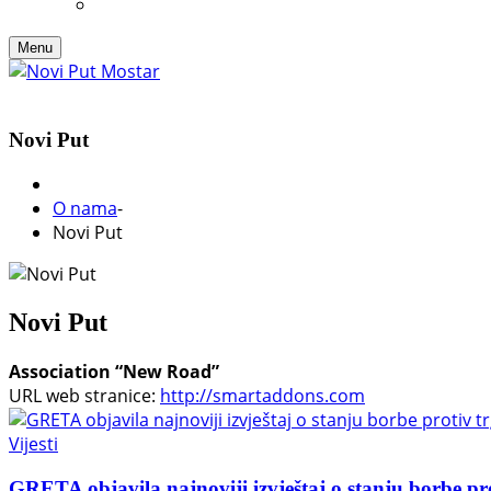
Menu
Novi Put
O nama
-
Novi Put
Novi Put
Association “New Road”
URL web stranice:
http://smartaddons.com
Vijesti
GRETA objavila najnoviji izvještaj o stanju borbe pr