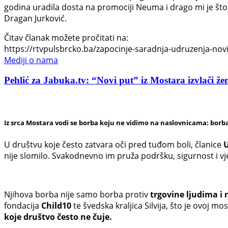
godina uradila dosta na promociji Neuma i drago mi je što 
Dragan Jurković.
Čitav članak možete pročitati na:
https://rtvpulsbrcko.ba/zapocinje-saradnja-udruzenja-novi-
Mediji o nama
Pehlić za Jabuka.tv: “Novi put” iz Mostara izvlači žen
Iz srca Mostara vodi se borba koju ne vidimo na naslovnicama: borba
U društvu koje često zatvara oči pred tuđom boli, članice
U
nije slomilo. Svakodnevno im pruža podršku, sigurnost i v
Njihova borba nije samo borba protiv
trgovine ljudima i 
fondacija
Child10
te švedska kraljica Silvija, što je ovoj 
koje društvo često ne čuje.