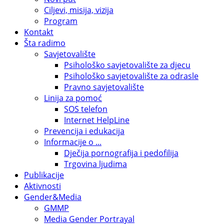
Ciljevi, misija, vizija
Program
Kontakt
Šta radimo
Savjetovalište
Psihološko savjetovalište za djecu
Psihološko savjetovalište za odrasle
Pravno savjetovalište
Linija za pomoć
SOS telefon
Internet HelpLine
Prevencija i edukacija
Informacije o ...
Dječija pornografija i pedofilija
Trgovina ljudima
Publikacije
Aktivnosti
Gender&Media
GMMP
Media Gender Portrayal