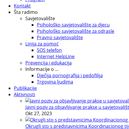
Kontakt
Šta radimo
Savjetovalište
Psihološko savjetovalište za djecu
Psihološko savjetovalište za odrasle
Pravno savjetovalište
Linija za pomoć
SOS telefon
Internet HelpLine
Prevencija i edukacija
Informacije o ...
Dječija pornografija i pedofilija
Trgovina ljudima
Publikacije
Aktivnosti
Javni poziv za objavljivanje prakse u savjetovališ
Okt 27, 2023
Okrugli sto s predstavnicima Koordinacionog tije