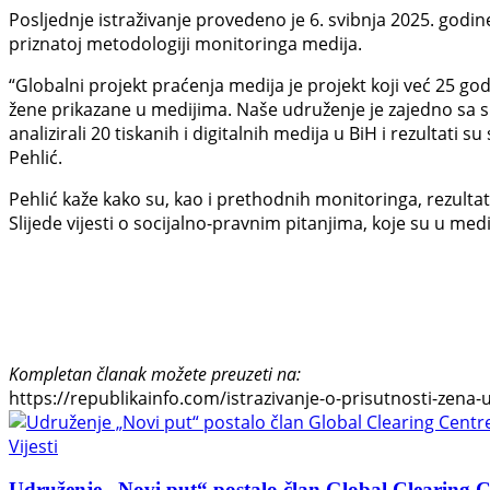
Posljednje istraživanje provedeno je 6. svibnja 2025. godin
priznatoj metodologiji monitoringa medija.
“Globalni projekt praćenja medija je projekt koji već 25 go
žene prikazane u medijima. Naše udruženje je zajedno sa sk
analizirali 20 tiskanih i digitalnih medija u BiH i rezultati
Pehlić.
Pehlić kaže kako su, kao i prethodnih monitoringa, rezultati
Slijede vijesti o socijalno-pravnim pitanjima, koje su u medi
Kompletan članak možete preuzeti na:
https://republikainfo.com/istrazivanje-o-prisutnosti-zena
Vijesti
Udruženje „Novi put“ postalo član Global Clearing Ce