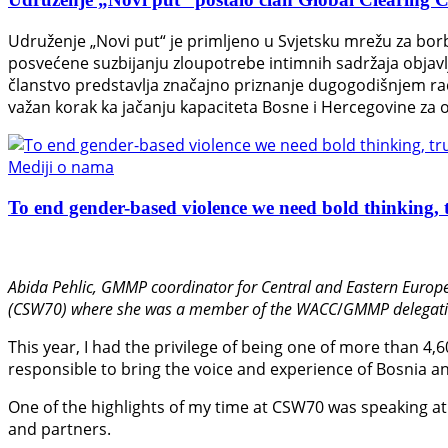
Udruženje „Novi put“ je primljeno u Svjetsku mrežu za bor
posvećene suzbijanju zloupotrebe intimnih sadržaja objavl
članstvo predstavlja značajno priznanje dugogodišnjem radu
važan korak ka jačanju kapaciteta Bosne i Hercegovine za o
Mediji o nama
To end gender-based violence we need bold thinking, t
Abida Pehlic,
GMMP coordinator for Central and Eastern Europe
(CSW70) where she was a member of the WACC
/
GMMP delegati
This year, I had the privilege of being one of more than 4,
responsible to bring the voice and experience of Bosnia an
One of the highlights of my time at CSW70 was speaking at 
and partners.