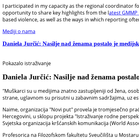
I participated in my capacity as the regional coordinator 
opportunity to share key highlights from the l
atest GMMP 
based violence, as well as the ways in which reporting oft
Mediji o nama
Daniela Jurčić: Nasilje nad ženama postalo je medijski
Pokazalo istraživanje
Daniela Jurčić: Nasilje nad ženama postalo
"Muškarci su u medijima znatno zastupljeniji od žena, osob
strane, uglavnom su prisutni u zabavnim sadržajima, uz estet
Naime, organizacija "Novi put" provela je tromjesečno prać
Hercegovini, u sklopu projekta "Istraživanje rodne perspek
Svjetska organizacija kršćanskih komunikacija (World Asso
Profesorica na Filozofskom fakultetu Sveučilišta u Mostaru D