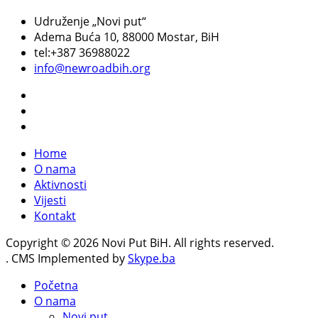
Udruženje „Novi put“
Adema Buća 10
, 88000 Mostar, BiH
tel:+387 36988022
info@newroadbih.org
Home
O nama
Aktivnosti
Vijesti
Kontakt
Copyright © 2026 Novi Put BiH. All rights reserved.
. CMS Implemented by
Skype.ba
Početna
O nama
Novi put