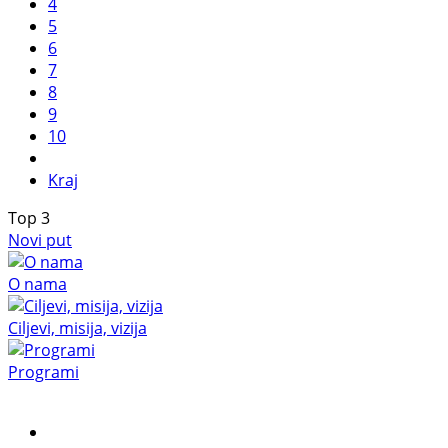
4
5
6
7
8
9
10
Kraj
Top
3
Novi put
O nama
Ciljevi, misija, vizija
Programi