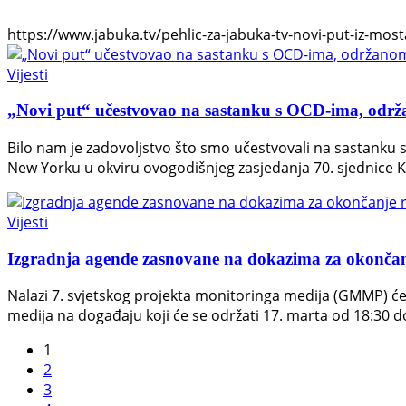
https://www.jabuka.tv/pehlic-za-jabuka-tv-novi-put-iz-mosta
Vijesti
„Novi put“ učestvovao na sastanku s OCD-ima, o
Bilo nam je zadovoljstvo što smo učestvovali na sastank
New Yorku u okviru ovogodišnjeg zasjedanja 70. sjednice K
Vijesti
Izgradnja agende zasnovane na dokazima za okončan
Nalazi 7. svjetskog projekta monitoringa medija (GMMP) će 
medija na događaju koji će se održati 17. marta od 18:30 d
1
2
3