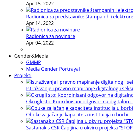
Apr 15, 2022
Radionica za predstavnike štampanih i elektron
Apr 14, 2022
Radionica za novinare
Apr 04, 2022
Gender&Media
GMMP
Media Gender Portrayal
Projekti
Istraživanje i pravno mapiranje digitalnog i sek
Okrugli sto: Koordinisani odgovor na digitalno i
Obuke za jačanje kapaciteta institucija u borbi
Sastanak s CSR Čapljina u okviru projekta "STOP