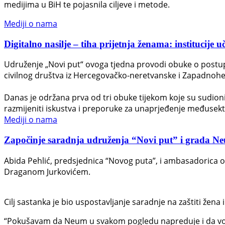
medijima u BiH te pojasnila ciljeve i metode.
Mediji o nama
Digitalno nasilje – tiha prijetnja ženama: institucije u
Udruženje „Novi put“ ovoga tjedna provodi obuke o postupan
civilnog društva iz Hercegovačko-neretvanske i Zapadnohe
Danas je održana prva od tri obuke tijekom koje su sudionici 
razmijeniti iskustva i preporuke za unaprjeđenje međusek
Mediji o nama
Započinje saradnja udruženja “Novi put” i grada Neuma
Abida Pehlić, predsjednica “Novog puta”, i ambasadorica 
Draganom Jurkovićem.
Cilj sastanka je bio uspostavljanje saradnje na zaštiti žena i
“Pokušavam da Neum u svakom pogledu napreduje i da vodi