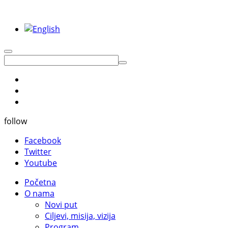
follow
Facebook
Twitter
Youtube
Početna
O nama
Novi put
Ciljevi, misija, vizija
Program