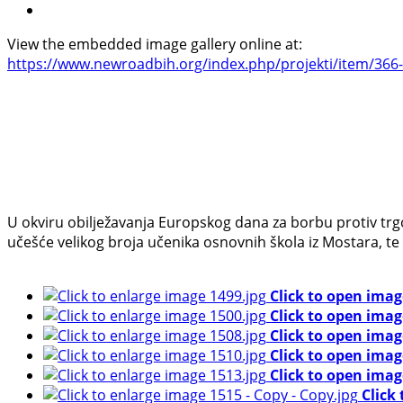
View the embedded image gallery online at:
https://www.newroadbih.org/index.php/projekti/item/366-
U okviru obilježavanja Europskog dana za borbu protiv trg
učešće velikog broja učenika osnovnih škola iz Mostara, te
Click to open imag
Click to open imag
Click to open imag
Click to open imag
Click to open imag
Click