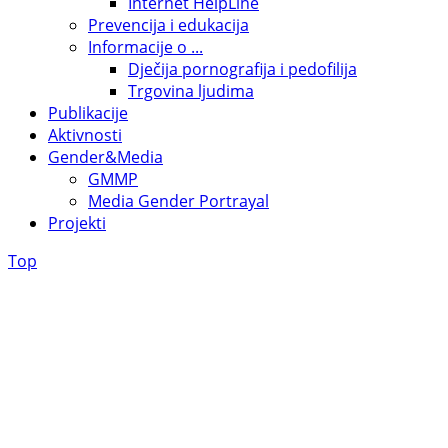
Internet HelpLine
Prevencija i edukacija
Informacije o ...
Dječija pornografija i pedofilija
Trgovina ljudima
Publikacije
Aktivnosti
Gender&Media
GMMP
Media Gender Portrayal
Projekti
Top