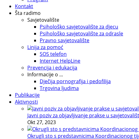
Kontakt
Šta radimo
Savjetovalište
Psihološko savjetovalište za djecu
Psihološko savjetovalište za odrasle
Pravno savjetovalište
Linija za pomoć
SOS telefon
Internet HelpLine
Prevencija i edukacija
Informacije o ...
Dječija pornografija i pedofilija
Trgovina ljudima
Publikacije
Aktivnosti
Javni poziv za objavljivanje prakse u savjetovališ
Okt 27, 2023
Okrugli sto s predstavnicima Koordinacionog tije