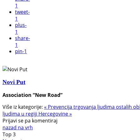
1
tweet
-
1
plus
-
1
share
-
1
pin
-1
Novi Put
Association “New Road”
Više iz kategorije:
« Prevencija trgovanja ljudima ostalih ob
ljudima u regiji Hercegovine »
Prijavi se pa komentiraj
nazad na vrh
Top
3