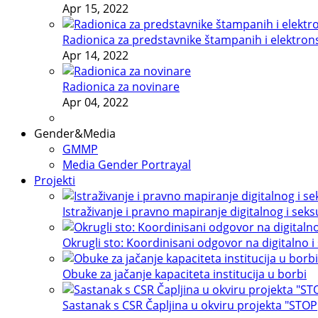
Apr 15, 2022
Radionica za predstavnike štampanih i elektron
Apr 14, 2022
Radionica za novinare
Apr 04, 2022
Gender&Media
GMMP
Media Gender Portrayal
Projekti
Istraživanje i pravno mapiranje digitalnog i sek
Okrugli sto: Koordinisani odgovor na digitalno i
Obuke za jačanje kapaciteta institucija u borbi
Sastanak s CSR Čapljina u okviru projekta "STOP