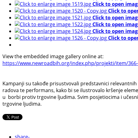
Click to open imag
Click to ope
Click to open imag
Click to open imag
Click to open imag
Click to ope
View the embedded image gallery online at:
https://www.newroadbih.org/index.php/projekti/item/366-
Kampanji su takođe prisustvovali predstavnici relevantnih i
radova te performans, kako bi se ilustrovalo kršenje eleme
u borbi protiv trgovine ljudima. Svim posjetiocima i učesnic
trgovine ljudima.
share
-