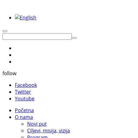
follow
Facebook
Twitter
Youtube
Početna
O nama
Novi put
Ciljevi, misija, vizija
Program