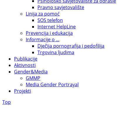
Psihološko savjetovalište za odrasle
Pravno savjetovalište
Linija za pomoć
SOS telefon
Internet HelpLine
Prevencija i edukacija
Informacije o ...
Dječija pornografija i pedofilija
Trgovina ljudima
Publikacije
Aktivnosti
Gender&Media
GMMP
Media Gender Portrayal
Projekti
Top