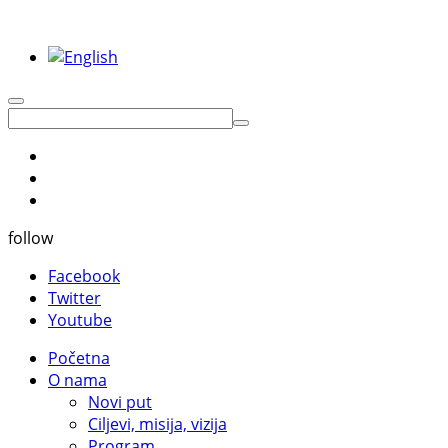
follow
Facebook
Twitter
Youtube
Početna
O nama
Novi put
Ciljevi, misija, vizija
Program