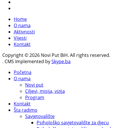
Home
O nama
Aktivnosti
Vijesti
Kontakt
Copyright © 2026 Novi Put BiH. All rights reserved.
. CMS Implemented by
Skype.ba
Početna
O nama
Novi put
Ciljevi, misija, vizija
Program
Kontakt
Šta radimo
Savjetovalište
Psihološko savjetovalište za djecu