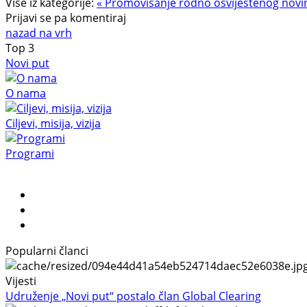
Više iz kategorije:
« Promovisanje rodno osviještenog novi
Prijavi se pa komentiraj
nazad na vrh
Top
3
Novi put
O nama
Ciljevi, misija, vizija
Programi
Popularni članci
Vijesti
Udruženje „Novi put“ postalo član Global Clearing