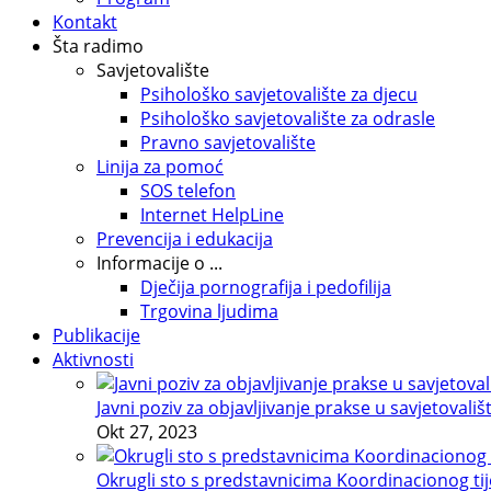
Kontakt
Šta radimo
Savjetovalište
Psihološko savjetovalište za djecu
Psihološko savjetovalište za odrasle
Pravno savjetovalište
Linija za pomoć
SOS telefon
Internet HelpLine
Prevencija i edukacija
Informacije o ...
Dječija pornografija i pedofilija
Trgovina ljudima
Publikacije
Aktivnosti
Javni poziv za objavljivanje prakse u savjetovališ
Okt 27, 2023
Okrugli sto s predstavnicima Koordinacionog tije