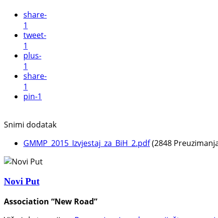
share
-
1
tweet
-
1
plus
-
1
share
-
1
pin
-1
Snimi dodatak
GMMP_2015_Izvjestaj_za_BiH_2.pdf
(2848 Preuzimanja
Novi Put
Association “New Road”