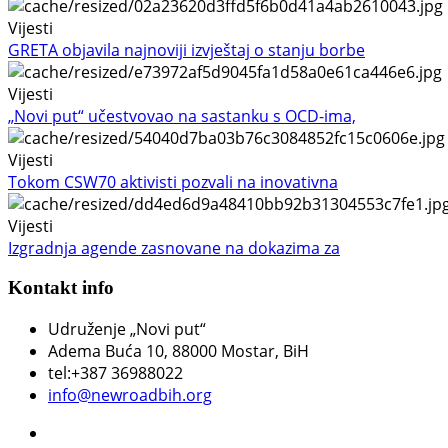
Vijesti
GRETA objavila najnoviji izvještaj o stanju borbe
Vijesti
„Novi put“ učestvovao na sastanku s OCD-ima,
Vijesti
Tokom CSW70 aktivisti pozvali na inovativna
Vijesti
Izgradnja agende zasnovane na dokazima za
Kontakt info
Udruženje „Novi put“
Adema Buća 10
, 88000 Mostar, BiH
tel:+387 36988022
info@newroadbih.org