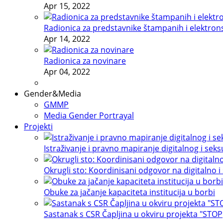
Apr 15, 2022
Radionica za predstavnike štampanih i elektron
Apr 14, 2022
Radionica za novinare
Apr 04, 2022
Gender&Media
GMMP
Media Gender Portrayal
Projekti
Istraživanje i pravno mapiranje digitalnog i sek
Okrugli sto: Koordinisani odgovor na digitalno i
Obuke za jačanje kapaciteta institucija u borbi
Sastanak s CSR Čapljina u okviru projekta "STOP