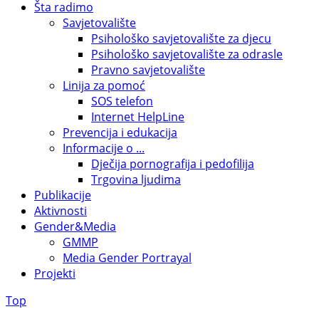
Šta radimo
Savjetovalište
Psihološko savjetovalište za djecu
Psihološko savjetovalište za odrasle
Pravno savjetovalište
Linija za pomoć
SOS telefon
Internet HelpLine
Prevencija i edukacija
Informacije o ...
Dječija pornografija i pedofilija
Trgovina ljudima
Publikacije
Aktivnosti
Gender&Media
GMMP
Media Gender Portrayal
Projekti
Top