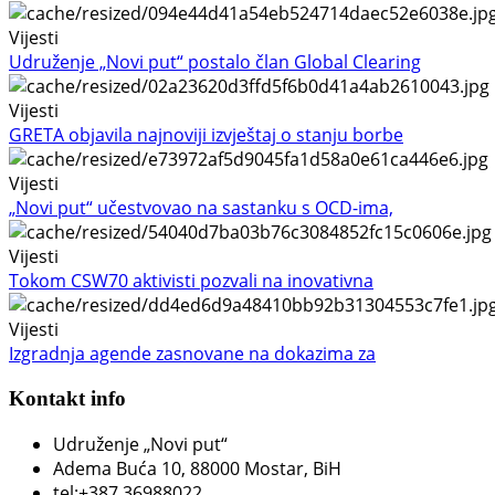
Vijesti
Udruženje „Novi put“ postalo član Global Clearing
Vijesti
GRETA objavila najnoviji izvještaj o stanju borbe
Vijesti
„Novi put“ učestvovao na sastanku s OCD-ima,
Vijesti
Tokom CSW70 aktivisti pozvali na inovativna
Vijesti
Izgradnja agende zasnovane na dokazima za
Kontakt info
Udruženje „Novi put“
Adema Buća 10
, 88000 Mostar, BiH
tel:+387 36988022