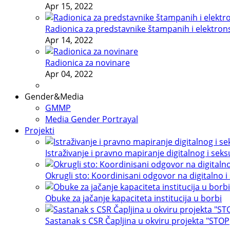
Apr 15, 2022
Radionica za predstavnike štampanih i elektron
Apr 14, 2022
Radionica za novinare
Apr 04, 2022
Gender&Media
GMMP
Media Gender Portrayal
Projekti
Istraživanje i pravno mapiranje digitalnog i sek
Okrugli sto: Koordinisani odgovor na digitalno i
Obuke za jačanje kapaciteta institucija u borbi
Sastanak s CSR Čapljina u okviru projekta "STOP