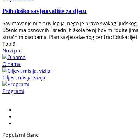
Psihološko savjetovalište za djecu
Savjetovanje nije privilegija, nego je pravo svakog ljudsk
učenicima osnovnih i srednjih škola te njihovim roditeljima.
stručnim osobama. Plan savjetodavnog centra: Edukacije i 
Top
3
Novi put
O nama
Ciljevi, misija, vizija
Programi
Popularni članci