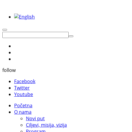
follow
Facebook
Twitter
Youtube
Početna
O nama
Novi put
Ciljevi, misija, vizija
Program