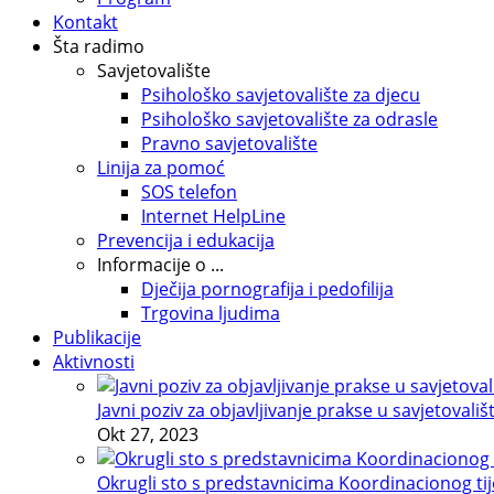
Kontakt
Šta radimo
Savjetovalište
Psihološko savjetovalište za djecu
Psihološko savjetovalište za odrasle
Pravno savjetovalište
Linija za pomoć
SOS telefon
Internet HelpLine
Prevencija i edukacija
Informacije o ...
Dječija pornografija i pedofilija
Trgovina ljudima
Publikacije
Aktivnosti
Javni poziv za objavljivanje prakse u savjetovališ
Okt 27, 2023
Okrugli sto s predstavnicima Koordinacionog tije