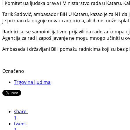
i Komitet ua ljudska prava i Ministarstvo rada u Kataru. K
Tarik Sadović, ambasador BiH U Kataru, kazao je za N1 da 
je priznao da duguje novac radnicima, ali ih ne može isplatit
Radnici su se samoinicijativno prijavili da rade za kompani
Agencija za rad i zapošljavanje ne mogu mnogo učiniti u o
Ambasada i državljani BiH pomažu radnicima koji su bez pl
Označeno
Trgovina ljudima
,
share
-
1
tweet
-