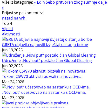
Više iz kategorije:
« Edin Šebo pritvoren zbog sumnje da j
»
Prijavi se pa komentiraj
nazad na vrh
Top
4
Vijesti
Aktivnosti
GRETA objavila najnoviji izvještaj o stanju borbe
Jun 19,2026
Udruženje „Novi put“ postalo član Global Clearing
Jun 02,2026
Tokom CSW70 aktivisti pozvali na inovativna
Mar 24,2026
„Novi put“ učestvovao na sastanku s OCD-ima,
Mar 23,2026