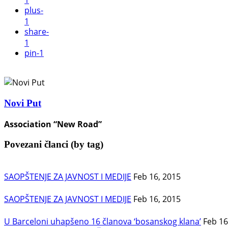
1
plus
-
1
share
-
1
pin
-1
Novi Put
Association “New Road”
Povezani članci (by tag)
SAOPŠTENJE ZA JAVNOST I MEDIJE
Feb 16, 2015
SAOPŠTENJE ZA JAVNOST I MEDIJE
Feb 16, 2015
U Barceloni uhapšeno 16 članova ‘bosanskog klana’
Feb 16