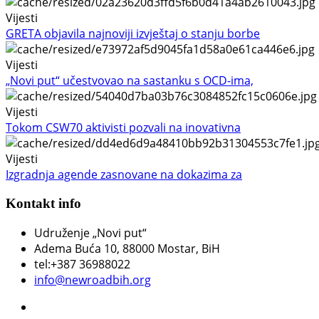
Vijesti
GRETA objavila najnoviji izvještaj o stanju borbe
Vijesti
„Novi put“ učestvovao na sastanku s OCD-ima,
Vijesti
Tokom CSW70 aktivisti pozvali na inovativna
Vijesti
Izgradnja agende zasnovane na dokazima za
Kontakt info
Udruženje „Novi put“
Adema Buća 10
, 88000 Mostar, BiH
tel:+387 36988022
info@newroadbih.org