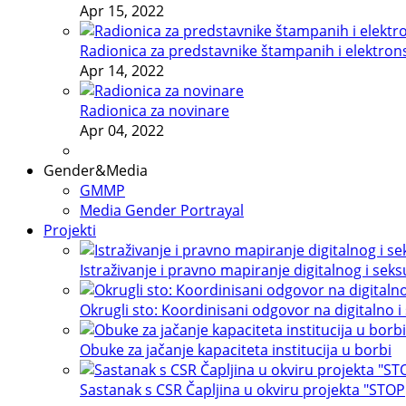
Apr 15, 2022
Radionica za predstavnike štampanih i elektron
Apr 14, 2022
Radionica za novinare
Apr 04, 2022
Gender&Media
GMMP
Media Gender Portrayal
Projekti
Istraživanje i pravno mapiranje digitalnog i sek
Okrugli sto: Koordinisani odgovor na digitalno i
Obuke za jačanje kapaciteta institucija u borbi
Sastanak s CSR Čapljina u okviru projekta "STOP