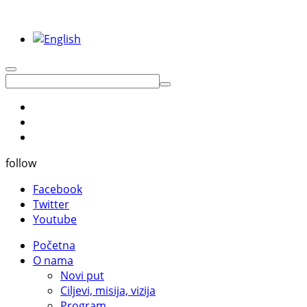
follow
Facebook
Twitter
Youtube
Početna
O nama
Novi put
Ciljevi, misija, vizija
Program