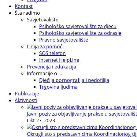
Kontakt
Šta radimo
Savjetovalište
Psihološko savjetovalište za djecu
Psihološko savjetovalište za odrasle
Pravno savjetovalište
Linija za pomoć
SOS telefon
Internet HelpLine
Prevencija i edukacija
Informacije o ...
Dječija pornografija i pedofilija
Trgovina ljudima
Publikacije
Aktivnosti
Javni poziv za objavljivanje prakse u savjetovališ
Okt 27, 2023
Okrugli sto s predstavnicima Koordinacionog tije