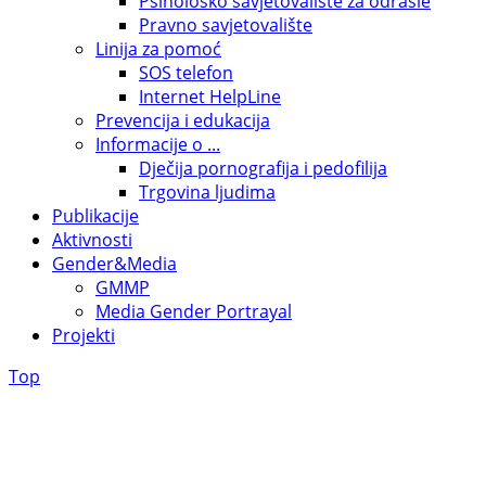
Psihološko savjetovalište za odrasle
Pravno savjetovalište
Linija za pomoć
SOS telefon
Internet HelpLine
Prevencija i edukacija
Informacije o ...
Dječija pornografija i pedofilija
Trgovina ljudima
Publikacije
Aktivnosti
Gender&Media
GMMP
Media Gender Portrayal
Projekti
Top