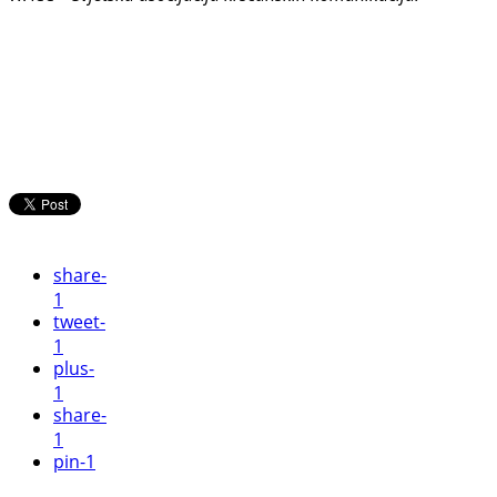
share
-
1
tweet
-
1
plus
-
1
share
-
1
pin
-1