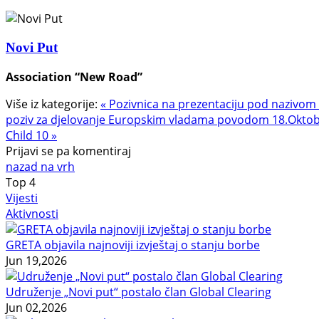
Novi Put
Association “New Road”
Više iz kategorije:
« Pozivnica na prezentaciju pod nazivom 
poziv za djelovanje Europskim vladama povodom 18.Oktobr
Child 10 »
Prijavi se pa komentiraj
nazad na vrh
Top
4
Vijesti
Aktivnosti
GRETA objavila najnoviji izvještaj o stanju borbe
Jun 19,2026
Udruženje „Novi put“ postalo član Global Clearing
Jun 02,2026