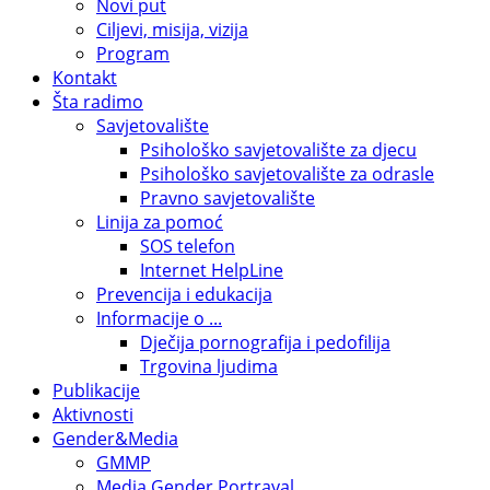
Novi put
Ciljevi, misija, vizija
Program
Kontakt
Šta radimo
Savjetovalište
Psihološko savjetovalište za djecu
Psihološko savjetovalište za odrasle
Pravno savjetovalište
Linija za pomoć
SOS telefon
Internet HelpLine
Prevencija i edukacija
Informacije o ...
Dječija pornografija i pedofilija
Trgovina ljudima
Publikacije
Aktivnosti
Gender&Media
GMMP
Media Gender Portrayal