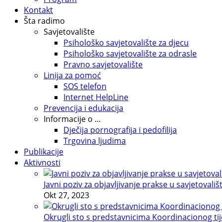
Kontakt
Šta radimo
Savjetovalište
Psihološko savjetovalište za djecu
Psihološko savjetovalište za odrasle
Pravno savjetovalište
Linija za pomoć
SOS telefon
Internet HelpLine
Prevencija i edukacija
Informacije o ...
Dječija pornografija i pedofilija
Trgovina ljudima
Publikacije
Aktivnosti
Javni poziv za objavljivanje prakse u savjetovališ
Okt 27, 2023
Okrugli sto s predstavnicima Koordinacionog tije