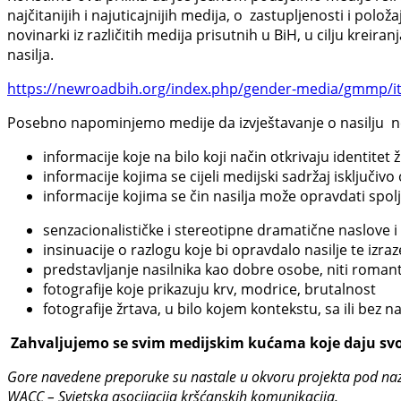
najčitanijih i najuticajnijih medija, o zastupljenosti i pol
novinarki iz različitih medija prisutnih u BiH, u cilju krei
nasilja.
https://newroadbih.org/index.php/gender-media/gmmp/ite
Posebno napominjemo medije da izvještavanje o nasilju ne
informacije koje na bilo koji način otkrivaju identitet ž
informacije kojima se cijeli medijski sadržaj isključivo
informacije kojima se čin nasilja može opravdati spolj
senzacionalističke i stereotipne dramatične naslove i p
insinuacije o razlogu koje bi opravdalo nasilje te izra
predstavljanje nasilnika kao dobre osobe, niti romanti
fotografije koje prikazuju krv, modrice, brutalnost
fotografije žrtava, u bilo kojem kontekstu, sa ili bez na
Zahvaljujemo se svim medijskim kućama koje daju svoj d
Gore navedene preporuke su nastale u okvoru projekta pod naz
WACC – Svjetska asocijacija kršćanskih komunikacija.