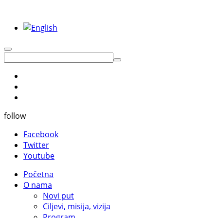
follow
Facebook
Twitter
Youtube
Početna
O nama
Novi put
Ciljevi, misija, vizija
Program