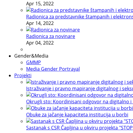
Apr 15, 2022
Radionica za predstavnike štampanih i elektron
Apr 14, 2022
Radionica za novinare
Apr 04, 2022
Gender&Media
GMMP
Media Gender Portrayal
Projekti
Istraživanje i pravno mapiranje digitalnog i sek
Okrugli sto: Koordinisani odgovor na digitalno i
Obuke za jačanje kapaciteta institucija u borbi
Sastanak s CSR Čapljina u okviru projekta "STOP