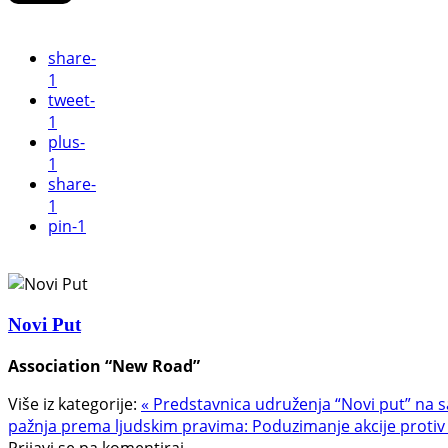
share
-
1
tweet
-
1
plus
-
1
share
-
1
pin
-1
Novi Put
Association “New Road”
Više iz kategorije:
« Predstavnica udruženja “Novi put” na 
pažnja prema ljudskim pravima: Poduzimanje akcije protiv 
Prijavi se pa komentiraj