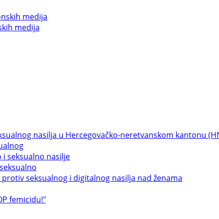
skih medija
sualnog
 seksualno