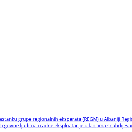
sastanku grupe regionalnih eksperata (REGM) u Albaniji
Regi
trgovine ljudima i radne eksploatacije u lancima snabdijeva