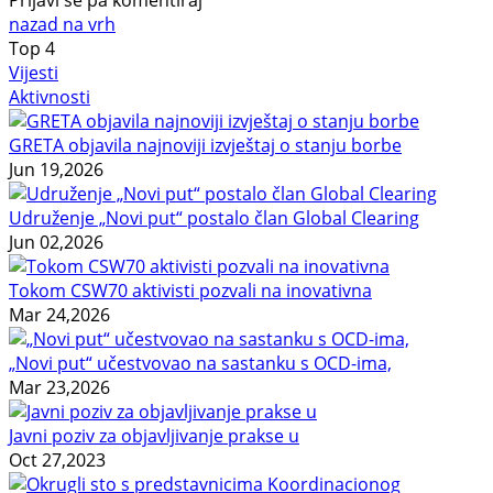
nazad na vrh
Top
4
Vijesti
Aktivnosti
GRETA objavila najnoviji izvještaj o stanju borbe
Jun 19,2026
Udruženje „Novi put“ postalo član Global Clearing
Jun 02,2026
Tokom CSW70 aktivisti pozvali na inovativna
Mar 24,2026
„Novi put“ učestvovao na sastanku s OCD-ima,
Mar 23,2026
Javni poziv za objavljivanje prakse u
Oct 27,2023