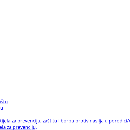
tu
la za prevenciju,