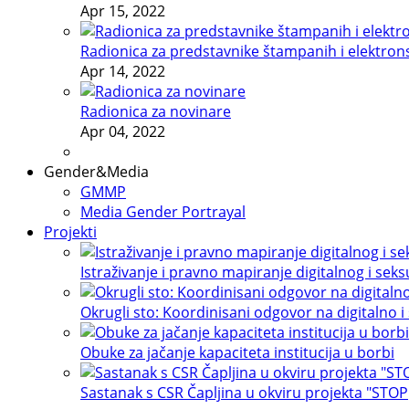
Apr 15, 2022
Radionica za predstavnike štampanih i elektron
Apr 14, 2022
Radionica za novinare
Apr 04, 2022
Gender&Media
GMMP
Media Gender Portrayal
Projekti
Istraživanje i pravno mapiranje digitalnog i sek
Okrugli sto: Koordinisani odgovor na digitalno i
Obuke za jačanje kapaciteta institucija u borbi
Sastanak s CSR Čapljina u okviru projekta "STOP