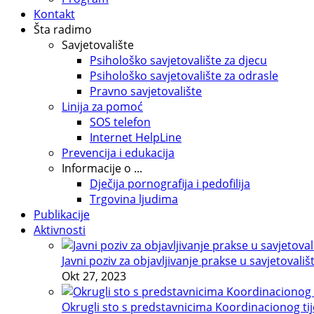
Kontakt
Šta radimo
Savjetovalište
Psihološko savjetovalište za djecu
Psihološko savjetovalište za odrasle
Pravno savjetovalište
Linija za pomoć
SOS telefon
Internet HelpLine
Prevencija i edukacija
Informacije o ...
Dječija pornografija i pedofilija
Trgovina ljudima
Publikacije
Aktivnosti
Javni poziv za objavljivanje prakse u savjetovališ
Okt 27, 2023
Okrugli sto s predstavnicima Koordinacionog tije