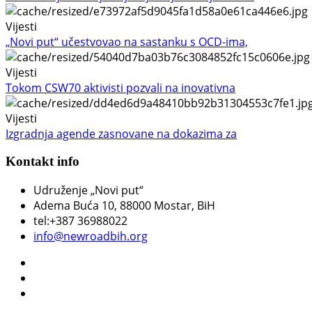
Vijesti
„Novi put“ učestvovao na sastanku s OCD-ima,
Vijesti
Tokom CSW70 aktivisti pozvali na inovativna
Vijesti
Izgradnja agende zasnovane na dokazima za
Kontakt info
Udruženje „Novi put“
Adema Buća 10
, 88000 Mostar, BiH
tel:+387 36988022
info@newroadbih.org