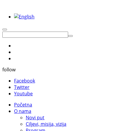
follow
Facebook
Twitter
Youtube
Početna
O nama
Novi put
Ciljevi, misija, vizija
Program