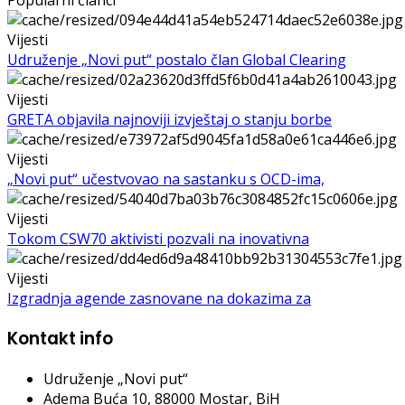
Popularni članci
Vijesti
Udruženje „Novi put“ postalo član Global Clearing
Vijesti
GRETA objavila najnoviji izvještaj o stanju borbe
Vijesti
„Novi put“ učestvovao na sastanku s OCD-ima,
Vijesti
Tokom CSW70 aktivisti pozvali na inovativna
Vijesti
Izgradnja agende zasnovane na dokazima za
Kontakt info
Udruženje „Novi put“
Adema Buća 10
, 88000 Mostar, BiH