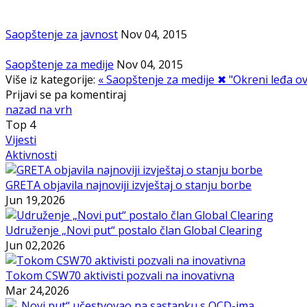
Saopštenje za javnost
Nov 04, 2015
Saopštenje za medije
Nov 04, 2015
Više iz kategorije:
« Saopštenje za medije
✖ "Okreni leđa ov
Prijavi se pa komentiraj
nazad na vrh
Top
4
Vijesti
Aktivnosti
GRETA objavila najnoviji izvještaj o stanju borbe
Jun 19,2026
Udruženje „Novi put“ postalo član Global Clearing
Jun 02,2026
Tokom CSW70 aktivisti pozvali na inovativna
Mar 24,2026