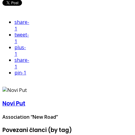
share
-
1
tweet
-
1
plus
-
1
share
-
1
pin
-1
Novi Put
Association “New Road”
Povezani članci (by tag)