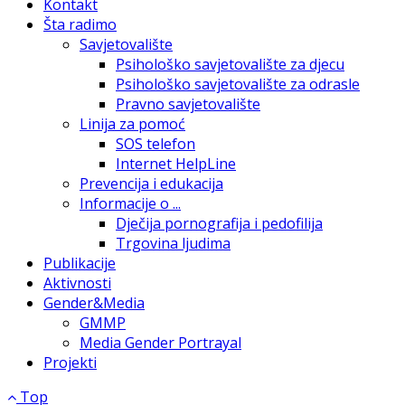
Kontakt
Šta radimo
Savjetovalište
Psihološko savjetovalište za djecu
Psihološko savjetovalište za odrasle
Pravno savjetovalište
Linija za pomoć
SOS telefon
Internet HelpLine
Prevencija i edukacija
Informacije o ...
Dječija pornografija i pedofilija
Trgovina ljudima
Publikacije
Aktivnosti
Gender&Media
GMMP
Media Gender Portrayal
Projekti
Top