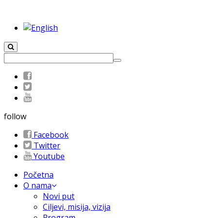
follow
Facebook
Twitter
Youtube
Početna
O nama
Novi put
Ciljevi, misija, vizija
Program