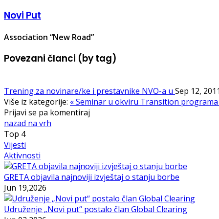
Novi Put
Association “New Road”
Povezani članci (by tag)
Trening za novinare/ke i prestavnike NVO-a u
Sep 12, 201
Više iz kategorije:
« Seminar u okviru Transition program
Prijavi se pa komentiraj
nazad na vrh
Top
4
Vijesti
Aktivnosti
GRETA objavila najnoviji izvještaj o stanju borbe
Jun 19,2026
Udruženje „Novi put“ postalo član Global Clearing