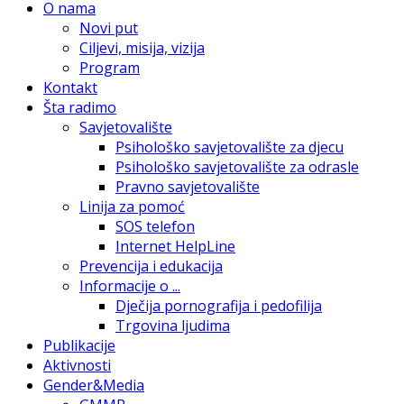
O nama
Novi put
Ciljevi, misija, vizija
Program
Kontakt
Šta radimo
Savjetovalište
Psihološko savjetovalište za djecu
Psihološko savjetovalište za odrasle
Pravno savjetovalište
Linija za pomoć
SOS telefon
Internet HelpLine
Prevencija i edukacija
Informacije o ...
Dječija pornografija i pedofilija
Trgovina ljudima
Publikacije
Aktivnosti
Gender&Media