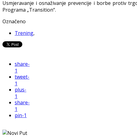
Usmjeravanje i osnaživanje prevencije i borbe protiv trg
Programa „Transition“.
Označeno
Trening
,
share
-
1
tweet
-
1
plus
-
1
share
-
1
pin
-1