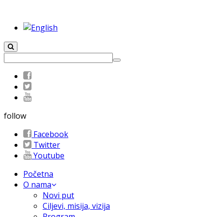
follow
Facebook
Twitter
Youtube
Početna
O nama
Novi put
Ciljevi, misija, vizija
Program