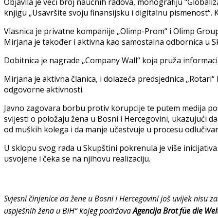
Objavila je veći broj naučnih radova, monografiju "Globaliza
knjigu „Usavršite svoju finansijsku i digitalnu pismenost“. 
Vlasnica je privatne kompanije „Olimp-Prom“ i Olimp Group“ 
Mirjana je također i aktivna kao samostalna odbornica u Sku
Dobitnica je nagrade „Company Wall“ koja pruža informacije 
Mirjana je aktivna članica, i dolazeća predsjednica „Rotari“
odgovorne aktivnosti.
Javno zagovara borbu protiv korupcije te putem medija podi
svijesti o položaju žena u Bosni i Hercegovini, ukazujući 
od muških kolega i da manje učestvuje u procesu odlučivan
U sklopu svog rada u Skupštini pokrenula je više inicijati
usvojene i čeka se na njihovu realizaciju.
Svjesni činjenice da žene u Bosni i Hercegovini još uvijek nisu 
uspješnih žena u BiH“ kojeg podržava
Agencija Brot füe die Wel