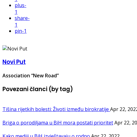
plus
-
1
share
-
1
pin
-1
Novi Put
Association “New Road”
Povezani članci (by tag)
Tišina rijetkih bolesti: Životi između birokratije
Apr 22, 202
Briga o porodiljama u BiH mora postati prioritet
Apr 22, 2
Kako mediji u BiH izvještavaju o rodno
Apr 22, 2022