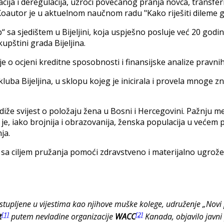
cija i deregulacija, uzroci povećanog pranja novca, transferni
Koautor je u aktuelnom naučnom radu "Kako riješiti dileme građ
sa sjedištem u Bijeljini, koja uspješno posluje već 20 godina
pštini grada Bijeljina.
o ocjeni kreditne sposobnosti i finansijske analize pravnih 
 kluba Bijeljina, u sklopu kojeg je inicirala i provela mnoge
že svijest o položaju žena u Bosni i Hercegovini. Pažnju med
da je, iako brojnija i obrazovanija, ženska populacija u već
ja.
va sa ciljem pružanja pomoći zdravstveno i materijalno ugrož
zastupljene u vijestima kao njihove muške kolege, udruženje „Novi
[1]
[2]
t
putem nevladine organizacije
WACC
Kanada, objavilo javni