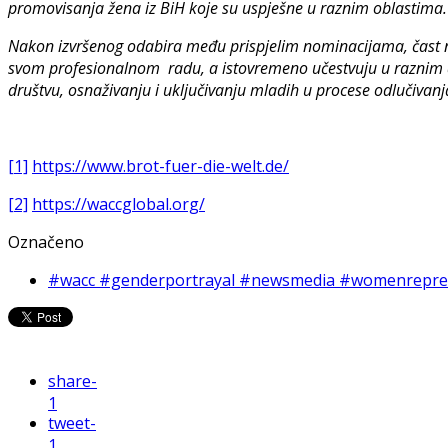
promovisanja žena iz BiH koje su uspješne u raznim oblastima
Nakon izvršenog odabira među prispjelim nominacijama, čast na
svom profesionalnom radu, a istovremeno učestvuju u raznim d
društvu, osnaživanju i uključivanju mladih u procese odlučivanja
[1]
https://www.brot-fuer-die-welt.de/
[2]
https://waccglobal.org/
Označeno
#wacc #genderportrayal #newsmedia #womenrepres
share
-
1
tweet
-
1