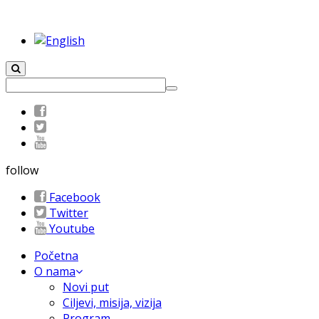
follow
Facebook
Twitter
Youtube
Početna
O nama
Novi put
Ciljevi, misija, vizija
Program