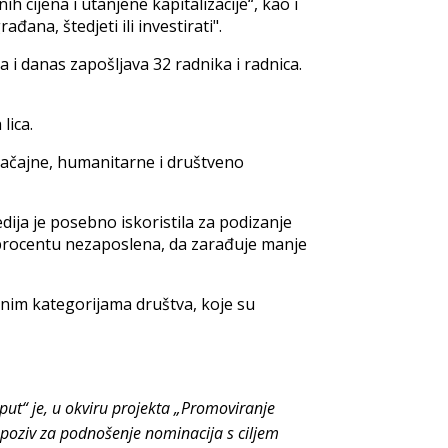
h cijena i utanjene kapitalizacije“, kao i
ana, štedjeti ili investirati".
 i danas zapošljava 32 radnika i radnica.
lica.
 značajne, humanitarne i društveno
ija je posebno iskoristila za podizanje
em procentu nezaposlena, da zarađuje manje
enim kategorijama društva, koje su
 put“ je, u okviru projekta „Promoviranje
 poziv za podnošenje nominacija s ciljem