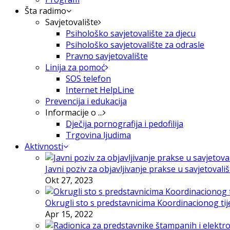
Šta radimo
Savjetovalište
Psihološko savjetovalište za djecu
Psihološko savjetovalište za odrasle
Pravno savjetovalište
Linija za pomoć
SOS telefon
Internet HelpLine
Prevencija i edukacija
Informacije o ...
Dječija pornografija i pedofilija
Trgovina ljudima
Aktivnosti
Javni poziv za objavljivanje prakse u savjetovali
Okt 27, 2023
Okrugli sto s predstavnicima Koordinacionog tije
Apr 15, 2022