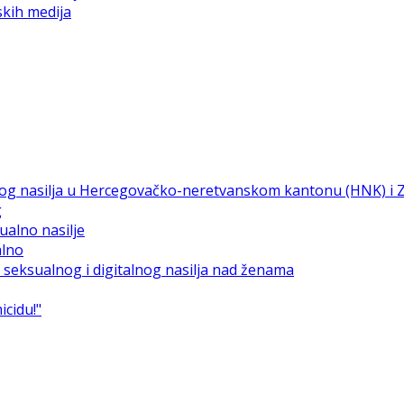
skih medija
g
alno