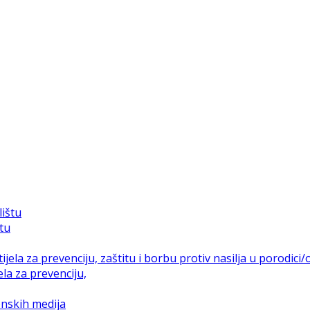
štu
la za prevenciju,