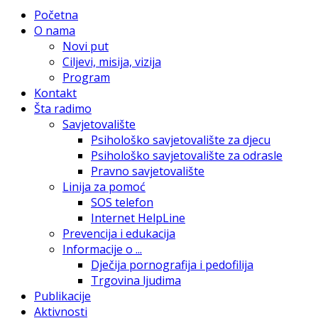
Početna
O nama
Novi put
Ciljevi, misija, vizija
Program
Kontakt
Šta radimo
Savjetovalište
Psihološko savjetovalište za djecu
Psihološko savjetovalište za odrasle
Pravno savjetovalište
Linija za pomoć
SOS telefon
Internet HelpLine
Prevencija i edukacija
Informacije o ...
Dječija pornografija i pedofilija
Trgovina ljudima
Publikacije
Aktivnosti