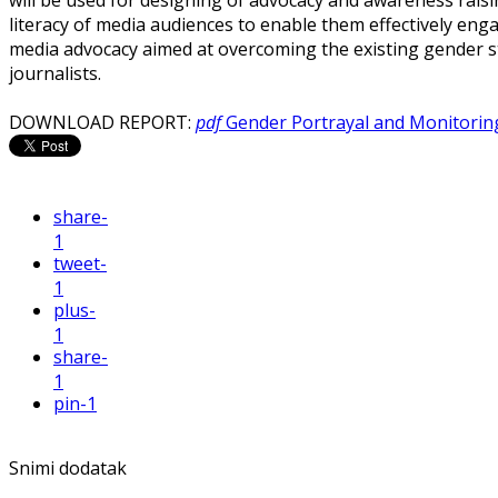
will be used for designing of advocacy and awareness raisin
literacy of media audiences to enable them effectively enga
media advocacy aimed at overcoming the existing gender s
journalists.
DOWNLOAD REPORT:
pdf
Gender Portrayal and Monitorin
share
-
1
tweet
-
1
plus
-
1
share
-
1
pin
-1
Snimi dodatak