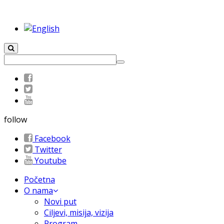
follow
Facebook
Twitter
Youtube
Početna
O nama
Novi put
Ciljevi, misija, vizija
Program