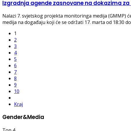
Izgradnja agende zasnovane na dokazima za 
Nalazi 7. svjetskog projekta monitoringa medija (GMMP) će 
medija na događaju koji će se održati 17. marta od 18:30 d
1
2
3
4
5
6
7
8
9
10
Kraj
Gender&Media
Top
4