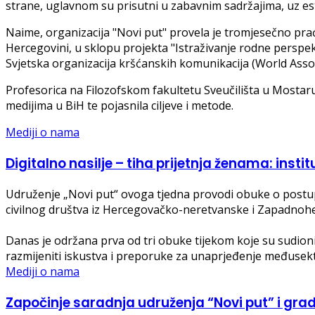
strane, uglavnom su prisutni u zabavnim sadržajima, uz estet
Naime, organizacija "Novi put" provela je tromjesečno pra
Hercegovini, u sklopu projekta "Istraživanje rodne perspek
Svjetska organizacija kršćanskih komunikacija (World Asso
Profesorica na Filozofskom fakultetu Sveučilišta u Mostaru 
medijima u BiH te pojasnila ciljeve i metode.
Mediji o nama
Digitalno nasilje – tiha prijetnja ženama: instit
Udruženje „Novi put“ ovoga tjedna provodi obuke o postupa
civilnog društva iz Hercegovačko-neretvanske i Zapadnoh
Danas je održana prva od tri obuke tijekom koje su sudionici 
razmijeniti iskustva i preporuke za unaprjeđenje međusek
Mediji o nama
Započinje saradnja udruženja “Novi put” i grada