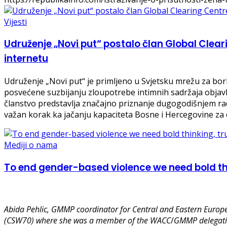
Vijesti
Udruženje „Novi put“ postalo član Global Clear
internetu
Udruženje „Novi put“ je primljeno u Svjetsku mrežu za bor
posvećene suzbijanju zloupotrebe intimnih sadržaja objavl
članstvo predstavlja značajno priznanje dugogodišnjem radu
važan korak ka jačanju kapaciteta Bosne i Hercegovine za o
Mediji o nama
To end gender-based violence we need bold thi
Abida Pehlic,
GMMP coordinator for Central and Eastern Europe
(CSW70) where she was a member of the WACC
/
GMMP delegati