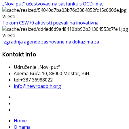
„Novi put“ učestvovao na sastanku s OCD-ima,
Vijesti
Tokom CSW70 aktivisti pozvali na inovativna
Vijesti
Izgradnja agende zasnovane na dokazima za
Kontakt info
Udruženje „Novi put“
Adema Buća 10
, 88000 Mostar, BiH
tel:+387 36988022
info@newroadbih.org
Home
O nama