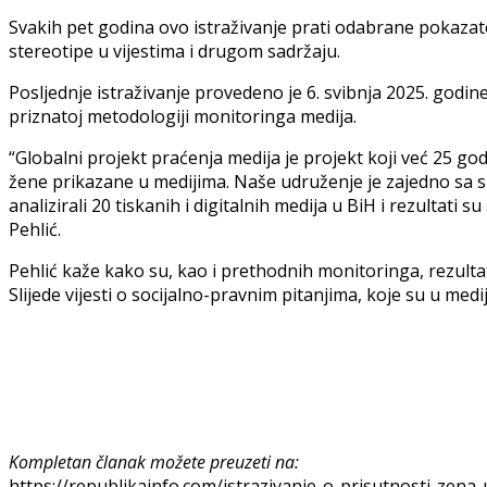
Svakih pet godina ovo istraživanje prati odabrane pokazat
stereotipe u vijestima i drugom sadržaju.
Posljednje istraživanje provedeno je 6. svibnja 2025. godin
priznatoj metodologiji monitoringa medija.
“Globalni projekt praćenja medija je projekt koji već 25 go
žene prikazane u medijima. Naše udruženje je zajedno sa sk
analizirali 20 tiskanih i digitalnih medija u BiH i rezultati
Pehlić.
Pehlić kaže kako su, kao i prethodnih monitoringa, rezultat
Slijede vijesti o socijalno-pravnim pitanjima, koje su u medi
Kompletan članak možete preuzeti na:
https://republikainfo.com/istrazivanje-o-prisutnosti-zena