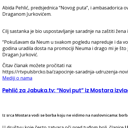
Abida Pehlić, predsjednica “Novog puta”, i ambasadorica 
Draganom Jurkovićem.
Cilj sastanka je bio uspostavljanje saradnje na zaštiti žena i
“Pokušavam da Neum u svakom pogledu napreduje i da vodim
godina uradila dosta na promociji Neuma i drago mi je što 
Dragan Jurković.
Čitav članak možete pročitati na:
https://rtvpulsbrcko.ba/zapocinje-saradnja-udruzenja-novi-
Mediji o nama
Pehlić za Jabuka.tv: “Novi put” iz Mostara izvlač
Iz srca Mostara vodi se borba koju ne vidimo na naslovnicama: borba
U društvu koje često zatvara oči pred tuđom boli, članice
U