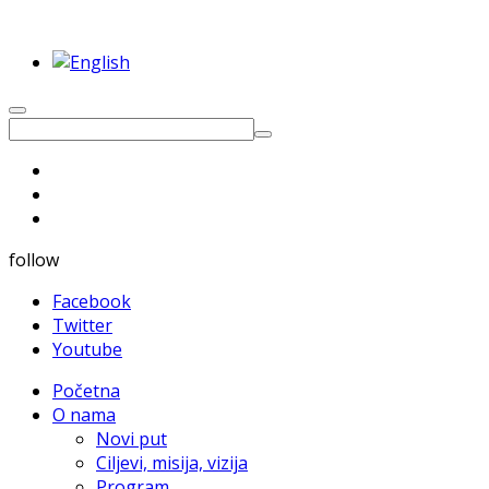
follow
Facebook
Twitter
Youtube
Početna
O nama
Novi put
Ciljevi, misija, vizija
Program