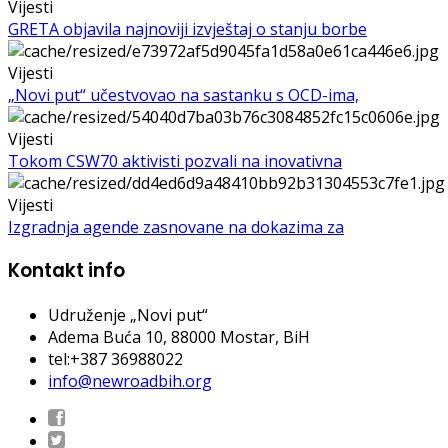
Vijesti
GRETA objavila najnoviji izvještaj o stanju borbe
Vijesti
„Novi put“ učestvovao na sastanku s OCD-ima,
Vijesti
Tokom CSW70 aktivisti pozvali na inovativna
Vijesti
Izgradnja agende zasnovane na dokazima za
Kontakt info
Udruženje „Novi put“
Adema Buća 10
, 88000 Mostar, BiH
tel:+387 36988022
info@newroadbih.org