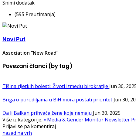
Snimi dodatak
(595 Preuzimanja)
Novi Put
Association “New Road”
Povezani članci (by tag)
Tišina rijetkih bolesti: Životi između birokratije
Jun 30, 202
Briga o porodiljama u BiH mora postati prioritet
Jun 30, 2
Da li Balkan prihvaća žene koje nemaju
Jun 30, 2025
Više iz kategorije:
« Media & Gender Monitor Newsletter
Pr
Prijavi se pa komentiraj
nazad na vrh