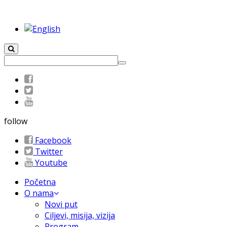
follow
Facebook
Twitter
Youtube
Početna
O nama
Novi put
Ciljevi, misija, vizija
Program