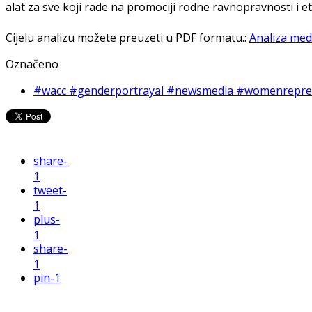
alat za sve koji rade na promociji rodne ravnopravnosti i e
Cijelu analizu možete preuzeti u PDF formatu.:
Analiza med
Označeno
#wacc #genderportrayal #newsmedia #womenrepres
share
-
1
tweet
-
1
plus
-
1
share
-
1
pin
-1