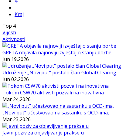
4
Kraj
Top
4
Vijesti
Aktivnosti
GRETA objavila najnoviji izvještaj o stanju borbe
Jun 19,2026
Udruženje „Novi put“ postalo član Global Clearing
Jun 02,2026
Tokom CSW70 aktivisti pozvali na inovativna
Mar 24,2026
„Novi put“ učestvovao na sastanku s OCD-ima,
Mar 23,2026
Javni poziv za objavljivanje prakse u