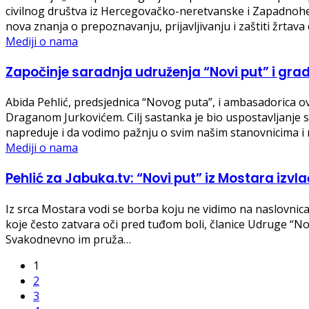
civilnog društva iz Hercegovačko-neretvanske i Zapadnoher
nova znanja o prepoznavanju, prijavljivanju i zaštiti žrtav
Mediji o nama
Započinje saradnja udruženja “Novi put” i grada
Abida Pehlić, predsjednica “Novog puta”, i ambasadorica 
Draganom Jurkovićem. Cilj sastanka je bio uspostavljanje 
napreduje i da vodimo pažnju o svim našim stanovnicima i 
Mediji o nama
Pehlić za Jabuka.tv: “Novi put” iz Mostara izvlač
Iz srca Mostara vodi se borba koju ne vidimo na naslovnica
koje često zatvara oči pred tuđom boli, članice Udruge “Novi
Svakodnevno im pruža…
1
2
3