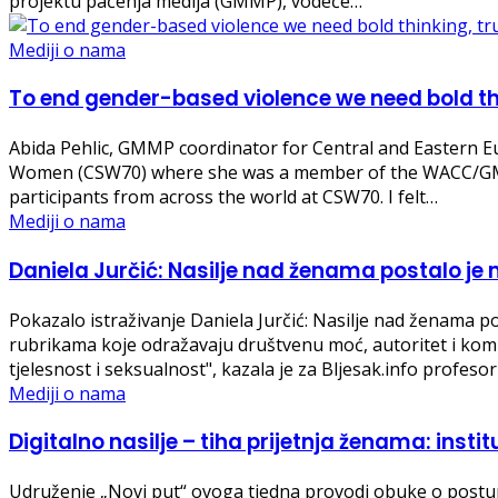
projektu paćenja medija (GMMP), vodeće…
Mediji o nama
To end gender-based violence we need bold thi
Abida Pehlic, GMMP coordinator for Central and Eastern E
Women (CSW70) where she was a member of the WACC/GMMP de
participants from across the world at CSW70. I felt…
Mediji o nama
Daniela Jurčić: Nasilje nad ženama postalo je m
Pokazalo istraživanje Daniela Jurčić: Nasilje nad ženama po
rubrikama koje odražavaju društvenu moć, autoritet i komp
tjelesnost i seksualnost", kazala je za Bljesak.info profeso
Mediji o nama
Digitalno nasilje – tiha prijetnja ženama: instit
Udruženje „Novi put“ ovoga tjedna provodi obuke o postupa