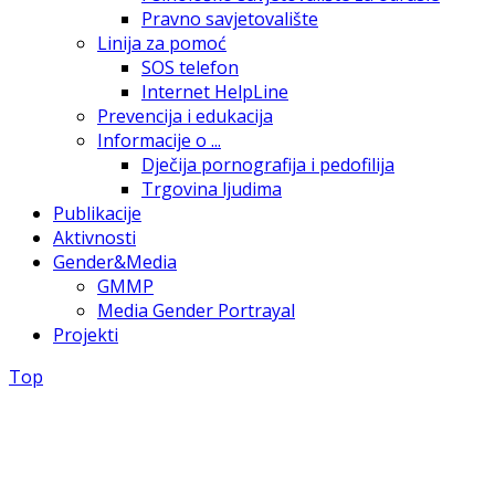
Pravno savjetovalište
Linija za pomoć
SOS telefon
Internet HelpLine
Prevencija i edukacija
Informacije o ...
Dječija pornografija i pedofilija
Trgovina ljudima
Publikacije
Aktivnosti
Gender&Media
GMMP
Media Gender Portrayal
Projekti
Top