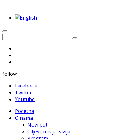
follow
Facebook
Twitter
Youtube
Početna
O nama
Novi put
Ciljevi, misija, vizija
Program