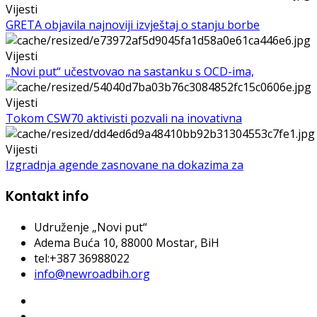
Vijesti
GRETA objavila najnoviji izvještaj o stanju borbe
Vijesti
„Novi put“ učestvovao na sastanku s OCD-ima,
Vijesti
Tokom CSW70 aktivisti pozvali na inovativna
Vijesti
Izgradnja agende zasnovane na dokazima za
Kontakt info
Udruženje „Novi put“
Adema Buća 10
, 88000 Mostar, BiH
tel:+387 36988022
info@newroadbih.org