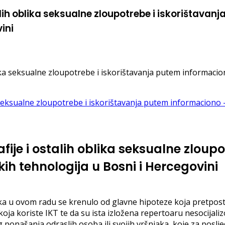
talih oblika seksualne zloupotrebe i iskorištava
ini
blika seksualne zloupotrebe i iskorištavanja putem informaci
fije i ostalih oblika seksualne zloupo
h tehnologija u Bosni i Hercegovini
ataka u ovom radu se krenulo od glavne hipoteze koja pretpos
ce koja koriste IKT te da su ista izložena repertoaru nesocij
ponašanja odraslih osoba ili svojih vršnjaka, koje za posljed