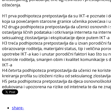
oštećenja.
H1
prva podhipoteza pretpostavlja da su IKT-e poznate i do
koja sa povećanjem starosne granice učenika povećava i uč
H2
druga podhipoteza pretpostavlja da učenici osnovnih i s
ostavljanja ličnih podataka i otkrivanja interneta na inter
seksualnog zlostavljanja i eksploatacije djece putem IKT-a
H3
treća podhipoteza pretpostavlja da u izvan porodični fa
obrazovanje roditelja, materijalni status, tip i veličina por
upotrebe IKT-a kao i unutar porodični faktori kao što su ne
kontrole roditelja, smanjen obim i kvalitet komunikacije s
IKT-a
H4
četvrta podhipoteza pretpostavlja da učenici ne korist
kreiranja profila su izloženi riziku od seksulanog zlostavlja
H5
peta podhipoteza pretpostavlja da djeca osnovnoškolsk
edukovana i upozorena na rizike od intetneta te da ne zn
share
-