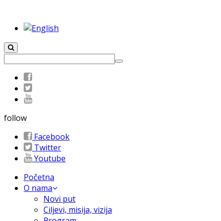
follow
Facebook
Twitter
Youtube
Početna
O nama
Novi put
Ciljevi, misija, vizija
Program