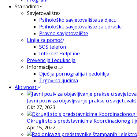
Šta radimo
Savjetovalište
Psihološko savjetovalište za djecu
Psihološko savjetovalište za odrasle
Pravno savjetovalište
Linija za pomoć
SOS telefon
Internet HelpLine
Prevencija i edukacija
Informacije o ...
Dječija pornografija i pedofilija
Trgovina ljudima
Aktivnosti
Javni poziv za objavljivanje prakse u savjetovali
Okt 27, 2023
Okrugli sto s predstavnicima Koordinacionog tije
Apr 15, 2022