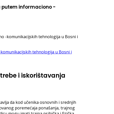
nja putem informaciono -
ono -komunikacijskih tehnologija u Bosni i
trebe i iskorištavanja
tavlja da kod učenika osnovnih i srednjih
alizovanog poremećaja ponašanja, trajnog
icu mogu imati trajna psihička i fizička