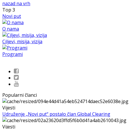
nazad na vrh
Top
3
Novi put
O nama
Ciljevi, misija, vizija
Programi
Popularni članci
Vijesti
Udruženje „Novi put“ postalo član Global Clearing
Vijesti