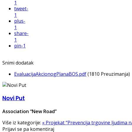
1
tweet
-
1
plus
-
1
share
-
1
pin
-1
Snimi dodatak
EvaluacijaAkcionogPlanaBOS.pdf
(1810 Preuzimanja)
Novi Put
Association “New Road”
Više iz kategorije:
« Projekat “Prevencija trgovine ljudima
Prijavi se pa komentiraj