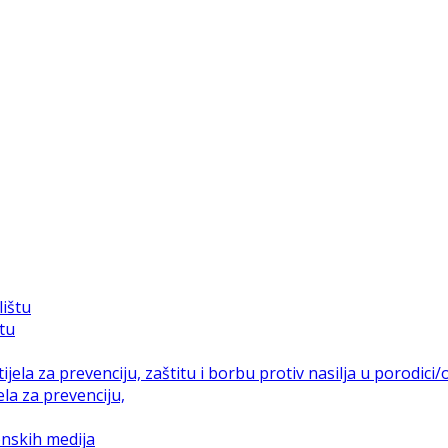
štu
la za prevenciju,