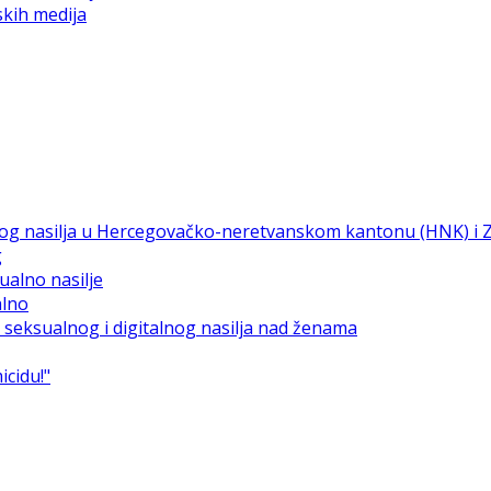
skih medija
g
alno