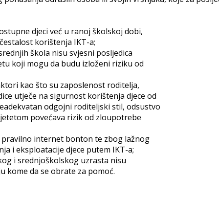
stupne djeci već u ranoj školskoj dobi,
estalost korištenja IKT-a;
rednjih škola nisu svjesni posljedica
netu koji mogu da budu izloženi riziku od
ktori kao što su zaposlenost roditelja,
odice utječe na sigurnost korištenja djece od
adekvatan odgojni roditeljski stil, odsustvo
 djetetom povećava rizik od zloupotrebe
e pravilno internet bonton te zbog lažnog
nja i eksploatacije djece putem IKT-a;
og i srednjoškolskog uzrasta nisu
aju kome da se obrate za pomoć.