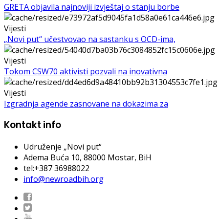
GRETA objavila najnoviji izvještaj o stanju borbe
Vijesti
„Novi put“ učestvovao na sastanku s OCD-ima,
Vijesti
Tokom CSW70 aktivisti pozvali na inovativna
Vijesti
Izgradnja agende zasnovane na dokazima za
Kontakt info
Udruženje „Novi put“
Adema Buća 10
, 88000 Mostar, BiH
tel:+387 36988022
info@newroadbih.org