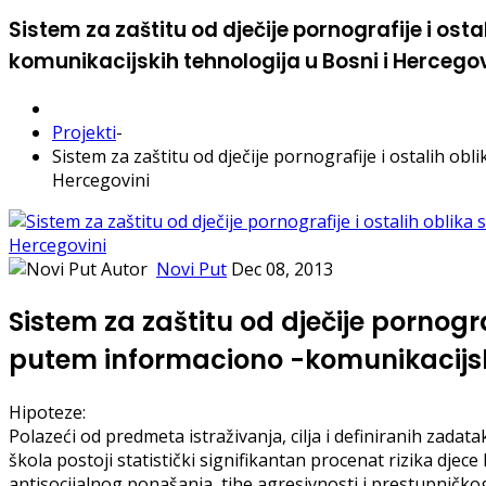
Sistem za zaštitu od dječije pornografije i os
komunikacijskih tehnologija u Bosni i Hercegov
Projekti
-
Sistem za zaštitu od dječije pornografije i ostalih o
Hercegovini
Autor
Novi Put
Dec 08, 2013
Sistem za zaštitu od dječije pornogra
putem informaciono -komunikacijski
Hipoteze:
Polazeći od predmeta istraživanja, cilja i definiranih zad
škola postoji statistički signifikantan procenat rizika dje
antisocijalnog ponašanja, tihe agresivnosti i prestupničkog 