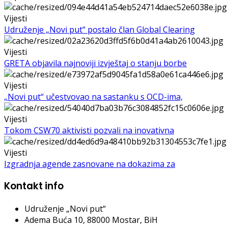
Vijesti
Udruženje „Novi put“ postalo član Global Clearing
Vijesti
GRETA objavila najnoviji izvještaj o stanju borbe
Vijesti
„Novi put“ učestvovao na sastanku s OCD-ima,
Vijesti
Tokom CSW70 aktivisti pozvali na inovativna
Vijesti
Izgradnja agende zasnovane na dokazima za
Kontakt info
Udruženje „Novi put“
Adema Buća 10
, 88000 Mostar, BiH