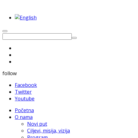
follow
Facebook
Twitter
Youtube
Početna
O nama
Novi put
Ciljevi, misija, vizija
Program