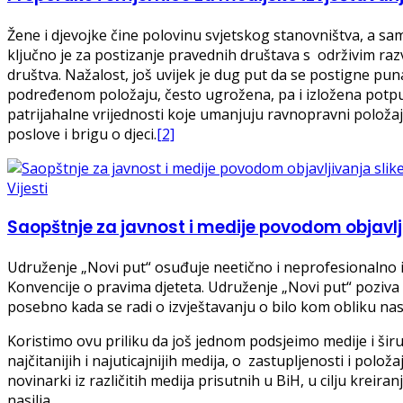
Žene i djevojke čine polovinu svjetskog stanovništva, a sa
ključno je za postizanje pravednih društava s održivim ra
društva. Nažalost, još uvijek je dug put da se postigne pu
podređenom položaju, često ugrožena, pa i izložena potp
patrijahalne vrijednosti koje umanjuju ravnopravni položaj
poslove i brigu o djeci.
[2]
Vijesti
Saopštnje za javnost i medije povodom objavlji
Udruženje „Novi put“ osuđuje neetično i neprofesionalno iz
Konvencije o pravima djeteta. Udruženje „Novi put“ poziva m
posebno kada se radi o izvještavanju o bilo kom obliku nasi
Koristimo ovu priliku da još jednom podsjeimo medije i širu
najčitanijih i najuticajnijih medija, o zastupljenosti i pol
novinarki iz različitih medija prisutnih u BiH, u cilju krei
nasilja.