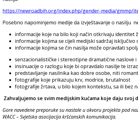
https://newroadbih.org/index.php/gender-media/gmmp/ite
Posebno napominjemo medije da izvještavanje o nasilju ne 
informacije koje na bilo koji način otkrivaju identitet ž
informacije kojima se cijeli medijski sadržaj isključivo
informacije kojima se čin nasilja može opravdati spolja
senzacionalističke i stereotipne dramatične naslove i p
insinuacije o razlogu koje bi opravdalo nasilje te izra
predstavljanje nasilnika kao dobre osobe, niti romanti
fotografije koje prikazuju krv, modrice, brutalnost
fotografije žrtava, u bilo kojem kontekstu, sa ili bez n
Zahvaljujemo se svim medijskim kućama koje daju svoj dop
Gore navedene preporuke su nastale u okvoru projekta pod naz
WACC – Svjetska asocijacija kršćanskih komunikacija.