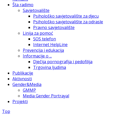
Šta radimo
Savjetovalište
Psihološko savjetovalište za djecu
Psihološko savjetovalište za odrasle
Pravno savjetovalište
Linija za pomoć
SOS telefon
Internet HelpLine
Prevencija i edukacija
Informacije o ...
Dječija pornografija i pedofilija
Trgovina ljudima
Publikacije
Aktivnosti
Gender&Media
GMMP
Media Gender Portrayal
Projekti
Top