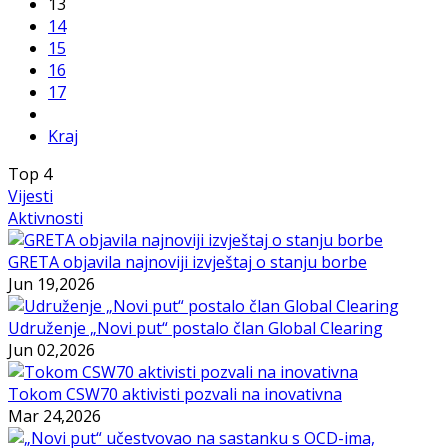
13
14
15
16
17
Kraj
Top
4
Vijesti
Aktivnosti
GRETA objavila najnoviji izvještaj o stanju borbe
Jun 19,2026
Udruženje „Novi put“ postalo član Global Clearing
Jun 02,2026
Tokom CSW70 aktivisti pozvali na inovativna
Mar 24,2026