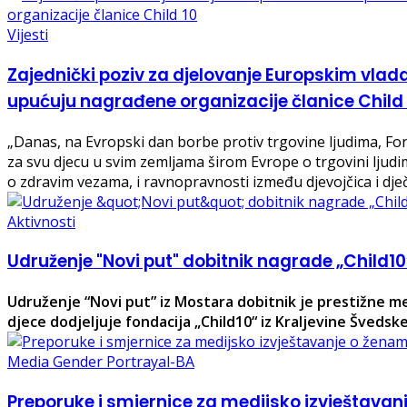
Vijesti
Zajednički poziv za djelovanje Europskim vla
upućuju nagrađene organizacije članice Child 
„Danas, na Evropski dan borbe protiv trgovine ljudima, Fo
za svu djecu u svim zemljama širom Evrope o trgovini ljud
o zdravim vezama, i ravnopravnosti između djevojčica i dje
Aktivnosti
Udruženje "Novi put" dobitnik nagrade „Child10
Udruženje “Novi put” iz Mostara dobitnik je prestižne m
djece dodjeljuje fondacija „Child10“ iz Kraljevine Švedsk
Media Gender Portrayal-BA
Preporuke i smjernice za medijsko izvještava