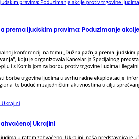
a prema ljudskim pravima: Poduzimanje akcije p
alnoj konferenciji na temu „
Dužna pažnja prema ljudskim p
evanja"
, koju je organizovala Kancelarija Specijalnog predst
lju i s Komisijom za borbu protiv trgovine ljudima i ilegaln
sti borbe trgovine ljudima u svrhu radne eksploatacije, info
iona, te budućim zajedničkim aktivnostima u cilju sprečvan
zahvaćenoj Ukrajini
ljudima u ratom zahvaćenoj Ukrajini, naša predstavnica je uč