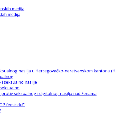
skih medija
sualnog
i seksualno
P