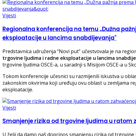
Vijesti
Regionalna konferencija na temu „Dužna pažnj
eksploatacije u lancima snabdijevanja"
Predstavnica udruženja “Novi put” učestvovala je na region
trgovine ljudima i radne eksploatacije u lancima snabdij
trgovine ljudima OSCE-a, u saradnji s Misijom OSCE-a u Skop
Tokom konferencije učesnici su razmijenili iskustva u obla
zakonskim okvirima koji uređuju ovu oblast u zemljama reg
eksploatacije.
Vijesti
Smanjenje rizika od trgovine ljudima u ratom 
U želji da damo naš doprinos smanjenju rizika od trgovine 