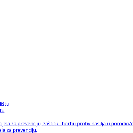
štu
la za prevenciju,