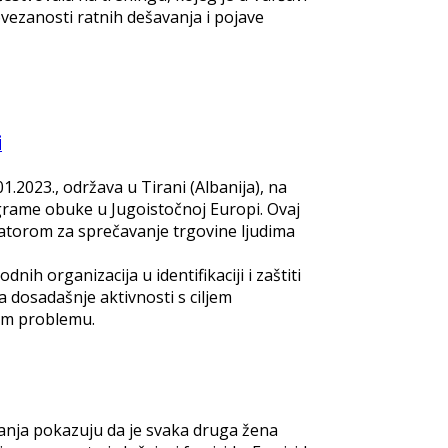
ovezanosti ratnih dešavanja i pojave
i
.2023., održava u Tirani (Albanija), na
rograme obuke u Jugoistočnoj Europi. Ovaj
natorom za sprečavanje trgovine ljudima
h organizacija u identifikaciji i zaštiti
a dosadašnje aktivnosti s ciljem
vom problemu.
vanja pokazuju da je svaka druga žena