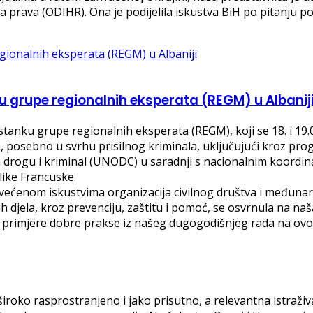
a prava (ODIHR). Ona je podijelila iskustva BiH po pitanju p
u grupe regionalnih eksperata (REGM) u Albanij
anku grupe regionalnih eksperata (REGM), koji se 18. i 19.01
ima, posebno u svrhu prisilnog kriminala, uključujući kroz p
a drogu i kriminal (UNODC) u saradnji s nacionalnim koordi
like Francuske.
ćenom iskustvima organizacija civilnog društva i međunarodni
h djela, kroz prevenciju, zaštitu i pomoć, se osvrnula na naš
 dala primjere dobre prakse iz našeg dugogodišnjeg rada na o
široko rasprostranjeno i jako prisutno, a relevantna istraži