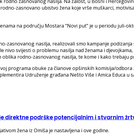
ik rodno zasnovanog nasilja. Na žalost, u Bosni i Hercegovini
je rodno-zasnovano ubistvo žena koje vrše muškarci, motiv
 ženama na području Mostara "Novi put" je u periodu juli-okt
-zasnovanog nasilja, realizovali smo kampanje podizanja sv
gle nivo svijesti o problemu nasilja nad ženama i djevojkama,
 oblika rodno-zasnovanog nasilja, te kome i kako trebaju prij
azvoj programa obuke za članove opšinskih komisija/odbora
plementira Udruženje građana Nešto Više i Amica Educa u sa
je direktne podrške potencijalnim i stvarnim ž
tivom žena iz Omiša je nastavljena i ove godine.