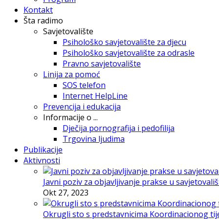
Kontakt
Šta radimo
Savjetovalište
Psihološko savjetovalište za djecu
Psihološko savjetovalište za odrasle
Pravno savjetovalište
Linija za pomoć
SOS telefon
Internet HelpLine
Prevencija i edukacija
Informacije o ...
Dječija pornografija i pedofilija
Trgovina ljudima
Publikacije
Aktivnosti
Javni poziv za objavljivanje prakse u savjetovali
Okt 27, 2023
Okrugli sto s predstavnicima Koordinacionog tije