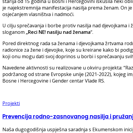
starija od 15 godina u Bosni i Hercegovini iskusila neki obl
je najekstremnija manifestacija nasilja prema ženam. On 
osjećanjem vlasništva i nadmoći.
U cilju sprečavanja i borbe protiv nasilja nad djevojkama i
sloganom
„Reci NE! nasilju nad ženama
“.
Pored direktnog rada sa ženama i djevojkama žrtvama rodno
radionice za žene i djevojke, koje su kreirane kako bi podi
koji onu mogu dati svoj doprinos u borbi i sprečavanju svih
Navedene aktivnosti su realizovane u okviru projekta: “R
podržanog od strane Evropske unije (2021-2022), kojeg im
Bosne i Hercegovine i Gender centar Vlade RS.
Projekti
Prevencija rodno-zasnovanog nasilja i pružan
Naša dugogodišnja uspješna saradnja s Ekumenskom inicija