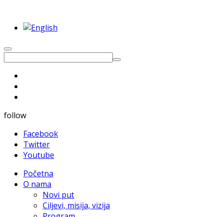
follow
Facebook
Twitter
Youtube
Početna
O nama
Novi put
Ciljevi, misija, vizija
Program