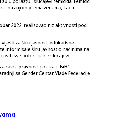
 su u porastu i slučajevi femicida. Femicid
isano mržnjom prema ženama, kao i
obar 2022. realizovao niz aktivnosti pod
ijesti za širu javnost, edukativne
 te informisale širu javnost o načinima na
aviti sve potencijalne slučajeve.
 za ravnopravnost polova u BiH“
radnji sa Gender Centar Vlade Federacije
rtvama