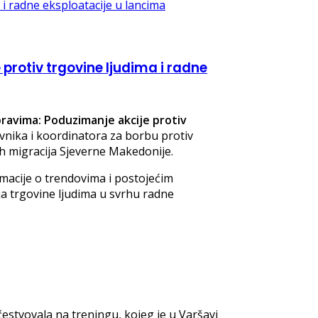
rotiv trgovine ljudima i radne
ravima: Poduzimanje akcije protiv
avnika i koordinatora za borbu protiv
ih migracija Sjeverne Makedonije.
rmacije o trendovima i postojećim
ja trgovine ljudima u svrhu radne
estvovala na treningu, kojeg je u Varšavi