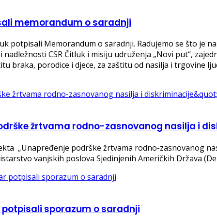
tpisali memorandum o saradnji
itluk potpisali Memorandum o saradnji. Radujemo se što je 
adležnosti CSR Čitluk i misiju udruženja „Novi put“, zajed
u braka, porodice i djece, za zaštitu od nasilja i trgovine l
odrške žrtvama rodno-zasnovanog nasilja i dis
jekta „Unapređenje podrške žrtvama rodno-zasnovanog nasilja
nistarstvo vanjskih poslova Sjedinjenih Američkih Država (De
r potpisali sporazum o saradnji