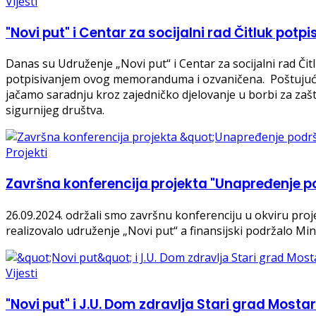
Vijesti
"Novi put" i Centar za socijalni rad Čitluk po
Danas su Udruženje „Novi put“ i Centar za socijalni rad Č
potpisivanjem ovog memoranduma i ozvaničena. Poštujući n
jačamo saradnju kroz zajedničko djelovanje u borbi za zaštit
sigurnijeg društva.
Projekti
Završna konferencija projekta "Unapređenje p
26.09.2024. održali smo završnu konferenciju u okviru pro
realizovalo udruženje „Novi put“ a finansijski podržalo Mi
Vijesti
"Novi put" i J.U. Dom zdravlja Stari grad Mosta