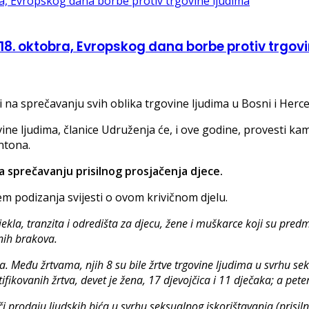
8. oktobra, Evropskog dana borbe protiv trgov
 na sprečavanju svih oblika trgovine ljudima u Bosni i Herce
e ljudima, članice Udruženja će, i ove godine, provesti kam
ntona.
a sprečavanju prisilnog prosjačenja djece.
ljem podizanja svijesti o ovom krivičnom djelu.
ekla, tranzita i odredišta za djecu, žene i muškarce koji su pred
lnih brakova.
 Među žrtvama, njih 8 su bile žrtve trgovine ljudima u svrhu seks
ikovanih žrtva, devet je žena, 17 djevojčica i 11 dječaka; a petero
i prodaju ljudskih bića u svrhu seksualnog iskorištavanja (prisil