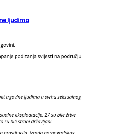
ine ljudima
govini.
panje podizanja svijesti na području
met trgovine ljudima u svrhu seksualnog
ualne eksploatacije, 27 su bile žrtve
 su bili strani državljani.
na prostitucija, izrada pornografskog