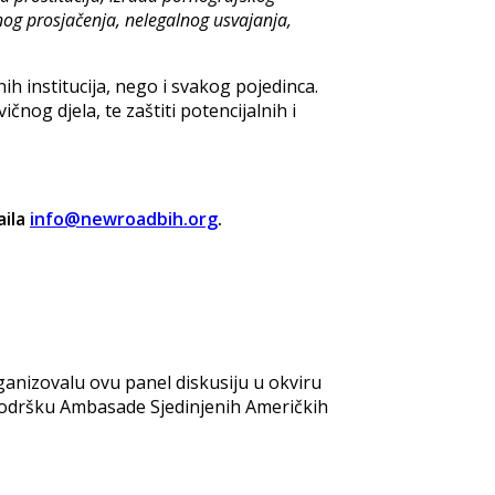
nog prosjačenja, nelegalnog usvajanja,
h institucija, nego i svakog pojedinca.
og djela, te zaštiti potencijalnih i
aila
info@newroadbih.org
.
ganizovalu ovu panel diskusiju u okviru
 podršku Ambasade Sjedinjenih Američkih