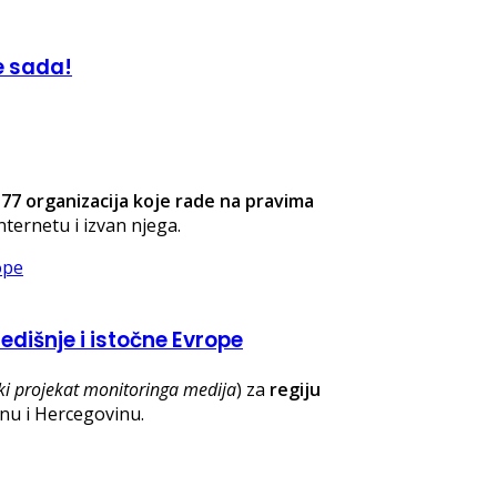
e sada!
d
77 organizacija koje rade na pravima
nternetu i izvan njega.
dišnje i istočne Evrope
ki projekat monitoringa medija
) za
regiju
nu i Hercegovinu.