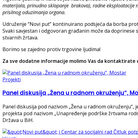
materijala, prinudno sklapanje brakova), radne eksploatacije n
prisilnog oduzimanja organa.
Udruženje “Novi put” kontinuirano podsjeća da borba protiv
Svaki savjestan i odgovoran građanin može da doprinese sp
stvarnih žrtava.
Borimo se zajedno protiv trgovine ljudima!
Za sve dodatne informacije molimo Vas da kontaktirate u
Projekti
Panel diskusija „Žena u radnom okruženju“, M
Panel diskusija pod nazivom „Žena u radnom okruženju“, je
projekta pod nazivom „Unapređenje podrške žrtvama rodno-
Država u BiH.