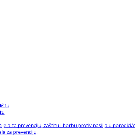
štu
la za prevenciju,