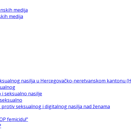
skih medija
sualnog
i seksualno
P