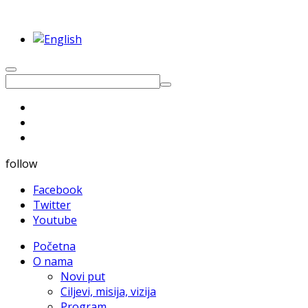
follow
Facebook
Twitter
Youtube
Početna
O nama
Novi put
Ciljevi, misija, vizija
Program