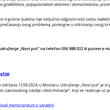
a gradilištima, poljoprivrednim dobrima i domaćinstvima, prisil
 trgovine ljudima nije isključivo odgovornost samo nadležni
rečavanju ovog problema, pomogne u otkrivanju ovog krivičn
druženje „Novi put“ na telefon 036 988 022 ili putem e-m
ostar
 održana 12.09.2024. u Mostaru. Udruženje „Novi put“ je or
zasnovanog nasilja i diskriminacije“, koji se realizuje uz