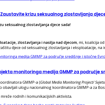
Zaustavite krizu seksualnog zlostavljanja djec
u seksualnog zlostavljanja djece sada!
atacije, zlostavljanja i nasilja nad djecom
, mi, koalicija o
štitu djece od seksualnog zlostavljanja i eksploatacije, na i
rojekta monitoringa medija GMMP za područje sre
 koordinatora GMMP-a (
Global Media Monitoring Project/ Svjets
no obavljali ulogu nacionalnog koordinatora GMMP-a za Bos
mreže rodnih i komunikacijskih aktivista.