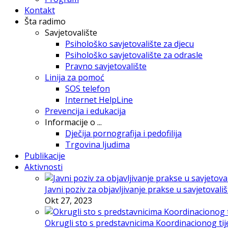
Kontakt
Šta radimo
Savjetovalište
Psihološko savjetovalište za djecu
Psihološko savjetovalište za odrasle
Pravno savjetovalište
Linija za pomoć
SOS telefon
Internet HelpLine
Prevencija i edukacija
Informacije o ...
Dječija pornografija i pedofilija
Trgovina ljudima
Publikacije
Aktivnosti
Javni poziv za objavljivanje prakse u savjetovali
Okt 27, 2023
Okrugli sto s predstavnicima Koordinacionog tije