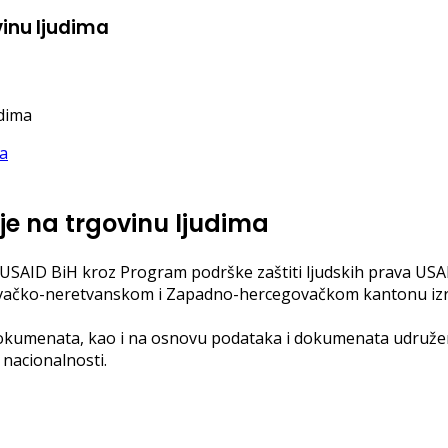
vinu ljudima
udima
je na trgovinu ljudima
USAID BiH kroz Program podrške zaštiti ljudskih prava USAID 
govačko-neretvanskom i Zapadno-hercegovačkom kantonu iz
dokumenata, kao i na osnovu podataka i dokumenata udruženj
 nacionalnosti.