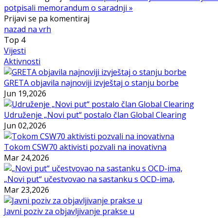
potpisali memorandum o saradnji »
Prijavi se pa komentiraj
nazad na vrh
Top
4
Vijesti
Aktivnosti
GRETA objavila najnoviji izvještaj o stanju borbe
Jun 19,2026
Udruženje „Novi put“ postalo član Global Clearing
Jun 02,2026
Tokom CSW70 aktivisti pozvali na inovativna
Mar 24,2026
„Novi put“ učestvovao na sastanku s OCD-ima,
Mar 23,2026
Javni poziv za objavljivanje prakse u