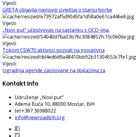
Vijesti
GRETA objavila najnoviji izvještaj o stanju borbe
Vijesti
„Novi put“ učestvovao na sastanku s OCD-ima,
Vijesti
Tokom CSW70 aktivisti pozvali na inovativna
Vijesti
Izgradnja agende zasnovane na dokazima za
Kontakt info
Udruženje „Novi put“
Adema Buća 10
, 88000 Mostar, BiH
tel:+387 36988022
info@newroadbih.org