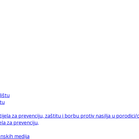
štu
la za prevenciju,