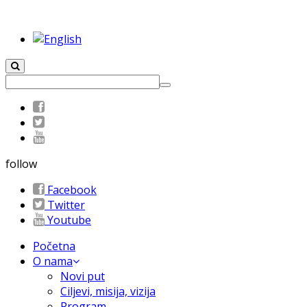
follow
Facebook
Twitter
Youtube
Početna
O nama
Novi put
Ciljevi, misija, vizija
Program