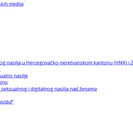
skih medija
g
alno