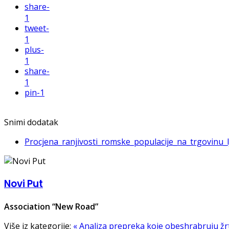
share
-
1
tweet
-
1
plus
-
1
share
-
1
pin
-1
Snimi dodatak
Procjena_ranjivosti_romske_populacije_na_trgovinu_l
Novi Put
Association “New Road”
Više iz kategorije:
« Analiza prepreka koje obeshrabruju žrt