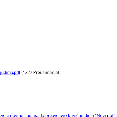
judima.pdf
(1227 Preuzimanja)
ve trgovine ljudima da prijave ovo krivično djelo
"Novi put" 