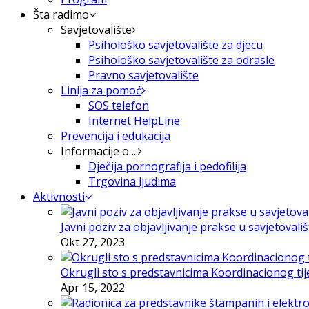
Šta radimo
Savjetovalište
Psihološko savjetovalište za djecu
Psihološko savjetovalište za odrasle
Pravno savjetovalište
Linija za pomoć
SOS telefon
Internet HelpLine
Prevencija i edukacija
Informacije o ...
Dječija pornografija i pedofilija
Trgovina ljudima
Aktivnosti
Javni poziv za objavljivanje prakse u savjetovali
Okt 27, 2023
Okrugli sto s predstavnicima Koordinacionog tije
Apr 15, 2022