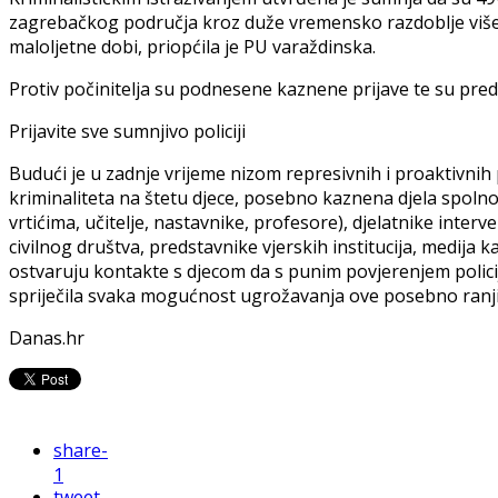
zagrebačkog područja kroz duže vremensko razdoblje višest
maloljetne dobi, priopćila je PU varaždinska.
Protiv počinitelja su podnesene kaznene prijave te su pre
Prijavite sve sumnjivo policiji
Budući je u zadnje vrijeme nizom represivnih i proaktivnih 
kriminaliteta na štetu djece, posebno kaznena djela spolnog 
vrtićima, učitelje, nastavnike, profesore), djelatnike interve
civilnog društva, predstavnike vjerskih institucija, medij
ostvaruju kontakte s djecom da s punim povjerenjem polici
spriječila svaka mogućnost ugrožavanja ove posebno ranji
Danas.hr
share
-
1
tweet
-