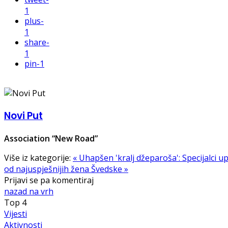
1
plus
-
1
share
-
1
pin
-1
Novi Put
Association “New Road”
Više iz kategorije:
« Uhapšen 'kralj džeparoša': Specijalci 
od najuspješnijih žena Švedske »
Prijavi se pa komentiraj
nazad na vrh
Top
4
Vijesti
Aktivnosti