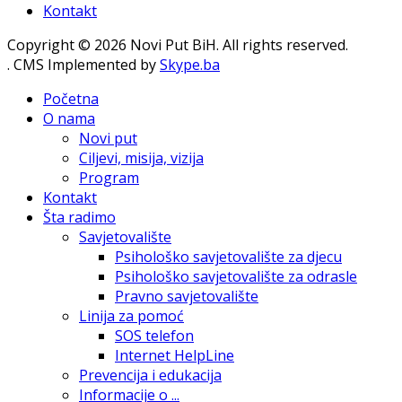
Kontakt
Copyright © 2026 Novi Put BiH. All rights reserved.
. CMS Implemented by
Skype.ba
Početna
O nama
Novi put
Ciljevi, misija, vizija
Program
Kontakt
Šta radimo
Savjetovalište
Psihološko savjetovalište za djecu
Psihološko savjetovalište za odrasle
Pravno savjetovalište
Linija za pomoć
SOS telefon
Internet HelpLine
Prevencija i edukacija
Informacije o ...