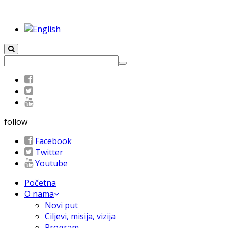
follow
Facebook
Twitter
Youtube
Početna
O nama
Novi put
Ciljevi, misija, vizija
Program