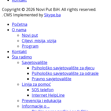
Kontakt
Copyright © 2026 Novi Put BiH. All rights reserved.
. CMS Implemented by
Skype.ba
Početna
O nama
Novi put
Ciljevi, misija, vizija
Program
Kontakt
Šta radimo
Savjetovalište
Psihološko savjetovalište za djecu
Psihološko savjetovalište za odrasle
Pravno savjetovalište
Linija za pomoć
SOS telefon
Internet HelpLine
Prevencija i edukacija
Informacije o ...