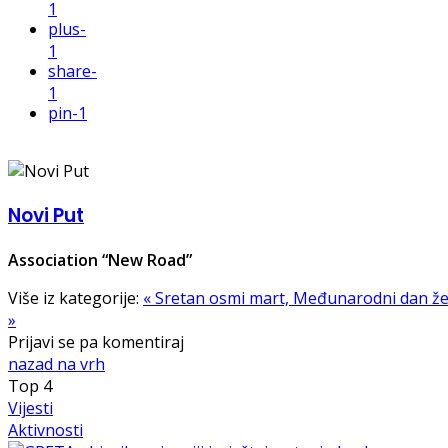
1
plus
-
1
share
-
1
pin
-1
Novi Put
Association “New Road”
Više iz kategorije:
« Sretan osmi mart, Međunarodni dan ž
»
Prijavi se pa komentiraj
nazad na vrh
Top
4
Vijesti
Aktivnosti