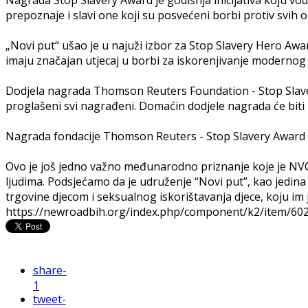
Nagrada Stop Slavery Award je godišnja inicijativa koju vod
prepoznaje i slavi one koji su posvećeni borbi protiv svih 
„Novi put“ ušao je u najuži izbor za Stop Slavery Hero Awar
imaju značajan utjecaj u borbi za iskorenjivanje modernog 
Dodjela nagrada Thomson Reuters Foundation - Stop Slavery 
proglašeni svi nagrađeni. Domaćin dodjele nagrada će bit
Nagrada fondacije Thomson Reuters - Stop Slavery Award s
Ovo je još jedno važno međunarodno priznanje koje je NVO 
ljudima. Podsjećamo da je udruženje “Novi put”, kao jedin
trgovine djecom i seksualnog iskorištavanja djece, koju im j
https://newroadbih.org/index.php/component/k2/item/602
share
-
1
tweet
-