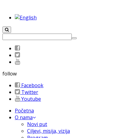
follow
Facebook
Twitter
Youtube
Početna
O nama
Novi put
Ciljevi, misija, vizija
Program