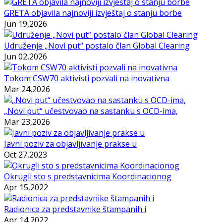
GRETA objavila najnoviji izvještaj o stanju borbe
Jun 19,2026
Udruženje „Novi put“ postalo član Global Clearing
Jun 02,2026
Tokom CSW70 aktivisti pozvali na inovativna
Mar 24,2026
„Novi put“ učestvovao na sastanku s OCD-ima,
Mar 23,2026
Javni poziv za objavljivanje prakse u
Oct 27,2023
Okrugli sto s predstavnicima Koordinacionog
Apr 15,2022
Radionica za predstavnike štampanih i
Apr 14,2022