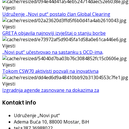
Vijesti
Udruženje „Novi put“ postalo član Global Clearing
Vijesti
GRETA objavila najnoviji izvještaj o stanju borbe
Vijesti
„Novi put“ učestvovao na sastanku s OCD-ima,
Vijesti
Tokom CSW70 aktivisti pozvali na inovativna
Vijesti
Izgradnja agende zasnovane na dokazima za
Kontakt info
Udruženje „Novi put“
Adema Buća 10
, 88000 Mostar, BiH
tel:+387 36988022