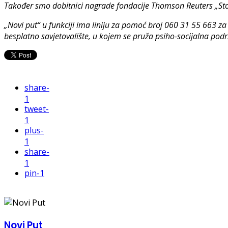
Također smo dobitnici nagrade fondacije Thomson Reuters „Stop
„Novi put“ u funkciji ima liniju za pomoć broj 060 31 55 663 za 
besplatno savjetovalište, u kojem se pruža psiho-socijalna pod
share
-
1
tweet
-
1
plus
-
1
share
-
1
pin
-1
Novi Put