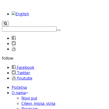
follow
Facebook
Twitter
Youtube
Početna
O nama
Novi put
Ciljevi, misija, vizija
Program