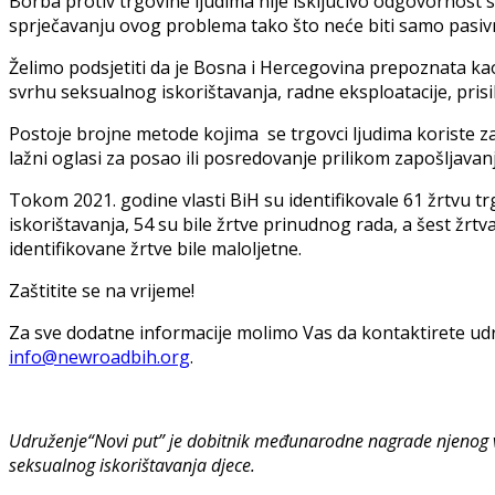
Borba protiv trgovine ljudima nije isključivo odgovornost
sprječavanju ovog problema tako što neće biti samo pasivn
Želimo podsjetiti da je Bosna i Hercegovina prepoznata kao 
svrhu seksualnog iskorištavanja, radne eksploatacije, pris
Postoje brojne metode kojima se trgovci ljudima koriste za 
lažni oglasi za posao ili posredovanje prilikom zapošljavan
Tokom 2021. godine vlasti BiH su identifikovale 61 žrtvu tr
iskorištavanja, 54 su bile žrtve prinudnog rada, a šest žrtva
identifikovane žrtve bile maloljetne.
Zaštitite se na vrijeme!
Za sve dodatne informacije molimo Vas da kontaktirete udr
info@newroadbih.org
.
Udruženje“Novi put” je dobitnik međunarodne nagrade njenog veli
seksualnog iskorištavanja djece.