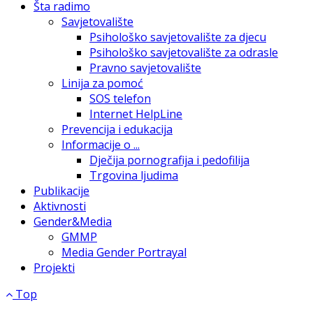
Šta radimo
Savjetovalište
Psihološko savjetovalište za djecu
Psihološko savjetovalište za odrasle
Pravno savjetovalište
Linija za pomoć
SOS telefon
Internet HelpLine
Prevencija i edukacija
Informacije o ...
Dječija pornografija i pedofilija
Trgovina ljudima
Publikacije
Aktivnosti
Gender&Media
GMMP
Media Gender Portrayal
Projekti
Top