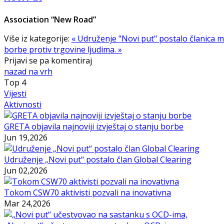
Association “New Road”
Više iz kategorije:
« Udruženje "Novi put" postalo članica 
borbe protiv trgovine ljudima. »
Prijavi se pa komentiraj
nazad na vrh
Top
4
Vijesti
Aktivnosti
GRETA objavila najnoviji izvještaj o stanju borbe
Jun 19,2026
Udruženje „Novi put“ postalo član Global Clearing
Jun 02,2026
Tokom CSW70 aktivisti pozvali na inovativna
Mar 24,2026