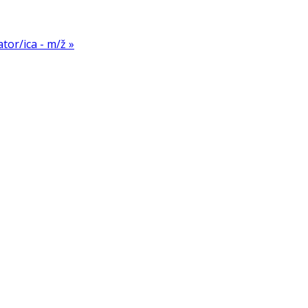
or/ica - m/ž »