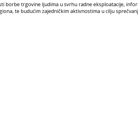
sti borbe trgovine ljudima u svrhu radne eksploatacije, info
iona, te budućim zajedničkim aktivnostima u cilju sprečvan