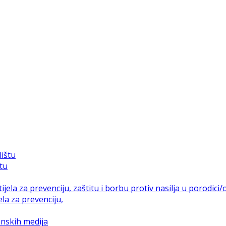
štu
la za prevenciju,