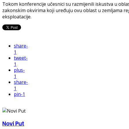
Tokom konferencije učesnici su razmijenili iskustva u obla
zakonskim okvirima koji uređuju ovu oblast u zemljama reg
eksploatacije.
share
-
1
tweet
-
1
plus
-
1
share
-
1
pin
-1
Novi Put