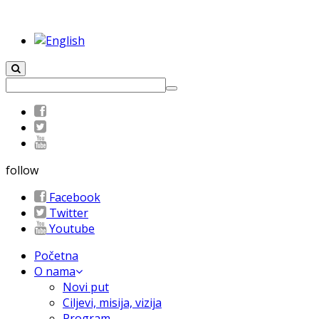
follow
Facebook
Twitter
Youtube
Početna
O nama
Novi put
Ciljevi, misija, vizija
Program