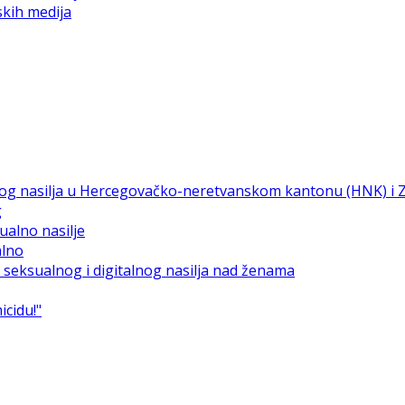
skih medija
g
alno