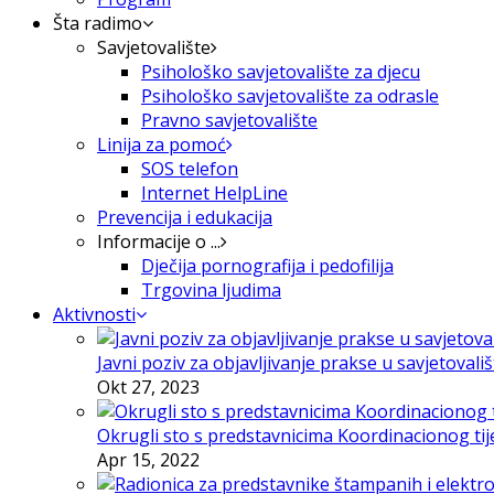
Šta radimo
Savjetovalište
Psihološko savjetovalište za djecu
Psihološko savjetovalište za odrasle
Pravno savjetovalište
Linija za pomoć
SOS telefon
Internet HelpLine
Prevencija i edukacija
Informacije o ...
Dječija pornografija i pedofilija
Trgovina ljudima
Aktivnosti
Javni poziv za objavljivanje prakse u savjetovali
Okt 27, 2023
Okrugli sto s predstavnicima Koordinacionog tije
Apr 15, 2022