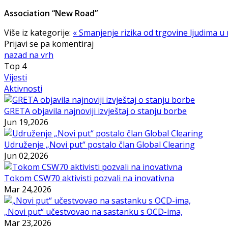
Association “New Road”
Više iz kategorije:
« Smanjenje rizika od trgovine ljudima 
Prijavi se pa komentiraj
nazad na vrh
Top
4
Vijesti
Aktivnosti
GRETA objavila najnoviji izvještaj o stanju borbe
Jun 19,2026
Udruženje „Novi put“ postalo član Global Clearing
Jun 02,2026
Tokom CSW70 aktivisti pozvali na inovativna
Mar 24,2026
„Novi put“ učestvovao na sastanku s OCD-ima,
Mar 23,2026