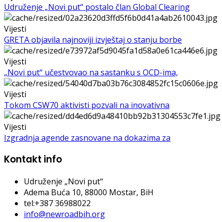
Udruženje „Novi put“ postalo član Global Clearing
Vijesti
GRETA objavila najnoviji izvještaj o stanju borbe
Vijesti
„Novi put“ učestvovao na sastanku s OCD-ima,
Vijesti
Tokom CSW70 aktivisti pozvali na inovativna
Vijesti
Izgradnja agende zasnovane na dokazima za
Kontakt info
Udruženje „Novi put“
Adema Buća 10
, 88000 Mostar, BiH
tel:+387 36988022
info@newroadbih.org