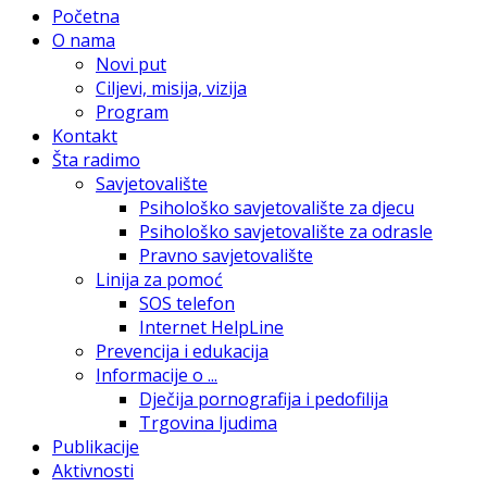
Početna
O nama
Novi put
Ciljevi, misija, vizija
Program
Kontakt
Šta radimo
Savjetovalište
Psihološko savjetovalište za djecu
Psihološko savjetovalište za odrasle
Pravno savjetovalište
Linija za pomoć
SOS telefon
Internet HelpLine
Prevencija i edukacija
Informacije o ...
Dječija pornografija i pedofilija
Trgovina ljudima
Publikacije
Aktivnosti