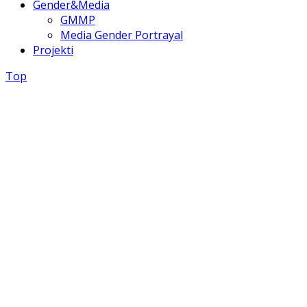
Gender&Media
GMMP
Media Gender Portrayal
Projekti
Top