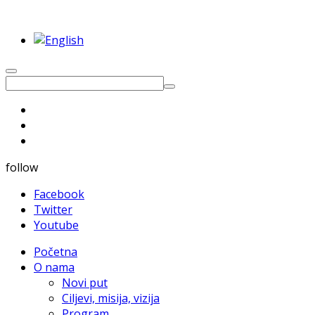
follow
Facebook
Twitter
Youtube
Početna
O nama
Novi put
Ciljevi, misija, vizija
Program