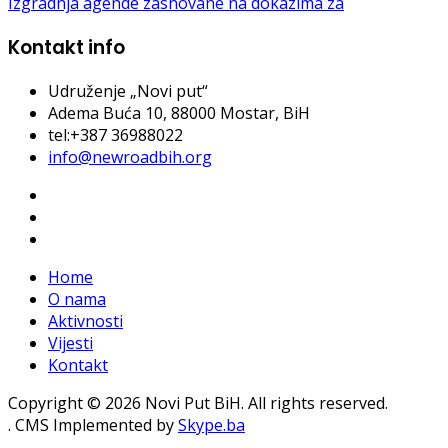
Izgradnja agende zasnovane na dokazima za
Kontakt info
Udruženje „Novi put“
Adema Buća 10
, 88000 Mostar, BiH
tel:+387 36988022
info@newroadbih.org
Home
O nama
Aktivnosti
Vijesti
Kontakt
Copyright © 2026 Novi Put BiH. All rights reserved.
. CMS Implemented by
Skype.ba